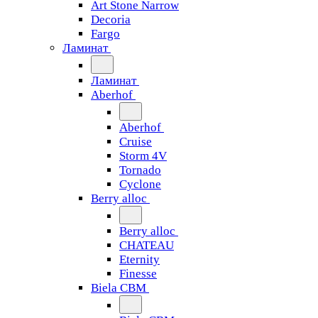
Art Stone Narrow
Decoria
Fargo
Ламинат
Ламинат
Aberhof
Aberhof
Cruise
Storm 4V
Tornado
Сyclone
Berry alloc
Berry alloc
CHATEAU
Eternity
Finesse
Biela CBM