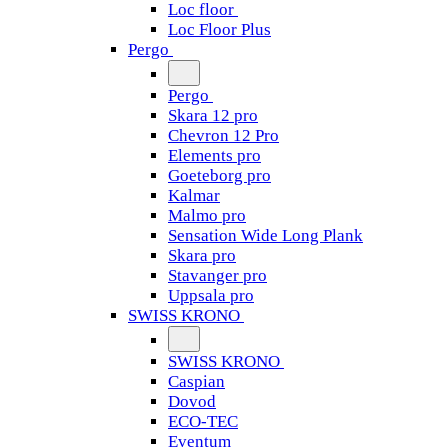
Loc floor
Loc Floor Plus
Pergo
Pergo
Skara 12 pro
Chevron 12 Pro
Elements pro
Goeteborg pro
Kalmar
Malmo pro
Sensation Wide Long Plank
Skara pro
Stavanger pro
Uppsala pro
SWISS KRONO
SWISS KRONO
Caspian
Dovod
ECO-TEC
Eventum