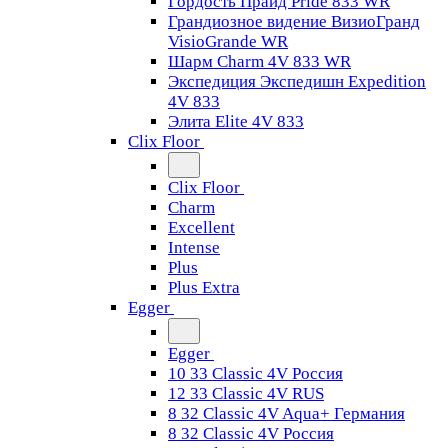
Гордость Прайд Pride 833 WR
Грандиозное видение ВизиоГранд
VisioGrande WR
Шарм Charm 4V 833 WR
Экспедиция Экспедишн Expedition
4V 833
Элита Elite 4V 833
Clix Floor
Clix Floor
Charm
Excellent
Intense
Plus
Plus Extra
Egger
Egger
10 33 Classic 4V Россия
12 33 Classic 4V RUS
8 32 Classic 4V Aqua+ Германия
8 32 Classic 4V Россия