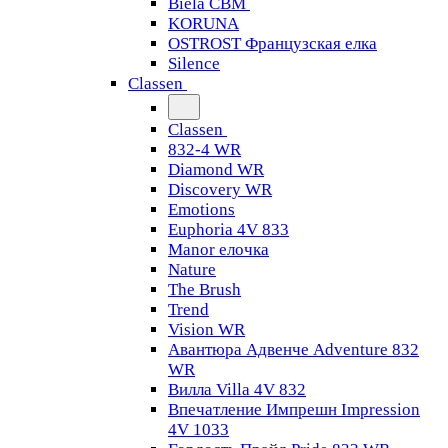
Biela CBM
KORUNA
OSTROST Французская елка
Silence
Classen
Classen
832-4 WR
Diamond WR
Discovery WR
Emotions
Euphoria 4V 833
Manor елочка
Nature
The Brush
Trend
Vision WR
Авантюра Адвенче Adventure 832
WR
Вилла Villa 4V 832
Впечатление Импрешн Impression
4V 1033