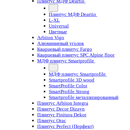
Плинтус МДФ Deartio
Плинтус МДФ Deartio
L-XL
Universal
Цветные
Arbiton Vigo
Алюминиевый уголок
Кварцевый плинтус Fargo
Кварцевый плинтус SPC Alpine floor
МДФ плинтус Smartprofile
МДФ плинтус Smartprofile
Smartprofile 3D wood
SmartProfile Color
SmartProfile Strong
Smartprofile металлизированный
Плинтус Arbiton Integra
Плинтус Decor Dizayn
Плинтус Finitura Dekor
Плинтус Orac
Плинтус Perfect (Перфект)