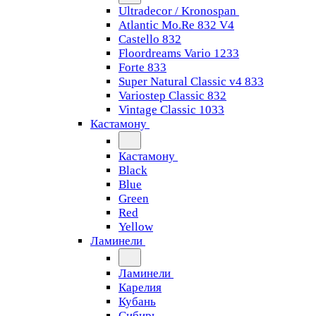
Ultradecor / Kronospan
Atlantic Mo.Re 832 V4
Castello 832
Floordreams Vario 1233
Forte 833
Super Natural Classic v4 833
Variostep Classic 832
Vintage Classic 1033
Кастамону
Кастамону
Black
Blue
Green
Red
Yellow
Ламинели
Ламинели
Карелия
Кубань
Сибирь