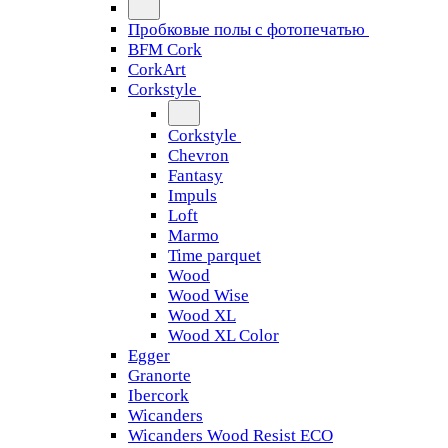
Пробковые полы с фотопечатью
BFM Cork
CorkArt
Corkstyle
Corkstyle
Chevron
Fantasy
Impuls
Loft
Marmo
Time parquet
Wood
Wood Wise
Wood XL
Wood XL Color
Egger
Granorte
Ibercork
Wicanders
Wicanders Wood Resist ECO