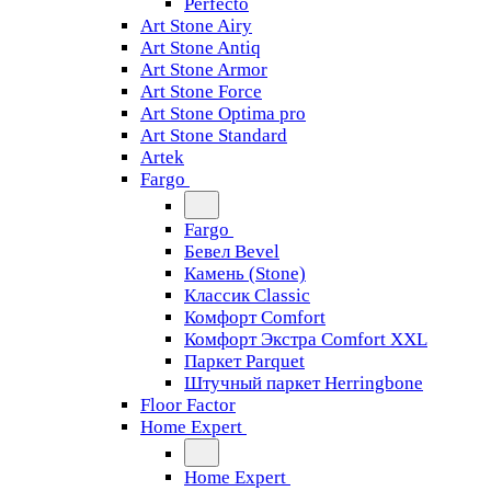
Perfecto
Art Stone Airy
Art Stone Antiq
Art Stone Armor
Art Stone Force
Art Stone Optima pro
Art Stone Standard
Artek
Fargo
Fargo
Бевел Bevel
Камень (Stone)
Классик Classic
Комфорт Comfort
Комфорт Экстра Comfort XXL
Паркет Parquet
Штучный паркет Herringbone
Floor Factor
Home Expert
Home Expert