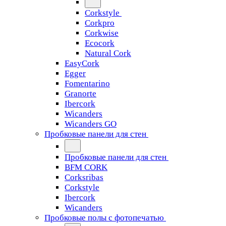
Corkstyle
Corkpro
Corkwise
Ecocork
Natural Cork
EasyCork
Egger
Fomentarino
Granorte
Ibercork
Wicanders
Wicanders GO
Пробковые панели для стен
Пробковые панели для стен
BFM CORK
Corksribas
Corkstyle
Ibercork
Wicanders
Пробковые полы с фотопечатью