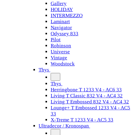
Gallery
HOLIDAY
INTERMEZZO
Laminart
Navigator
Odyssey 833
Pilot
Robinson
Universe
Vintage
Woodstock
Thys
Thys
Herringbone T 1233 V4 - AC6 33
Living T Classic 832 V4 - AC4 32
Living T Embossed 832 V4 - AC4 32
Lounge+ T Embossed 1233 V4 - AC5
33
X-Treme T 1233 V4 - AC5 33
Ultradecor / Kronospan