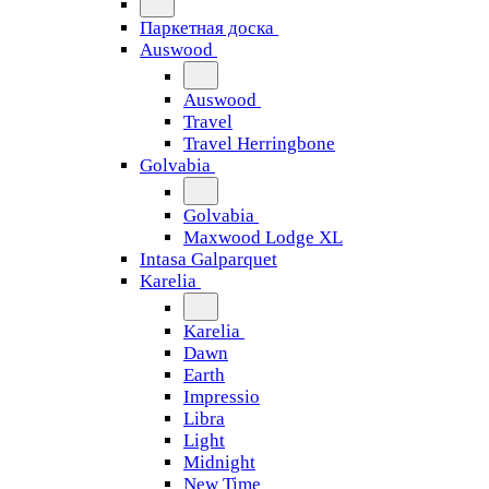
Паркетная доска
Auswood
Auswood
Travel
Travel Herringbone
Golvabia
Golvabia
Maxwood Lodge XL
Intasa Galparquet
Karelia
Karelia
Dawn
Earth
Impressio
Libra
Light
Midnight
New Time