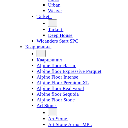
Urban
Weave
Tarkett
Tarkett
Deep House
Wicanders Start SPC
Кварцвинил
Кварцвинил
Alpine floor classic
Alpine floor Expressive Parquet
Alpine Floor Intense
Alpine Floor Premium XL
Alpine floor Real wood
Alpine floor Sequoia
Alpine Floor Stone
Art Stone
Art Stone
Art Stone Armor MPL