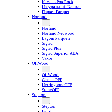
Камень Рок Rock
Натуральный Natural
Паркет Parquet
Norland
Norland
Norland Neowood
Lagom Parquete
Sigrid
Sigrid Plus
Sigrid Superior ABA
Vakre
OffWood
OffWood
ClassicOFF
HerringboneOFF
StoneOFF
Stepton
Stepton
Fjord