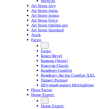
Perfecto
Art Stone Airy
Art Stone Antiq
Art Stone Armor
Art Stone Force
Art Stone Optima pro
Art Stone Standard
Artek
Fargo
Fargo
Бевел Bevel
Камень (Stone)
Классик Classic
Комфорт Comfort
Комфорт Экстра Comfort XXL
Паркет Parquet
Штучный паркет Herringbone
Floor Factor
Home Expert
Home Expert