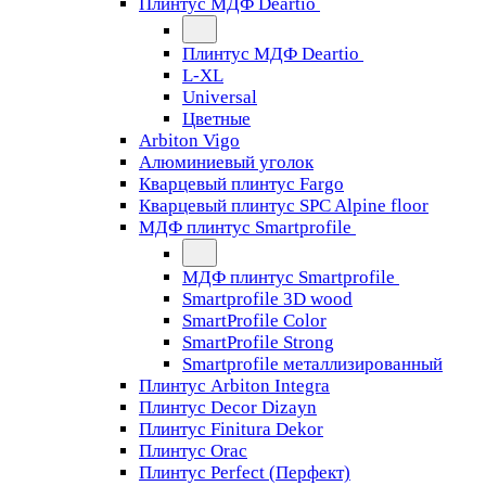
Плинтус МДФ Deartio
Плинтус МДФ Deartio
L-XL
Universal
Цветные
Arbiton Vigo
Алюминиевый уголок
Кварцевый плинтус Fargo
Кварцевый плинтус SPC Alpine floor
МДФ плинтус Smartprofile
МДФ плинтус Smartprofile
Smartprofile 3D wood
SmartProfile Color
SmartProfile Strong
Smartprofile металлизированный
Плинтус Arbiton Integra
Плинтус Decor Dizayn
Плинтус Finitura Dekor
Плинтус Orac
Плинтус Perfect (Перфект)