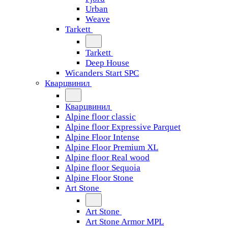
Urban
Weave
Tarkett
Tarkett
Deep House
Wicanders Start SPC
Кварцвинил
Кварцвинил
Alpine floor classic
Alpine floor Expressive Parquet
Alpine Floor Intense
Alpine Floor Premium XL
Alpine floor Real wood
Alpine floor Sequoia
Alpine Floor Stone
Art Stone
Art Stone
Art Stone Armor MPL