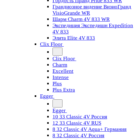
Гордость Прайд Pride 833 WR
Грандиозное видение ВизиоГранд
VisioGrande WR
Шарм Charm 4V 833 WR
Экспедиция Экспедишн Expedition
4V 833
Элита Elite 4V 833
Clix Floor
Clix Floor
Charm
Excellent
Intense
Plus
Plus Extra
Egger
Egger
10 33 Classic 4V Россия
12 33 Classic 4V RUS
8 32 Classic 4V Aqua+ Германия
8 32 Classic 4V Россия