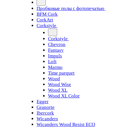
Пробковые полы с фотопечатью
BFM Cork
CorkArt
Corkstyle
Corkstyle
Chevron
Fantasy
Impuls
Loft
Marmo
Time parquet
Wood
Wood Wise
Wood XL
Wood XL Color
Egger
Granorte
Ibercork
Wicanders
Wicanders Wood Resist ECO