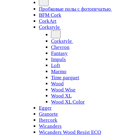
Пробковые полы с фотопечатью
BFM Cork
CorkArt
Corkstyle
Corkstyle
Chevron
Fantasy
Impuls
Loft
Marmo
Time parquet
Wood
Wood Wise
Wood XL
Wood XL Color
Egger
Granorte
Ibercork
Wicanders
Wicanders Wood Resist ECO