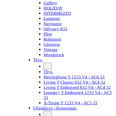
Gallery
HOLIDAY
INTERMEZZO
Laminart
Navigator
Odyssey 833
Pilot
Robinson
Universe
Vintage
Woodstock
Thys
Thys
Herringbone T 1233 V4 - AC6 33
Living T Classic 832 V4 - AC4 32
Living T Embossed 832 V4 - AC4 32
Lounge+ T Embossed 1233 V4 - AC5
33
X-Treme T 1233 V4 - AC5 33
Ultradecor / Kronospan