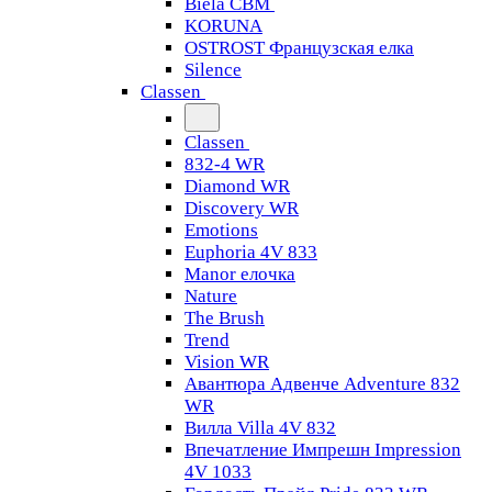
Biela CBM
KORUNA
OSTROST Французская елка
Silence
Classen
Classen
832-4 WR
Diamond WR
Discovery WR
Emotions
Euphoria 4V 833
Manor елочка
Nature
The Brush
Trend
Vision WR
Авантюра Адвенче Adventure 832
WR
Вилла Villa 4V 832
Впечатление Импрешн Impression
4V 1033