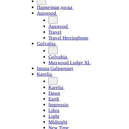
Паркетная доска
Auswood
Auswood
Travel
Travel Herringbone
Golvabia
Golvabia
Maxwood Lodge XL
Intasa Galparquet
Karelia
Karelia
Dawn
Earth
Impressio
Libra
Light
Midnight
New Time