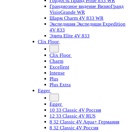
Гордость Прайд Pride 833 WR
Грандиозное видение ВизиоГранд
VisioGrande WR
Шарм Charm 4V 833 WR
Экспедиция Экспедишн Expedition
4V 833
Элита Elite 4V 833
Clix Floor
Clix Floor
Charm
Excellent
Intense
Plus
Plus Extra
Egger
Egger
10 33 Classic 4V Россия
12 33 Classic 4V RUS
8 32 Classic 4V Aqua+ Германия
8 32 Classic 4V Россия