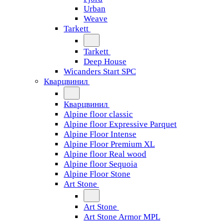
Urban
Weave
Tarkett
Tarkett
Deep House
Wicanders Start SPC
Кварцвинил
Кварцвинил
Alpine floor classic
Alpine floor Expressive Parquet
Alpine Floor Intense
Alpine Floor Premium XL
Alpine floor Real wood
Alpine floor Sequoia
Alpine Floor Stone
Art Stone
Art Stone
Art Stone Armor MPL