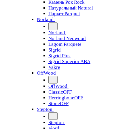
Камень Рок Rock
Натуральный Natural
Паркет Parquet
Norland
Norland
Norland Neowood
Lagom Parquete
Sigrid
Sigrid Plus
Sigrid Superior ABA
Vakre
OffWood
OffWood
ClassicOFF
HerringboneOFF
StoneOFF
Stepton
Stepton
Fjord