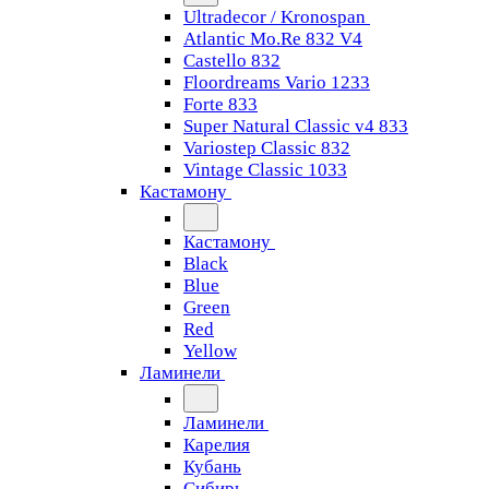
Ultradecor / Kronospan
Atlantic Mo.Re 832 V4
Castello 832
Floordreams Vario 1233
Forte 833
Super Natural Classic v4 833
Variostep Classic 832
Vintage Classic 1033
Кастамону
Кастамону
Black
Blue
Green
Red
Yellow
Ламинели
Ламинели
Карелия
Кубань
Сибирь