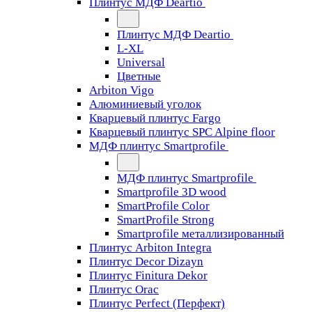
Плинтус МДФ Deartio
Плинтус МДФ Deartio
L-XL
Universal
Цветные
Arbiton Vigo
Алюминиевый уголок
Кварцевый плинтус Fargo
Кварцевый плинтус SPC Alpine floor
МДФ плинтус Smartprofile
МДФ плинтус Smartprofile
Smartprofile 3D wood
SmartProfile Color
SmartProfile Strong
Smartprofile металлизированный
Плинтус Arbiton Integra
Плинтус Decor Dizayn
Плинтус Finitura Dekor
Плинтус Orac
Плинтус Perfect (Перфект)