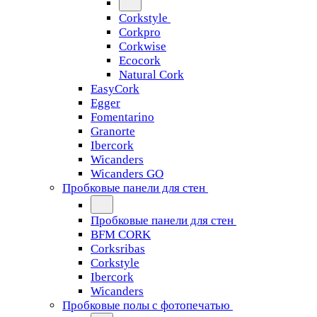
Corkstyle
Corkpro
Corkwise
Ecocork
Natural Cork
EasyCork
Egger
Fomentarino
Granorte
Ibercork
Wicanders
Wicanders GO
Пробковые панели для стен
Пробковые панели для стен
BFM CORK
Corksribas
Corkstyle
Ibercork
Wicanders
Пробковые полы с фотопечатью