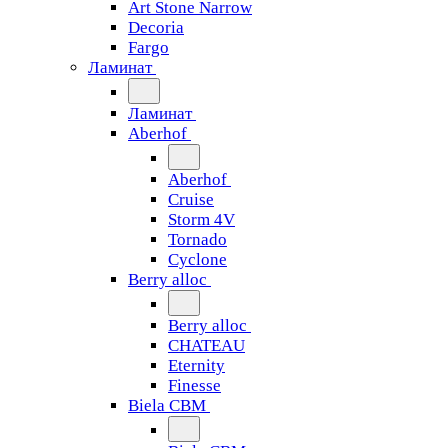
Art Stone Narrow
Decoria
Fargo
Ламинат
Ламинат
Aberhof
Aberhof
Cruise
Storm 4V
Tornado
Сyclone
Berry alloc
Berry alloc
CHATEAU
Eternity
Finesse
Biela CBM