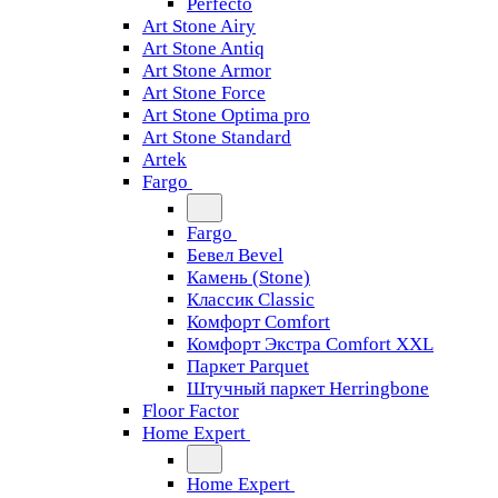
Perfecto
Art Stone Airy
Art Stone Antiq
Art Stone Armor
Art Stone Force
Art Stone Optima pro
Art Stone Standard
Artek
Fargo
Fargo
Бевел Bevel
Камень (Stone)
Классик Classic
Комфорт Comfort
Комфорт Экстра Comfort XXL
Паркет Parquet
Штучный паркет Herringbone
Floor Factor
Home Expert
Home Expert