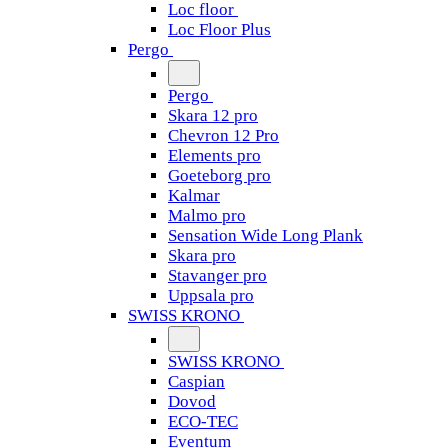
Loc floor
Loc Floor Plus
Pergo
Pergo
Skara 12 pro
Chevron 12 Pro
Elements pro
Goeteborg pro
Kalmar
Malmo pro
Sensation Wide Long Plank
Skara pro
Stavanger pro
Uppsala pro
SWISS KRONO
SWISS KRONO
Caspian
Dovod
ECO-TEC
Eventum