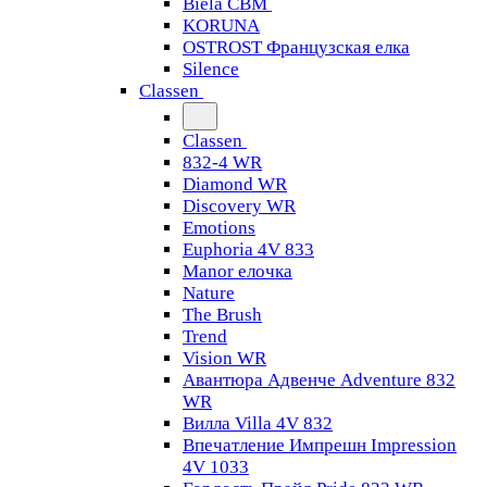
Biela CBM
KORUNA
OSTROST Французская елка
Silence
Classen
Classen
832-4 WR
Diamond WR
Discovery WR
Emotions
Euphoria 4V 833
Manor елочка
Nature
The Brush
Trend
Vision WR
Авантюра Адвенче Adventure 832
WR
Вилла Villa 4V 832
Впечатление Импрешн Impression
4V 1033