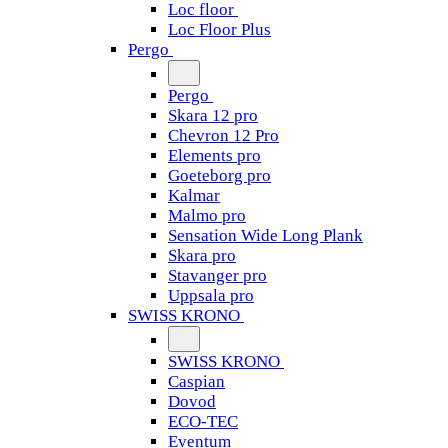
Loc floor
Loc Floor Plus
Pergo
Pergo
Skara 12 pro
Chevron 12 Pro
Elements pro
Goeteborg pro
Kalmar
Malmo pro
Sensation Wide Long Plank
Skara pro
Stavanger pro
Uppsala pro
SWISS KRONO
SWISS KRONO
Caspian
Dovod
ECO-TEC
Eventum