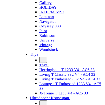
Gallery
HOLIDAY
INTERMEZZO
Laminart
Navigator
Odyssey 833
Pilot
Robinson
Universe
Vintage
Woodstock
Thys
Thys
Herringbone T 1233 V4 - AC6 33
Living T Classic 832 V4 - AC4 32
Living T Embossed 832 V4 - AC4 32
Lounge+ T Embossed 1233 V4 - AC5
33
X-Treme T 1233 V4 - AC5 33
Ultradecor / Kronospan