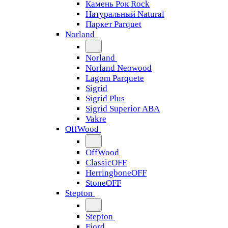
Камень Рок Rock
Натуральный Natural
Паркет Parquet
Norland
Norland
Norland Neowood
Lagom Parquete
Sigrid
Sigrid Plus
Sigrid Superior ABA
Vakre
OffWood
OffWood
ClassicOFF
HerringboneOFF
StoneOFF
Stepton
Stepton
Fjord