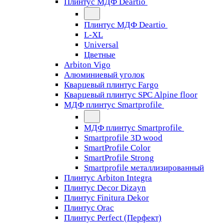
Плинтус МДФ Deartio
Плинтус МДФ Deartio
L-XL
Universal
Цветные
Arbiton Vigo
Алюминиевый уголок
Кварцевый плинтус Fargo
Кварцевый плинтус SPC Alpine floor
МДФ плинтус Smartprofile
МДФ плинтус Smartprofile
Smartprofile 3D wood
SmartProfile Color
SmartProfile Strong
Smartprofile металлизированный
Плинтус Arbiton Integra
Плинтус Decor Dizayn
Плинтус Finitura Dekor
Плинтус Orac
Плинтус Perfect (Перфект)