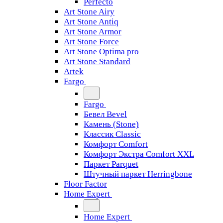
Perfecto
Art Stone Airy
Art Stone Antiq
Art Stone Armor
Art Stone Force
Art Stone Optima pro
Art Stone Standard
Artek
Fargo
Fargo
Бевел Bevel
Камень (Stone)
Классик Classic
Комфорт Comfort
Комфорт Экстра Comfort XXL
Паркет Parquet
Штучный паркет Herringbone
Floor Factor
Home Expert
Home Expert