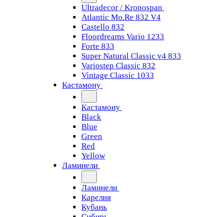
Ultradecor / Kronospan
Atlantic Mo.Re 832 V4
Castello 832
Floordreams Vario 1233
Forte 833
Super Natural Classic v4 833
Variostep Classic 832
Vintage Classic 1033
Кастамону
Кастамону
Black
Blue
Green
Red
Yellow
Ламинели
Ламинели
Карелия
Кубань
Сибирь