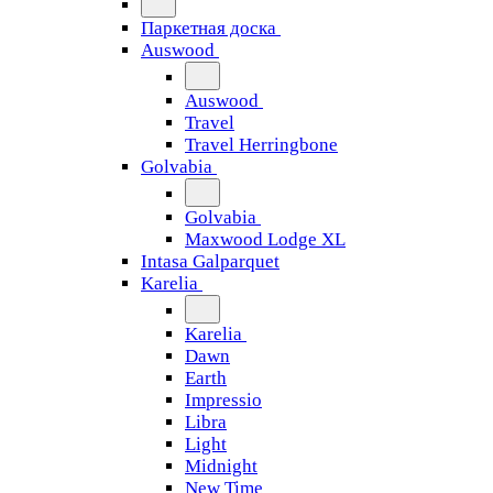
Паркетная доска
Auswood
Auswood
Travel
Travel Herringbone
Golvabia
Golvabia
Maxwood Lodge XL
Intasa Galparquet
Karelia
Karelia
Dawn
Earth
Impressio
Libra
Light
Midnight
New Time