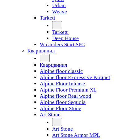
Urban
Weave
Tarkett
Tarkett
Deep House
Wicanders Start SPC
Кварцвинил
Кварцвинил
Alpine floor classic
Alpine floor Expressive Parquet
Alpine Floor Intense
Alpine Floor Premium XL
Alpine floor Real wood
Alpine floor Sequoia
Alpine Floor Stone
Art Stone
Art Stone
Art Stone Armor MPL