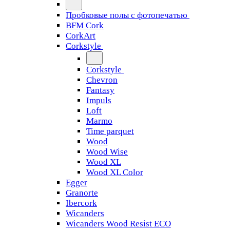
Пробковые полы с фотопечатью
BFM Cork
CorkArt
Corkstyle
Corkstyle
Chevron
Fantasy
Impuls
Loft
Marmo
Time parquet
Wood
Wood Wise
Wood XL
Wood XL Color
Egger
Granorte
Ibercork
Wicanders
Wicanders Wood Resist ECO