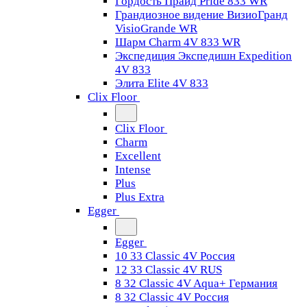
Гордость Прайд Pride 833 WR
Грандиозное видение ВизиоГранд
VisioGrande WR
Шарм Charm 4V 833 WR
Экспедиция Экспедишн Expedition
4V 833
Элита Elite 4V 833
Clix Floor
Clix Floor
Charm
Excellent
Intense
Plus
Plus Extra
Egger
Egger
10 33 Classic 4V Россия
12 33 Classic 4V RUS
8 32 Classic 4V Aqua+ Германия
8 32 Classic 4V Россия