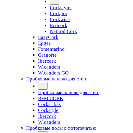
Corkstyle
Corkpro
Corkwise
Ecocork
Natural Cork
EasyCork
Egger
Fomentarino
Granorte
Ibercork
Wicanders
Wicanders GO
Пробковые панели для стен
Пробковые панели для стен
BFM CORK
Corksribas
Corkstyle
Ibercork
Wicanders
Пробковые полы с фотопечатью