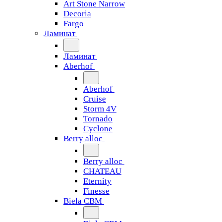
Art Stone Narrow
Decoria
Fargo
Ламинат
Ламинат
Aberhof
Aberhof
Cruise
Storm 4V
Tornado
Сyclone
Berry alloc
Berry alloc
CHATEAU
Eternity
Finesse
Biela CBM