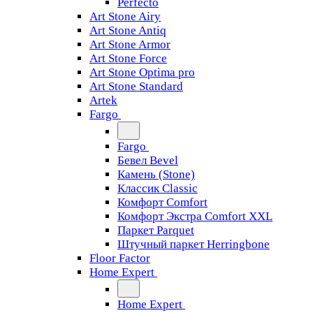
Perfecto
Art Stone Airy
Art Stone Antiq
Art Stone Armor
Art Stone Force
Art Stone Optima pro
Art Stone Standard
Artek
Fargo
Fargo
Бевел Bevel
Камень (Stone)
Классик Classic
Комфорт Comfort
Комфорт Экстра Comfort XXL
Паркет Parquet
Штучный паркет Herringbone
Floor Factor
Home Expert
Home Expert