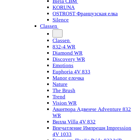
Biela CBM
KORUNA
OSTROST Французская елка
Silence
Classen
Classen
832-4 WR
Diamond WR
Discovery WR
Emotions
Euphoria 4V 833
Manor елочка
Nature
The Brush
Trend
Vision WR
Авантюра Адвенче Adventure 832
WR
Вилла Villa 4V 832
Впечатление Импрешн Impression
4V 1033