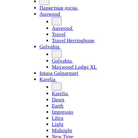
Паркетная доска
Auswood
Auswood
Travel
Travel Herringbone
Golvabia
Golvabia
Maxwood Lodge XL
Intasa Galparquet
Karelia
Karelia
Dawn
Earth
Impressio
Libra
Light
Midnight
New Time