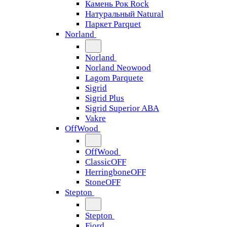
Камень Рок Rock
Натуральный Natural
Паркет Parquet
Norland
Norland
Norland Neowood
Lagom Parquete
Sigrid
Sigrid Plus
Sigrid Superior ABA
Vakre
OffWood
OffWood
ClassicOFF
HerringboneOFF
StoneOFF
Stepton
Stepton
Fjord