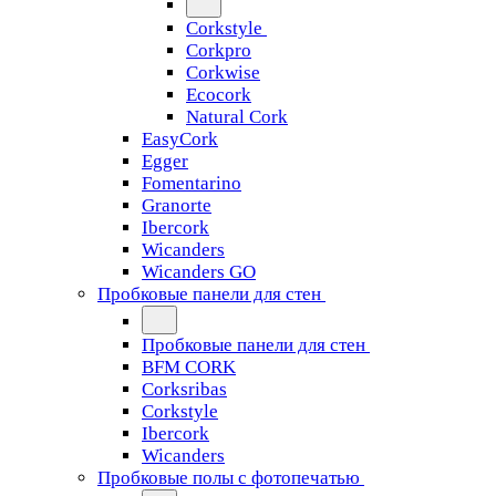
Corkstyle
Corkpro
Corkwise
Ecocork
Natural Cork
EasyCork
Egger
Fomentarino
Granorte
Ibercork
Wicanders
Wicanders GO
Пробковые панели для стен
Пробковые панели для стен
BFM CORK
Corksribas
Corkstyle
Ibercork
Wicanders
Пробковые полы с фотопечатью