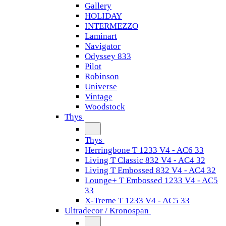
Gallery
HOLIDAY
INTERMEZZO
Laminart
Navigator
Odyssey 833
Pilot
Robinson
Universe
Vintage
Woodstock
Thys
Thys
Herringbone T 1233 V4 - AC6 33
Living T Classic 832 V4 - AC4 32
Living T Embossed 832 V4 - AC4 32
Lounge+ T Embossed 1233 V4 - AC5
33
X-Treme T 1233 V4 - AC5 33
Ultradecor / Kronospan