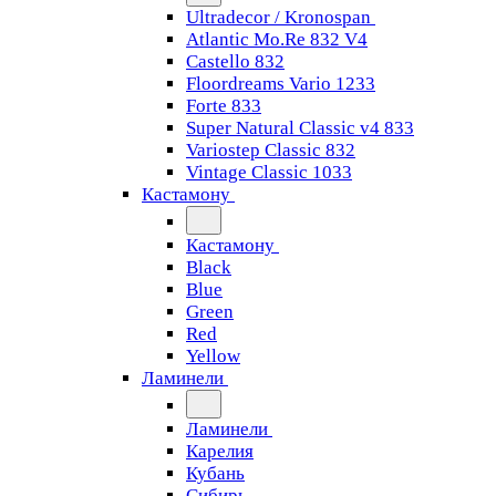
Ultradecor / Kronospan
Atlantic Mo.Re 832 V4
Castello 832
Floordreams Vario 1233
Forte 833
Super Natural Classic v4 833
Variostep Classic 832
Vintage Classic 1033
Кастамону
Кастамону
Black
Blue
Green
Red
Yellow
Ламинели
Ламинели
Карелия
Кубань
Сибирь