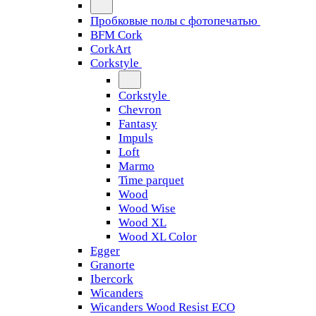
Пробковые полы с фотопечатью
BFM Cork
CorkArt
Corkstyle
Corkstyle
Chevron
Fantasy
Impuls
Loft
Marmo
Time parquet
Wood
Wood Wise
Wood XL
Wood XL Color
Egger
Granorte
Ibercork
Wicanders
Wicanders Wood Resist ECO