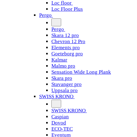
Loc floor
Loc Floor Plus
Pergo
Pergo
Skara 12 pro
Chevron 12 Pro
Elements pro
Goeteborg pro
Kalmar
Malmo pro
Sensation Wide Long Plank
Skara pro
Stavanger pro
Uppsala pro
SWISS KRONO
SWISS KRONO
Caspian
Dovod
ECO-TEC
Eventum