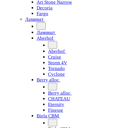
Art Stone Narrow
Decoria
Fargo
Ламинат
Ламинат
Aberhof
Aberhof
Cruise
Storm 4V
Tornado
Сyclone
Berry alloc
Berry alloc
CHATEAU
Eternity
Finesse
Biela CBM