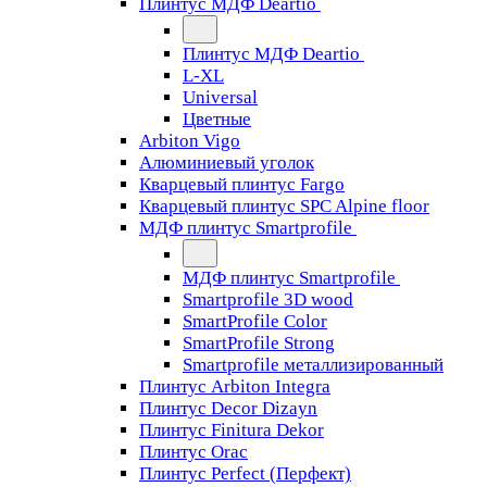
Плинтус МДФ Deartio
Плинтус МДФ Deartio
L-XL
Universal
Цветные
Arbiton Vigo
Алюминиевый уголок
Кварцевый плинтус Fargo
Кварцевый плинтус SPC Alpine floor
МДФ плинтус Smartprofile
МДФ плинтус Smartprofile
Smartprofile 3D wood
SmartProfile Color
SmartProfile Strong
Smartprofile металлизированный
Плинтус Arbiton Integra
Плинтус Decor Dizayn
Плинтус Finitura Dekor
Плинтус Orac
Плинтус Perfect (Перфект)