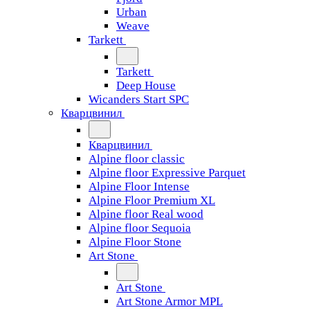
Urban
Weave
Tarkett
Tarkett
Deep House
Wicanders Start SPC
Кварцвинил
Кварцвинил
Alpine floor classic
Alpine floor Expressive Parquet
Alpine Floor Intense
Alpine Floor Premium XL
Alpine floor Real wood
Alpine floor Sequoia
Alpine Floor Stone
Art Stone
Art Stone
Art Stone Armor MPL