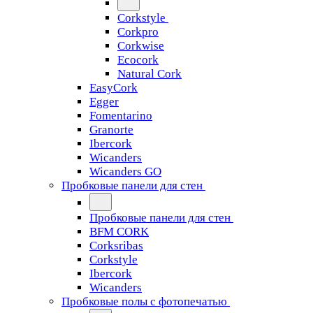
Corkstyle
Corkpro
Corkwise
Ecocork
Natural Cork
EasyCork
Egger
Fomentarino
Granorte
Ibercork
Wicanders
Wicanders GO
Пробковые панели для стен
Пробковые панели для стен
BFM CORK
Corksribas
Corkstyle
Ibercork
Wicanders
Пробковые полы с фотопечатью