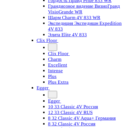
Гордость Прайд Pride 833 WR
Грандиозное видение ВизиоГранд
VisioGrande WR
Шарм Charm 4V 833 WR
Экспедиция Экспедишн Expedition
4V 833
Элита Elite 4V 833
Clix Floor
Clix Floor
Charm
Excellent
Intense
Plus
Plus Extra
Egger
Egger
10 33 Classic 4V Россия
12 33 Classic 4V RUS
8 32 Classic 4V Aqua+ Германия
8 32 Classic 4V Россия