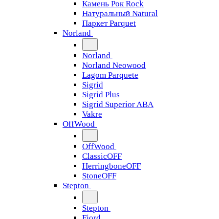
Камень Рок Rock
Натуральный Natural
Паркет Parquet
Norland
Norland
Norland Neowood
Lagom Parquete
Sigrid
Sigrid Plus
Sigrid Superior ABA
Vakre
OffWood
OffWood
ClassicOFF
HerringboneOFF
StoneOFF
Stepton
Stepton
Fjord