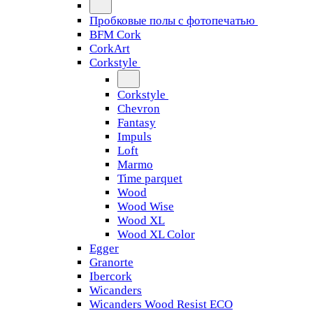
Пробковые полы с фотопечатью
BFM Cork
CorkArt
Corkstyle
Corkstyle
Chevron
Fantasy
Impuls
Loft
Marmo
Time parquet
Wood
Wood Wise
Wood XL
Wood XL Color
Egger
Granorte
Ibercork
Wicanders
Wicanders Wood Resist ECO