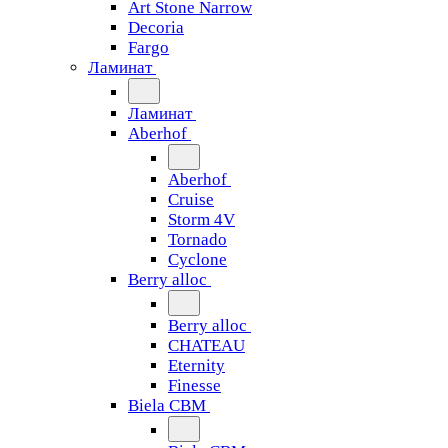
Art Stone Narrow
Decoria
Fargo
Ламинат
Ламинат
Aberhof
Aberhof
Cruise
Storm 4V
Tornado
Сyclone
Berry alloc
Berry alloc
CHATEAU
Eternity
Finesse
Biela CBM