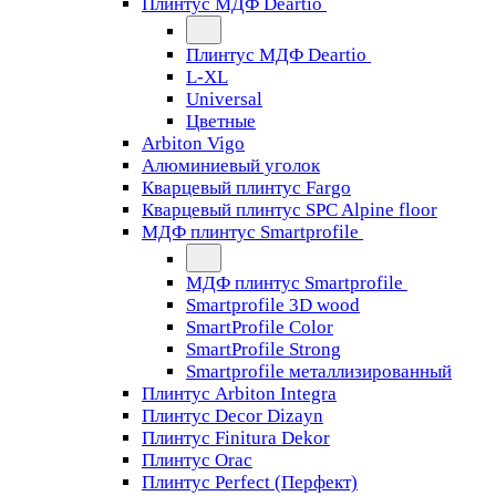
Плинтус МДФ Deartio
Плинтус МДФ Deartio
L-XL
Universal
Цветные
Arbiton Vigo
Алюминиевый уголок
Кварцевый плинтус Fargo
Кварцевый плинтус SPC Alpine floor
МДФ плинтус Smartprofile
МДФ плинтус Smartprofile
Smartprofile 3D wood
SmartProfile Color
SmartProfile Strong
Smartprofile металлизированный
Плинтус Arbiton Integra
Плинтус Decor Dizayn
Плинтус Finitura Dekor
Плинтус Orac
Плинтус Perfect (Перфект)