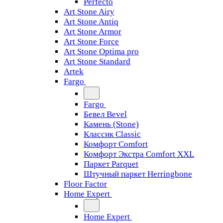
Perfecto
Art Stone Airy
Art Stone Antiq
Art Stone Armor
Art Stone Force
Art Stone Optima pro
Art Stone Standard
Artek
Fargo
Fargo
Бевел Bevel
Камень (Stone)
Классик Classic
Комфорт Comfort
Комфорт Экстра Comfort XXL
Паркет Parquet
Штучный паркет Herringbone
Floor Factor
Home Expert
Home Expert