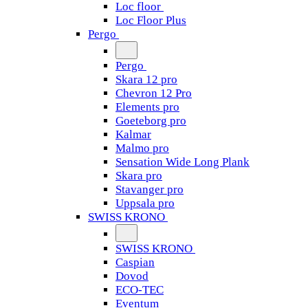
Loc floor
Loc Floor Plus
Pergo
Pergo
Skara 12 pro
Chevron 12 Pro
Elements pro
Goeteborg pro
Kalmar
Malmo pro
Sensation Wide Long Plank
Skara pro
Stavanger pro
Uppsala pro
SWISS KRONO
SWISS KRONO
Caspian
Dovod
ECO-TEC
Eventum