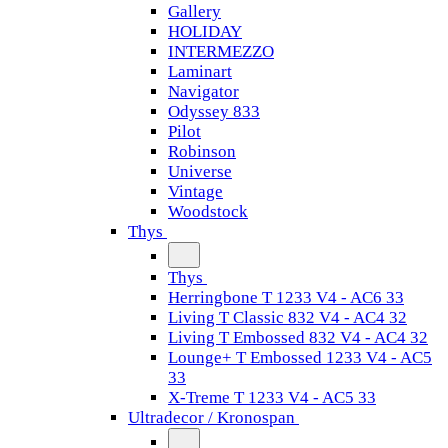
Gallery
HOLIDAY
INTERMEZZO
Laminart
Navigator
Odyssey 833
Pilot
Robinson
Universe
Vintage
Woodstock
Thys
Thys
Herringbone T 1233 V4 - AC6 33
Living T Classic 832 V4 - AC4 32
Living T Embossed 832 V4 - AC4 32
Lounge+ T Embossed 1233 V4 - AC5
33
X-Treme T 1233 V4 - AC5 33
Ultradecor / Kronospan