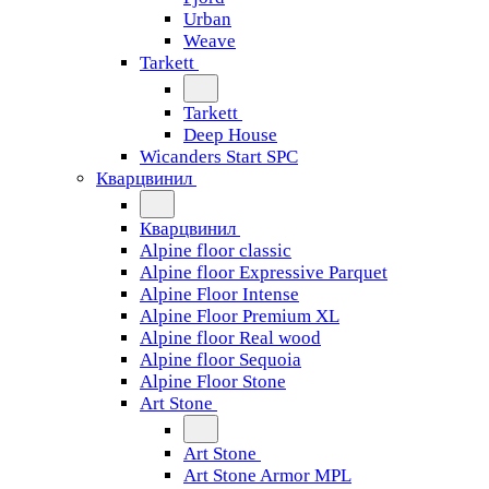
Urban
Weave
Tarkett
Tarkett
Deep House
Wicanders Start SPC
Кварцвинил
Кварцвинил
Alpine floor classic
Alpine floor Expressive Parquet
Alpine Floor Intense
Alpine Floor Premium XL
Alpine floor Real wood
Alpine floor Sequoia
Alpine Floor Stone
Art Stone
Art Stone
Art Stone Armor MPL