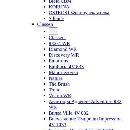
Biela CBM
KORUNA
OSTROST Французская елка
Silence
Classen
Classen
832-4 WR
Diamond WR
Discovery WR
Emotions
Euphoria 4V 833
Manor елочка
Nature
The Brush
Trend
Vision WR
Авантюра Адвенче Adventure 832
WR
Вилла Villa 4V 832
Впечатление Импрешн Impression
4V 1033