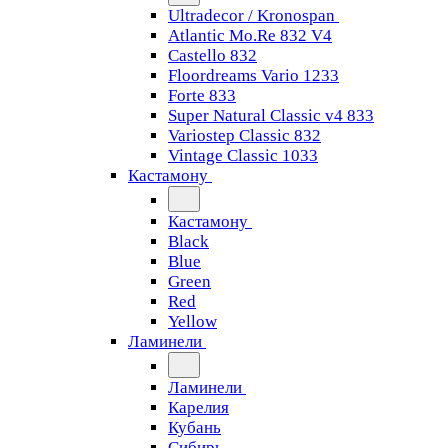
Ultradecor / Kronospan
Atlantic Mo.Re 832 V4
Castello 832
Floordreams Vario 1233
Forte 833
Super Natural Classic v4 833
Variostep Classic 832
Vintage Classic 1033
Кастамону
Кастамону
Black
Blue
Green
Red
Yellow
Ламинели
Ламинели
Карелия
Кубань
Сибирь