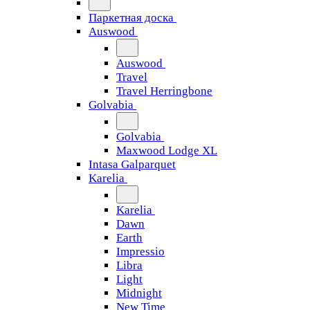
Паркетная доска
Auswood
Auswood
Travel
Travel Herringbone
Golvabia
Golvabia
Maxwood Lodge XL
Intasa Galparquet
Karelia
Karelia
Dawn
Earth
Impressio
Libra
Light
Midnight
New Time