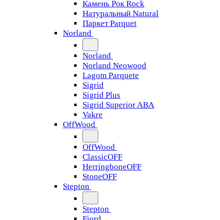
Камень Рок Rock
Натуральный Natural
Паркет Parquet
Norland
Norland
Norland Neowood
Lagom Parquete
Sigrid
Sigrid Plus
Sigrid Superior ABA
Vakre
OffWood
OffWood
ClassicOFF
HerringboneOFF
StoneOFF
Stepton
Stepton
Fjord