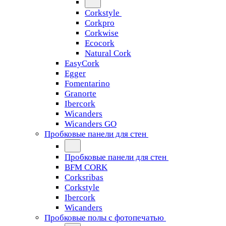
Corkstyle
Corkpro
Corkwise
Ecocork
Natural Cork
EasyCork
Egger
Fomentarino
Granorte
Ibercork
Wicanders
Wicanders GO
Пробковые панели для стен
Пробковые панели для стен
BFM CORK
Corksribas
Corkstyle
Ibercork
Wicanders
Пробковые полы с фотопечатью