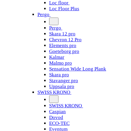
Loc floor
Loc Floor Plus
Pergo
Pergo
Skara 12 pro
Chevron 12 Pro
Elements pro
Goeteborg pro
Kalmar
Malmo pro
Sensation Wide Long Plank
Skara pro
Stavanger pro
Uppsala pro
SWISS KRONO
SWISS KRONO
Caspian
Dovod
ECO-TEC
Eventum