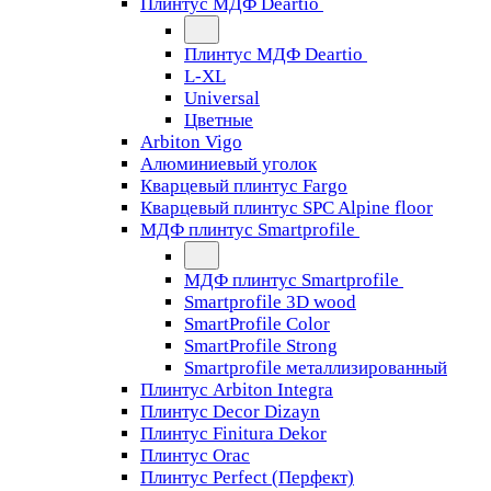
Плинтус МДФ Deartio
Плинтус МДФ Deartio
L-XL
Universal
Цветные
Arbiton Vigo
Алюминиевый уголок
Кварцевый плинтус Fargo
Кварцевый плинтус SPC Alpine floor
МДФ плинтус Smartprofile
МДФ плинтус Smartprofile
Smartprofile 3D wood
SmartProfile Color
SmartProfile Strong
Smartprofile металлизированный
Плинтус Arbiton Integra
Плинтус Decor Dizayn
Плинтус Finitura Dekor
Плинтус Orac
Плинтус Perfect (Перфект)