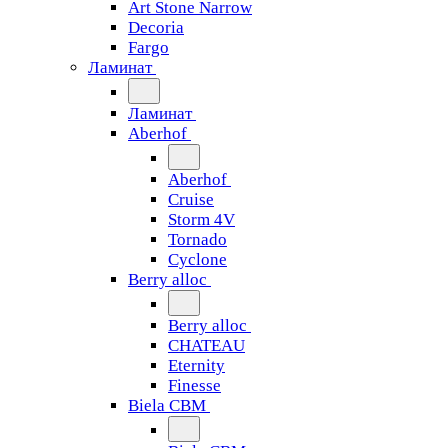
Art Stone Narrow
Decoria
Fargo
Ламинат
Ламинат
Aberhof
Aberhof
Cruise
Storm 4V
Tornado
Сyclone
Berry alloc
Berry alloc
CHATEAU
Eternity
Finesse
Biela CBM