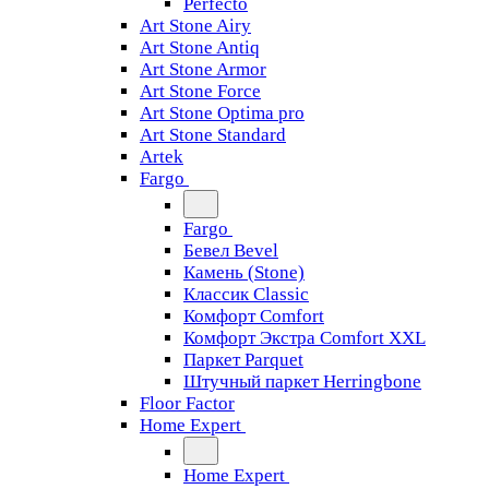
Perfecto
Art Stone Airy
Art Stone Antiq
Art Stone Armor
Art Stone Force
Art Stone Optima pro
Art Stone Standard
Artek
Fargo
Fargo
Бевел Bevel
Камень (Stone)
Классик Classic
Комфорт Comfort
Комфорт Экстра Comfort XXL
Паркет Parquet
Штучный паркет Herringbone
Floor Factor
Home Expert
Home Expert