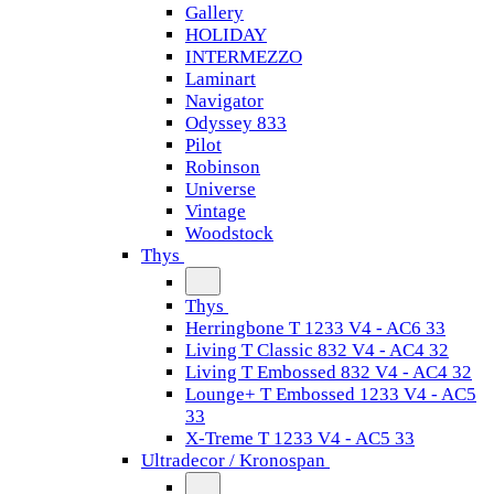
Gallery
HOLIDAY
INTERMEZZO
Laminart
Navigator
Odyssey 833
Pilot
Robinson
Universe
Vintage
Woodstock
Thys
Thys
Herringbone T 1233 V4 - AC6 33
Living T Classic 832 V4 - AC4 32
Living T Embossed 832 V4 - AC4 32
Lounge+ T Embossed 1233 V4 - AC5
33
X-Treme T 1233 V4 - AC5 33
Ultradecor / Kronospan