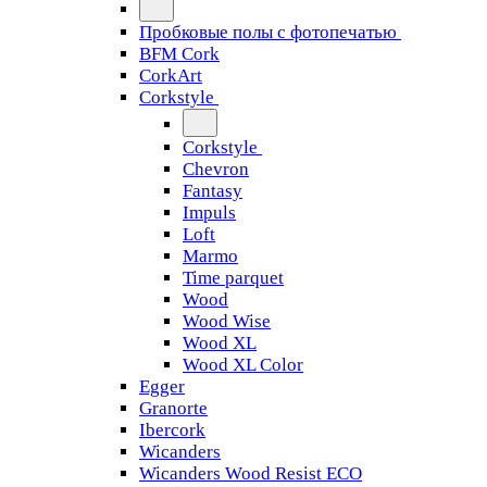
Пробковые полы с фотопечатью
BFM Cork
CorkArt
Corkstyle
Corkstyle
Chevron
Fantasy
Impuls
Loft
Marmo
Time parquet
Wood
Wood Wise
Wood XL
Wood XL Color
Egger
Granorte
Ibercork
Wicanders
Wicanders Wood Resist ECO