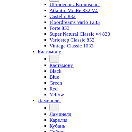
Ultradecor / Kronospan
Atlantic Mo.Re 832 V4
Castello 832
Floordreams Vario 1233
Forte 833
Super Natural Classic v4 833
Variostep Classic 832
Vintage Classic 1033
Кастамону
Кастамону
Black
Blue
Green
Red
Yellow
Ламинели
Ламинели
Карелия
Кубань
Сибирь