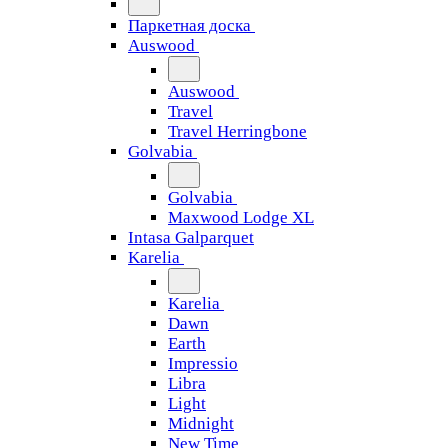
Паркетная доска
Auswood
Auswood
Travel
Travel Herringbone
Golvabia
Golvabia
Maxwood Lodge XL
Intasa Galparquet
Karelia
Karelia
Dawn
Earth
Impressio
Libra
Light
Midnight
New Time