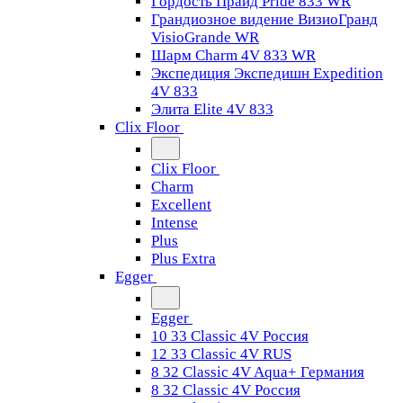
Гордость Прайд Pride 833 WR
Грандиозное видение ВизиоГранд
VisioGrande WR
Шарм Charm 4V 833 WR
Экспедиция Экспедишн Expedition
4V 833
Элита Elite 4V 833
Clix Floor
Clix Floor
Charm
Excellent
Intense
Plus
Plus Extra
Egger
Egger
10 33 Classic 4V Россия
12 33 Classic 4V RUS
8 32 Classic 4V Aqua+ Германия
8 32 Classic 4V Россия