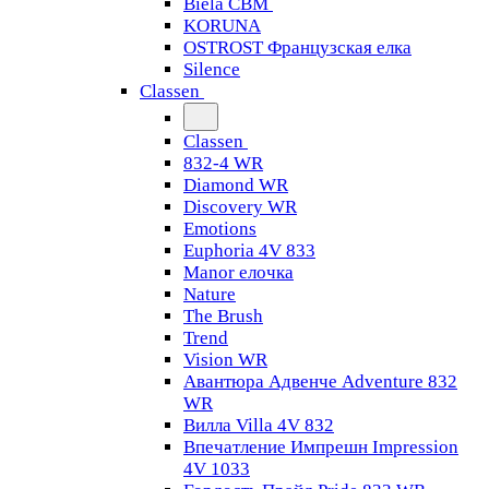
Biela CBM
KORUNA
OSTROST Французская елка
Silence
Classen
Classen
832-4 WR
Diamond WR
Discovery WR
Emotions
Euphoria 4V 833
Manor елочка
Nature
The Brush
Trend
Vision WR
Авантюра Адвенче Adventure 832
WR
Вилла Villa 4V 832
Впечатление Импрешн Impression
4V 1033