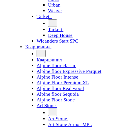
Urban
Weave
Tarkett
Tarkett
Deep House
Wicanders Start SPC
Кварцвинил
Кварцвинил
Alpine floor classic
Alpine floor Expressive Parquet
Alpine Floor Intense
Alpine Floor Premium XL
Alpine floor Real wood
Alpine floor Sequoia
Alpine Floor Stone
Art Stone
Art Stone
Art Stone Armor MPL