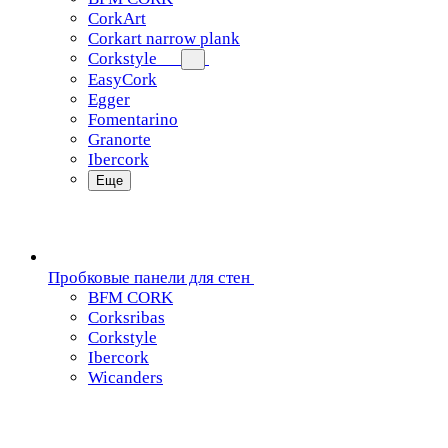
CorkArt
Corkart narrow plank
Corkstyle
EasyCork
Egger
Fomentarino
Granorte
Ibercork
Еще
Пробковые панели для стен
BFM CORK
Corksribas
Corkstyle
Ibercork
Wicanders