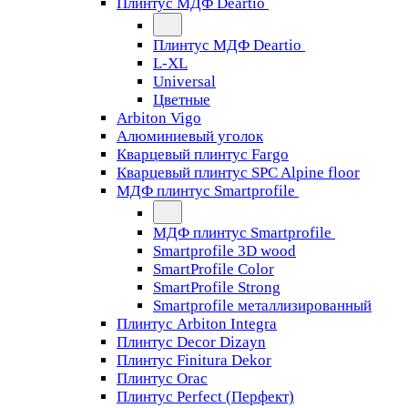
Плинтус МДФ Deartio
Плинтус МДФ Deartio
L-XL
Universal
Цветные
Arbiton Vigo
Алюминиевый уголок
Кварцевый плинтус Fargo
Кварцевый плинтус SPC Alpine floor
МДФ плинтус Smartprofile
МДФ плинтус Smartprofile
Smartprofile 3D wood
SmartProfile Color
SmartProfile Strong
Smartprofile металлизированный
Плинтус Arbiton Integra
Плинтус Decor Dizayn
Плинтус Finitura Dekor
Плинтус Orac
Плинтус Perfect (Перфект)