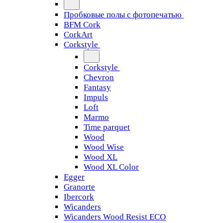
Пробковые полы с фотопечатью
BFM Cork
CorkArt
Corkstyle
Corkstyle
Chevron
Fantasy
Impuls
Loft
Marmo
Time parquet
Wood
Wood Wise
Wood XL
Wood XL Color
Egger
Granorte
Ibercork
Wicanders
Wicanders Wood Resist ECO