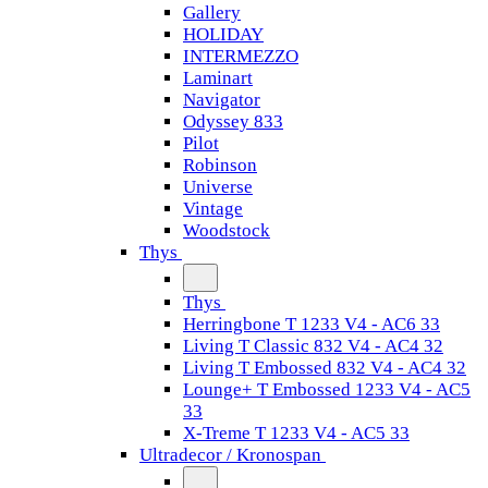
Gallery
HOLIDAY
INTERMEZZO
Laminart
Navigator
Odyssey 833
Pilot
Robinson
Universe
Vintage
Woodstock
Thys
Thys
Herringbone T 1233 V4 - AC6 33
Living T Classic 832 V4 - AC4 32
Living T Embossed 832 V4 - AC4 32
Lounge+ T Embossed 1233 V4 - AC5
33
X-Treme T 1233 V4 - AC5 33
Ultradecor / Kronospan