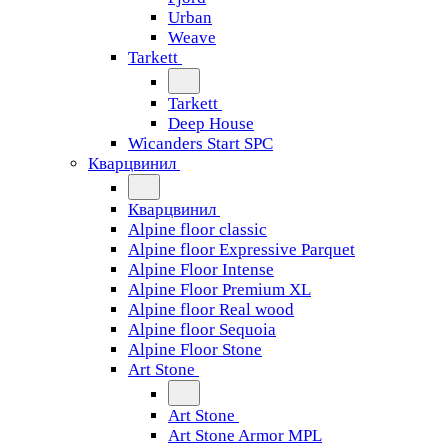
Urban
Weave
Tarkett
Tarkett
Deep House
Wicanders Start SPC
Кварцвинил
Кварцвинил
Alpine floor classic
Alpine floor Expressive Parquet
Alpine Floor Intense
Alpine Floor Premium XL
Alpine floor Real wood
Alpine floor Sequoia
Alpine Floor Stone
Art Stone
Art Stone
Art Stone Armor MPL