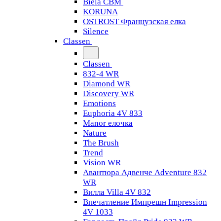
Biela CBM
KORUNA
OSTROST Французская елка
Silence
Classen
Classen
832-4 WR
Diamond WR
Discovery WR
Emotions
Euphoria 4V 833
Manor елочка
Nature
The Brush
Trend
Vision WR
Авантюра Адвенче Adventure 832
WR
Вилла Villa 4V 832
Впечатление Импрешн Impression
4V 1033