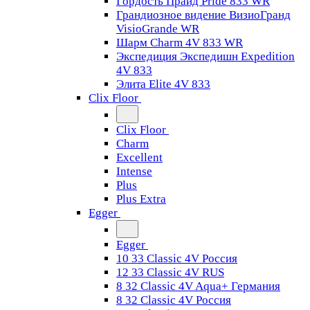
Гордость Прайд Pride 833 WR
Грандиозное видение ВизиоГранд
VisioGrande WR
Шарм Charm 4V 833 WR
Экспедиция Экспедишн Expedition
4V 833
Элита Elite 4V 833
Clix Floor
Clix Floor
Charm
Excellent
Intense
Plus
Plus Extra
Egger
Egger
10 33 Classic 4V Россия
12 33 Classic 4V RUS
8 32 Classic 4V Aqua+ Германия
8 32 Classic 4V Россия