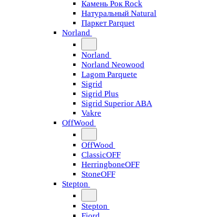
Камень Рок Rock
Натуральный Natural
Паркет Parquet
Norland
Norland
Norland Neowood
Lagom Parquete
Sigrid
Sigrid Plus
Sigrid Superior ABA
Vakre
OffWood
OffWood
ClassicOFF
HerringboneOFF
StoneOFF
Stepton
Stepton
Fjord