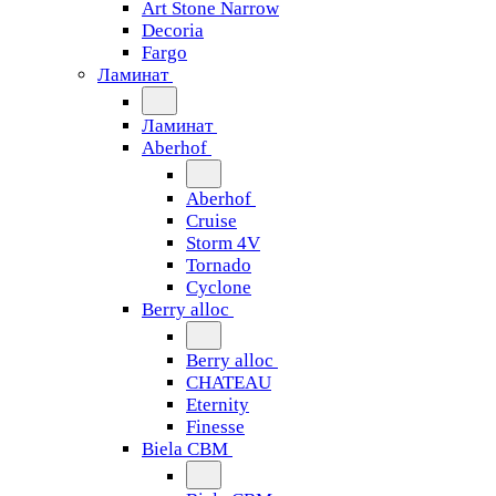
Art Stone Narrow
Decoria
Fargo
Ламинат
Ламинат
Aberhof
Aberhof
Cruise
Storm 4V
Tornado
Сyclone
Berry alloc
Berry alloc
CHATEAU
Eternity
Finesse
Biela CBM