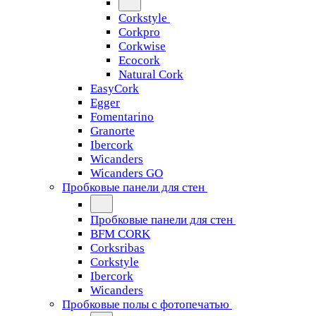
Corkstyle
Corkpro
Corkwise
Ecocork
Natural Cork
EasyCork
Egger
Fomentarino
Granorte
Ibercork
Wicanders
Wicanders GO
Пробковые панели для стен
Пробковые панели для стен
BFM CORK
Corksribas
Corkstyle
Ibercork
Wicanders
Пробковые полы с фотопечатью