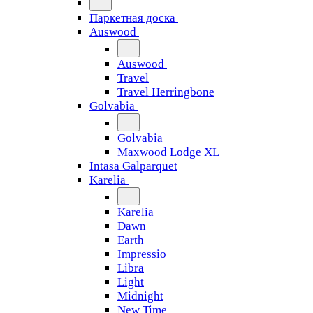
Паркетная доска
Auswood
Auswood
Travel
Travel Herringbone
Golvabia
Golvabia
Maxwood Lodge XL
Intasa Galparquet
Karelia
Karelia
Dawn
Earth
Impressio
Libra
Light
Midnight
New Time