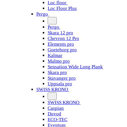
Loc floor
Loc Floor Plus
Pergo
Pergo
Skara 12 pro
Chevron 12 Pro
Elements pro
Goeteborg pro
Kalmar
Malmo pro
Sensation Wide Long Plank
Skara pro
Stavanger pro
Uppsala pro
SWISS KRONO
SWISS KRONO
Caspian
Dovod
ECO-TEC
Eventum