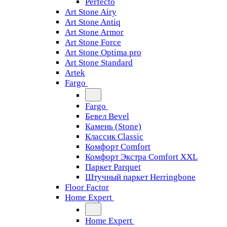
Perfecto
Art Stone Airy
Art Stone Antiq
Art Stone Armor
Art Stone Force
Art Stone Optima pro
Art Stone Standard
Artek
Fargo
Fargo
Бевел Bevel
Камень (Stone)
Классик Classic
Комфорт Comfort
Комфорт Экстра Comfort XXL
Паркет Parquet
Штучный паркет Herringbone
Floor Factor
Home Expert
Home Expert