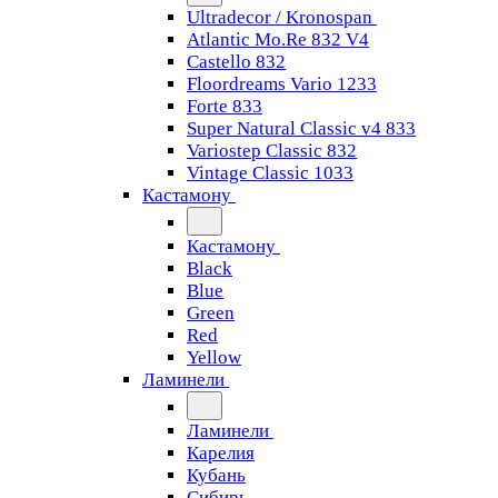
Ultradecor / Kronospan
Atlantic Mo.Re 832 V4
Castello 832
Floordreams Vario 1233
Forte 833
Super Natural Classic v4 833
Variostep Classic 832
Vintage Classic 1033
Кастамону
Кастамону
Black
Blue
Green
Red
Yellow
Ламинели
Ламинели
Карелия
Кубань
Сибирь