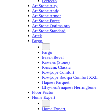
Perfecto
Art Stone Airy
Art Stone Antiq
Art Stone Armor
Art Stone Force
Art Stone Optima pro
Art Stone Standard
Artek
Fargo
Fargo
Бевел Bevel
Камень (Stone)
Классик Classic
Комфорт Comfort
Комфорт Экстра Comfort XXL
Паркет Parquet
Штучный паркет Herringbone
Floor Factor
Home Expert
Home Expert