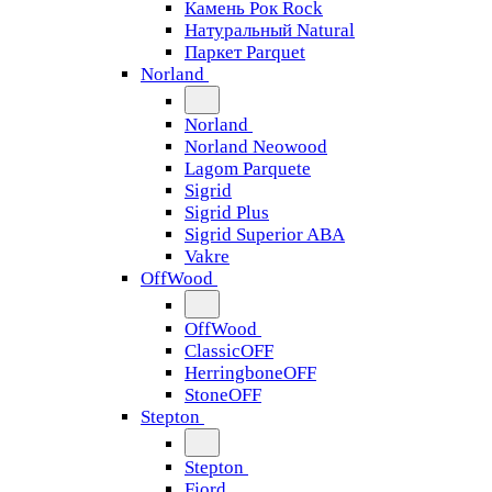
Камень Рок Rock
Натуральный Natural
Паркет Parquet
Norland
Norland
Norland Neowood
Lagom Parquete
Sigrid
Sigrid Plus
Sigrid Superior ABA
Vakre
OffWood
OffWood
ClassicOFF
HerringboneOFF
StoneOFF
Stepton
Stepton
Fjord