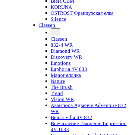
Biela CBM
KORUNA
OSTROST Французская елка
Silence
Classen
Classen
832-4 WR
Diamond WR
Discovery WR
Emotions
Euphoria 4V 833
Manor елочка
Nature
The Brush
Trend
Vision WR
Авантюра Адвенче Adventure 832
WR
Вилла Villa 4V 832
Впечатление Импрешн Impression
4V 1033