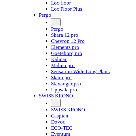
Loc floor
Loc Floor Plus
Pergo
Pergo
Skara 12 pro
Chevron 12 Pro
Elements pro
Goeteborg pro
Kalmar
Malmo pro
Sensation Wide Long Plank
Skara pro
Stavanger pro
Uppsala pro
SWISS KRONO
SWISS KRONO
Caspian
Dovod
ECO-TEC
Eventum