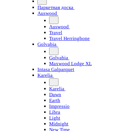
Паркетная доска
Auswood
Auswood
Travel
Travel Herringbone
Golvabia
Golvabia
Maxwood Lodge XL
Intasa Galparquet
Karelia
Karelia
Dawn
Earth
Impressio
Libra
Light
Midnight
New Time