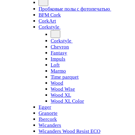
Пробковые полы с фотопечатью
BFM Cork
CorkArt
Corkstyle
Corkstyle
Chevron
Fantasy
Impuls
Loft
Marmo
Time parquet
Wood
Wood Wise
Wood XL
Wood XL Color
Egger
Granorte
Ibercork
Wicanders
Wicanders Wood Resist ECO