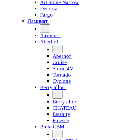
Art Stone Narrow
Decoria
Fargo
Ламинат
Ламинат
Aberhof
Aberhof
Cruise
Storm 4V
Tornado
Сyclone
Berry alloc
Berry alloc
CHATEAU
Eternity
Finesse
Biela CBM