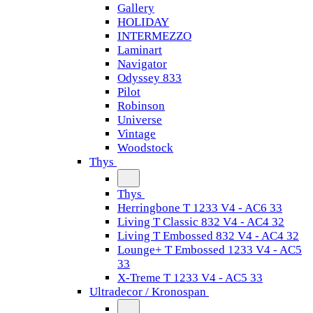
Gallery
HOLIDAY
INTERMEZZO
Laminart
Navigator
Odyssey 833
Pilot
Robinson
Universe
Vintage
Woodstock
Thys
Thys
Herringbone T 1233 V4 - AC6 33
Living T Classic 832 V4 - AC4 32
Living T Embossed 832 V4 - AC4 32
Lounge+ T Embossed 1233 V4 - AC5
33
X-Treme T 1233 V4 - AC5 33
Ultradecor / Kronospan