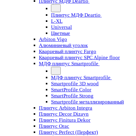
Плинтус МДФ Deartio
Плинтус МДФ Deartio
L-XL
Universal
Цветные
Arbiton Vigo
Алюминиевый уголок
Кварцевый плинтус Fargo
Кварцевый плинтус SPC Alpine floor
МДФ плинтус Smartprofile
МДФ плинтус Smartprofile
Smartprofile 3D wood
SmartProfile Color
SmartProfile Strong
Smartprofile металлизированный
Плинтус Arbiton Integra
Плинтус Decor Dizayn
Плинтус Finitura Dekor
Плинтус Orac
Плинтус Perfect (Перфект)