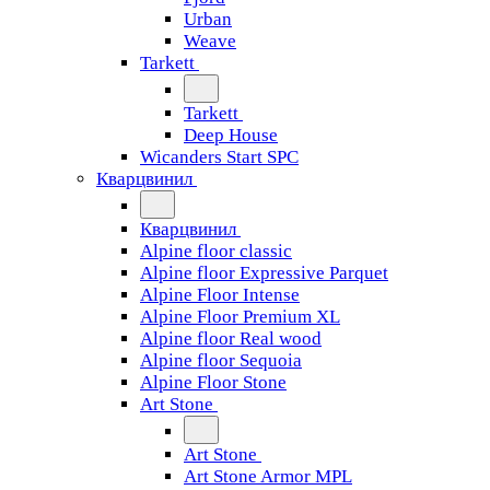
Urban
Weave
Tarkett
Tarkett
Deep House
Wicanders Start SPC
Кварцвинил
Кварцвинил
Alpine floor classic
Alpine floor Expressive Parquet
Alpine Floor Intense
Alpine Floor Premium XL
Alpine floor Real wood
Alpine floor Sequoia
Alpine Floor Stone
Art Stone
Art Stone
Art Stone Armor MPL