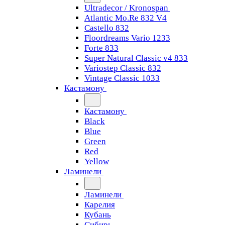
Ultradecor / Kronospan
Atlantic Mo.Re 832 V4
Castello 832
Floordreams Vario 1233
Forte 833
Super Natural Classic v4 833
Variostep Classic 832
Vintage Classic 1033
Кастамону
Кастамону
Black
Blue
Green
Red
Yellow
Ламинели
Ламинели
Карелия
Кубань
Сибирь