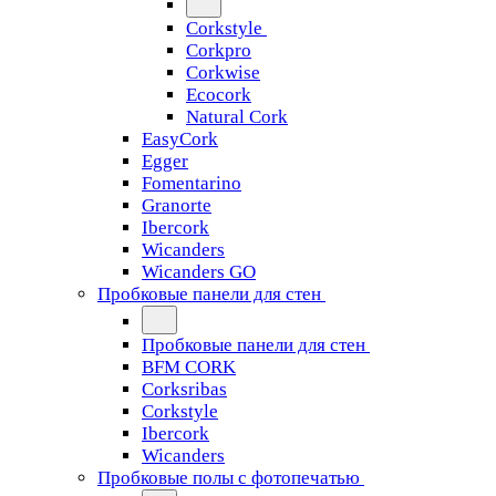
Corkstyle
Corkpro
Corkwise
Ecocork
Natural Cork
EasyCork
Egger
Fomentarino
Granorte
Ibercork
Wicanders
Wicanders GO
Пробковые панели для стен
Пробковые панели для стен
BFM CORK
Corksribas
Corkstyle
Ibercork
Wicanders
Пробковые полы с фотопечатью