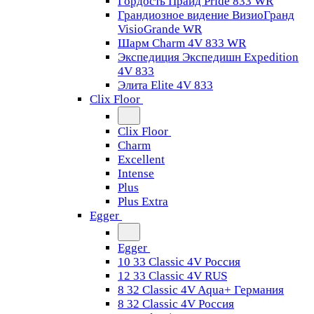
Гордость Прайд Pride 833 WR
Грандиозное видение ВизиоГранд
VisioGrande WR
Шарм Charm 4V 833 WR
Экспедиция Экспедишн Expedition
4V 833
Элита Elite 4V 833
Clix Floor
Clix Floor
Charm
Excellent
Intense
Plus
Plus Extra
Egger
Egger
10 33 Classic 4V Россия
12 33 Classic 4V RUS
8 32 Classic 4V Aqua+ Германия
8 32 Classic 4V Россия