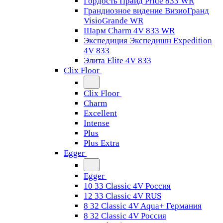
Гордость Прайд Pride 833 WR
Грандиозное видение ВизиоГранд
VisioGrande WR
Шарм Charm 4V 833 WR
Экспедиция Экспедишн Expedition
4V 833
Элита Elite 4V 833
Clix Floor
Clix Floor
Charm
Excellent
Intense
Plus
Plus Extra
Egger
Egger
10 33 Classic 4V Россия
12 33 Classic 4V RUS
8 32 Classic 4V Aqua+ Германия
8 32 Classic 4V Россия