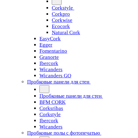
Corkstyle
Corkpro
Corkwise
Ecocork
Natural Cork
EasyCork
Egger
Fomentarino
Granorte
Ibercork
Wicanders
Wicanders GO
Пробковые панели для стен
Пробковые панели для стен
BFM CORK
Corksribas
Corkstyle
Ibercork
Wicanders
Пробковые полы с фотопечатью