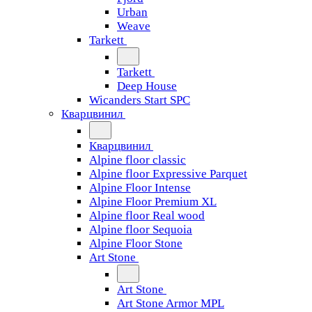
Urban
Weave
Tarkett
Tarkett
Deep House
Wicanders Start SPC
Кварцвинил
Кварцвинил
Alpine floor classic
Alpine floor Expressive Parquet
Alpine Floor Intense
Alpine Floor Premium XL
Alpine floor Real wood
Alpine floor Sequoia
Alpine Floor Stone
Art Stone
Art Stone
Art Stone Armor MPL