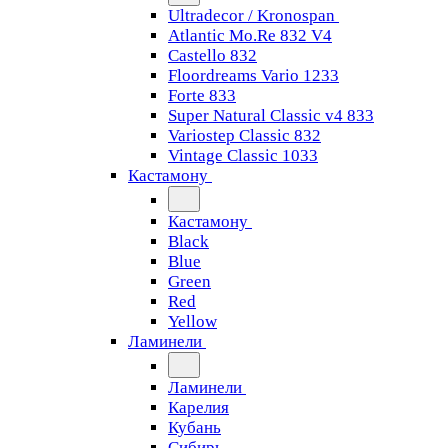
Ultradecor / Kronospan
Atlantic Mo.Re 832 V4
Castello 832
Floordreams Vario 1233
Forte 833
Super Natural Classic v4 833
Variostep Classic 832
Vintage Classic 1033
Кастамону
Кастамону
Black
Blue
Green
Red
Yellow
Ламинели
Ламинели
Карелия
Кубань
Сибирь