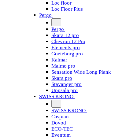
Loc floor
Loc Floor Plus
Pergo
Pergo
Skara 12 pro
Chevron 12 Pro
Elements pro
Goeteborg pro
Kalmar
Malmo pro
Sensation Wide Long Plank
Skara pro
Stavanger pro
Uppsala pro
SWISS KRONO
SWISS KRONO
Caspian
Dovod
ECO-TEC
Eventum