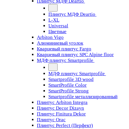
Плинтус МДФ Deartio
Плинтус МДФ Deartio
L-XL
Universal
Цветные
Arbiton Vigo
Алюминиевый уголок
Кварцевый плинтус Fargo
Кварцевый плинтус SPC Alpine floor
МДФ плинтус Smartprofile
МДФ плинтус Smartprofile
Smartprofile 3D wood
SmartProfile Color
SmartProfile Strong
Smartprofile металлизированный
Плинтус Arbiton Integra
Плинтус Decor Dizayn
Плинтус Finitura Dekor
Плинтус Orac
Плинтус Perfect (Перфект)