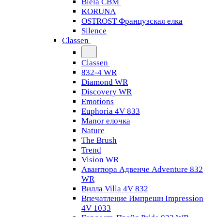
Biela CBM
KORUNA
OSTROST Французская елка
Silence
Classen
Classen
832-4 WR
Diamond WR
Discovery WR
Emotions
Euphoria 4V 833
Manor елочка
Nature
The Brush
Trend
Vision WR
Авантюра Адвенче Adventure 832
WR
Вилла Villa 4V 832
Впечатление Импрешн Impression
4V 1033