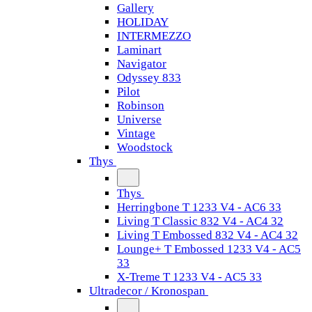
Gallery
HOLIDAY
INTERMEZZO
Laminart
Navigator
Odyssey 833
Pilot
Robinson
Universe
Vintage
Woodstock
Thys
Thys
Herringbone T 1233 V4 - AC6 33
Living T Classic 832 V4 - AC4 32
Living T Embossed 832 V4 - AC4 32
Lounge+ T Embossed 1233 V4 - AC5
33
X-Treme T 1233 V4 - AC5 33
Ultradecor / Kronospan