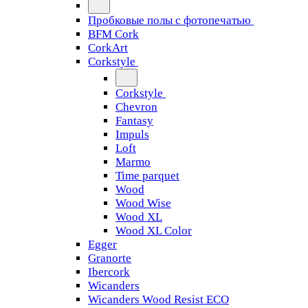
Пробковые полы с фотопечатью
BFM Cork
CorkArt
Corkstyle
Corkstyle
Chevron
Fantasy
Impuls
Loft
Marmo
Time parquet
Wood
Wood Wise
Wood XL
Wood XL Color
Egger
Granorte
Ibercork
Wicanders
Wicanders Wood Resist ECO