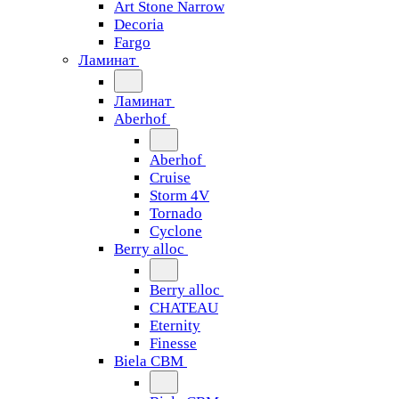
Art Stone Narrow
Decoria
Fargo
Ламинат
Ламинат
Aberhof
Aberhof
Cruise
Storm 4V
Tornado
Сyclone
Berry alloc
Berry alloc
CHATEAU
Eternity
Finesse
Biela CBM