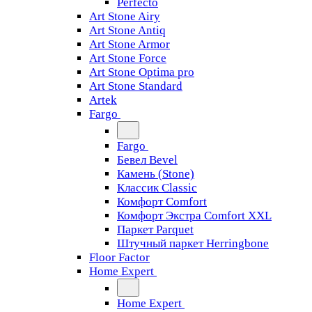
Perfecto
Art Stone Airy
Art Stone Antiq
Art Stone Armor
Art Stone Force
Art Stone Optima pro
Art Stone Standard
Artek
Fargo
Fargo
Бевел Bevel
Камень (Stone)
Классик Classic
Комфорт Comfort
Комфорт Экстра Comfort XXL
Паркет Parquet
Штучный паркет Herringbone
Floor Factor
Home Expert
Home Expert