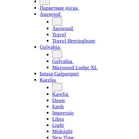
Паркетная доска
Auswood
Auswood
Travel
Travel Herringbone
Golvabia
Golvabia
Maxwood Lodge XL
Intasa Galparquet
Karelia
Karelia
Dawn
Earth
Impressio
Libra
Light
Midnight
New Time