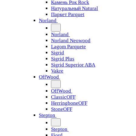
Камень Рок Rock
Натуральный Natural
Паркет Parquet
Norland
Norland
Norland Neowood
Lagom Parquete
Sigrid
Sigrid Plus
Sigrid Superior ABA
Vakre
OffWood
OffWood
ClassicOFF
HerringboneOFF
StoneOFF
Stepton
Stepton
Fjord