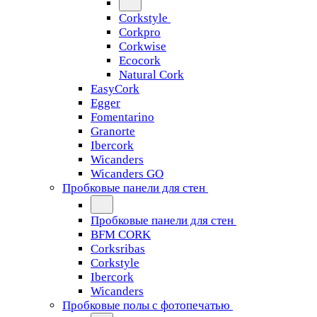
Corkstyle
Corkpro
Corkwise
Ecocork
Natural Cork
EasyCork
Egger
Fomentarino
Granorte
Ibercork
Wicanders
Wicanders GO
Пробковые панели для стен
Пробковые панели для стен
BFM CORK
Corksribas
Corkstyle
Ibercork
Wicanders
Пробковые полы с фотопечатью