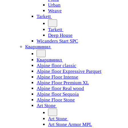
Urban
Weave
Tarkett
Tarkett
Deep House
Wicanders Start SPC
Кварцвинил
Кварцвинил
Alpine floor classic
Alpine floor Expressive Parquet
Alpine Floor Intense
Alpine Floor Premium XL
Alpine floor Real wood
Alpine floor Sequoia
Alpine Floor Stone
Art Stone
Art Stone
Art Stone Armor MPL