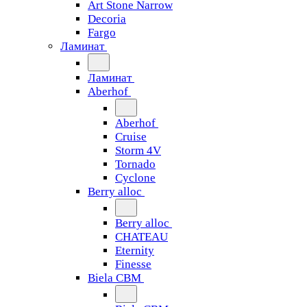
Art Stone Narrow
Decoria
Fargo
Ламинат
Ламинат
Aberhof
Aberhof
Cruise
Storm 4V
Tornado
Сyclone
Berry alloc
Berry alloc
CHATEAU
Eternity
Finesse
Biela CBM