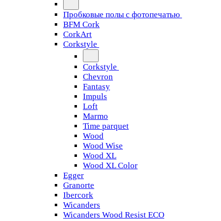
Пробковые полы с фотопечатью
BFM Cork
CorkArt
Corkstyle
Corkstyle
Chevron
Fantasy
Impuls
Loft
Marmo
Time parquet
Wood
Wood Wise
Wood XL
Wood XL Color
Egger
Granorte
Ibercork
Wicanders
Wicanders Wood Resist ECO