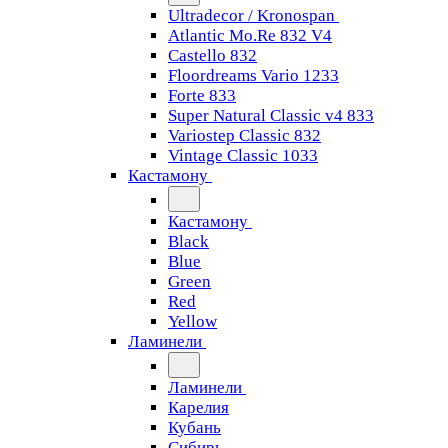
Ultradecor / Kronospan
Atlantic Mo.Re 832 V4
Castello 832
Floordreams Vario 1233
Forte 833
Super Natural Classic v4 833
Variostep Classic 832
Vintage Classic 1033
Кастамону
Кастамону
Black
Blue
Green
Red
Yellow
Ламинели
Ламинели
Карелия
Кубань
Сибирь