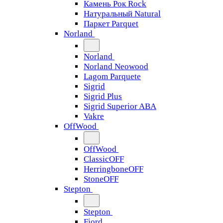
Камень Рок Rock
Натуральный Natural
Паркет Parquet
Norland
Norland
Norland Neowood
Lagom Parquete
Sigrid
Sigrid Plus
Sigrid Superior ABA
Vakre
OffWood
OffWood
ClassicOFF
HerringboneOFF
StoneOFF
Stepton
Stepton
Fjord