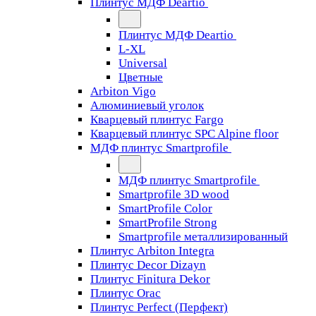
Плинтус МДФ Deartio
Плинтус МДФ Deartio
L-XL
Universal
Цветные
Arbiton Vigo
Алюминиевый уголок
Кварцевый плинтус Fargo
Кварцевый плинтус SPC Alpine floor
МДФ плинтус Smartprofile
МДФ плинтус Smartprofile
Smartprofile 3D wood
SmartProfile Color
SmartProfile Strong
Smartprofile металлизированный
Плинтус Arbiton Integra
Плинтус Decor Dizayn
Плинтус Finitura Dekor
Плинтус Orac
Плинтус Perfect (Перфект)