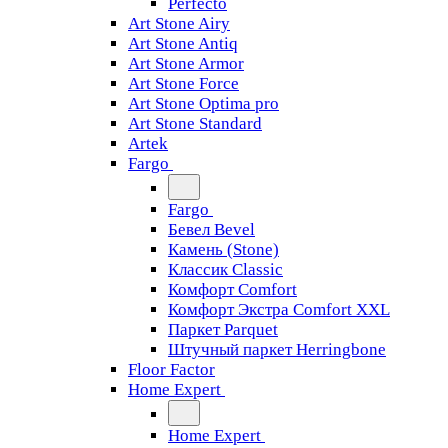
Perfecto
Art Stone Airy
Art Stone Antiq
Art Stone Armor
Art Stone Force
Art Stone Optima pro
Art Stone Standard
Artek
Fargo
Fargo
Бевел Bevel
Камень (Stone)
Классик Classic
Комфорт Comfort
Комфорт Экстра Comfort XXL
Паркет Parquet
Штучный паркет Herringbone
Floor Factor
Home Expert
Home Expert