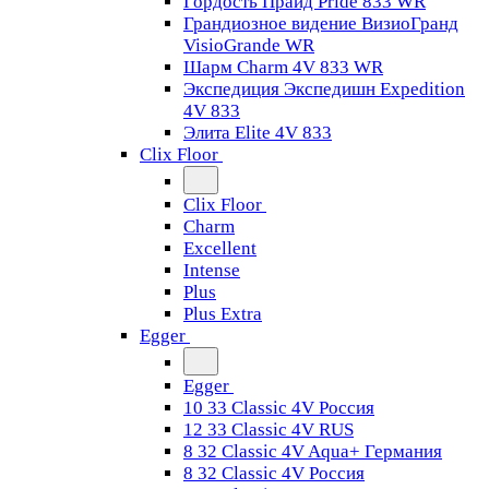
Гордость Прайд Pride 833 WR
Грандиозное видение ВизиоГранд
VisioGrande WR
Шарм Charm 4V 833 WR
Экспедиция Экспедишн Expedition
4V 833
Элита Elite 4V 833
Clix Floor
Clix Floor
Charm
Excellent
Intense
Plus
Plus Extra
Egger
Egger
10 33 Classic 4V Россия
12 33 Classic 4V RUS
8 32 Classic 4V Aqua+ Германия
8 32 Classic 4V Россия