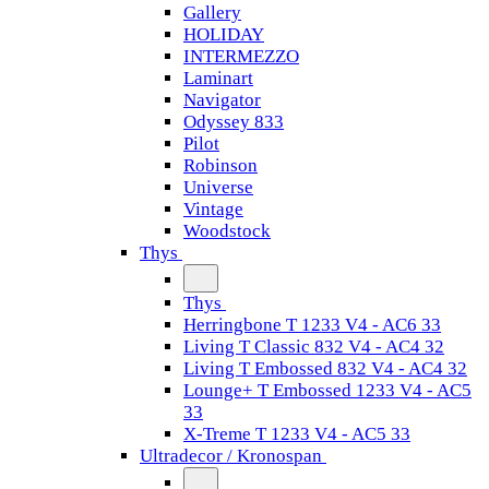
Gallery
HOLIDAY
INTERMEZZO
Laminart
Navigator
Odyssey 833
Pilot
Robinson
Universe
Vintage
Woodstock
Thys
Thys
Herringbone T 1233 V4 - AC6 33
Living T Classic 832 V4 - AC4 32
Living T Embossed 832 V4 - AC4 32
Lounge+ T Embossed 1233 V4 - AC5
33
X-Treme T 1233 V4 - AC5 33
Ultradecor / Kronospan