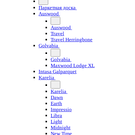
Паркетная доска
Auswood
Auswood
Travel
Travel Herringbone
Golvabia
Golvabia
Maxwood Lodge XL
Intasa Galparquet
Karelia
Karelia
Dawn
Earth
Impressio
Libra
Light
Midnight
New Time