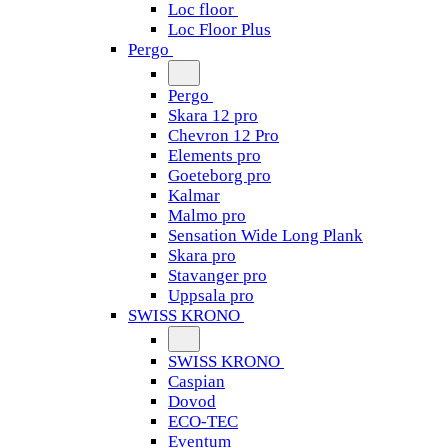
Loc floor
Loc Floor Plus
Pergo
Pergo
Skara 12 pro
Chevron 12 Pro
Elements pro
Goeteborg pro
Kalmar
Malmo pro
Sensation Wide Long Plank
Skara pro
Stavanger pro
Uppsala pro
SWISS KRONO
SWISS KRONO
Caspian
Dovod
ECO-TEC
Eventum