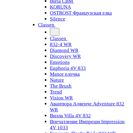
Biela CBM
KORUNA
OSTROST Французская елка
Silence
Classen
Classen
832-4 WR
Diamond WR
Discovery WR
Emotions
Euphoria 4V 833
Manor елочка
Nature
The Brush
Trend
Vision WR
Авантюра Адвенче Adventure 832
WR
Вилла Villa 4V 832
Впечатление Импрешн Impression
4V 1033