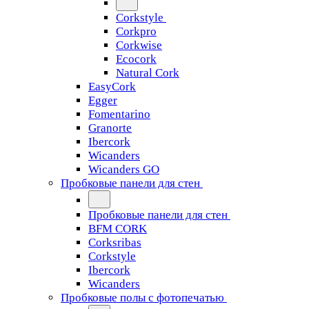
Corkstyle
Corkpro
Corkwise
Ecocork
Natural Cork
EasyCork
Egger
Fomentarino
Granorte
Ibercork
Wicanders
Wicanders GO
Пробковые панели для стен
Пробковые панели для стен
BFM CORK
Corksribas
Corkstyle
Ibercork
Wicanders
Пробковые полы с фотопечатью