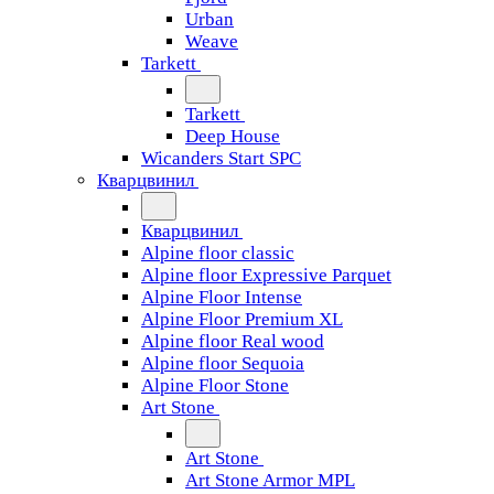
Urban
Weave
Tarkett
Tarkett
Deep House
Wicanders Start SPC
Кварцвинил
Кварцвинил
Alpine floor classic
Alpine floor Expressive Parquet
Alpine Floor Intense
Alpine Floor Premium XL
Alpine floor Real wood
Alpine floor Sequoia
Alpine Floor Stone
Art Stone
Art Stone
Art Stone Armor MPL