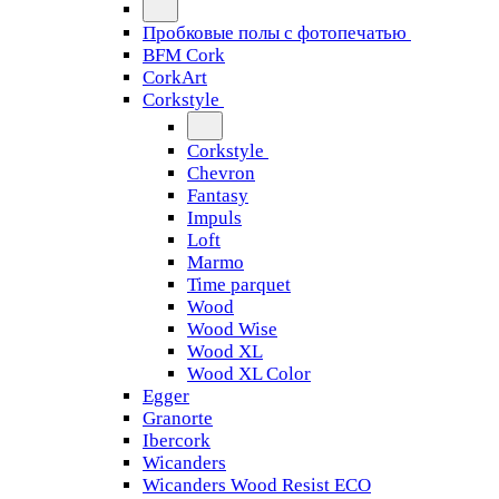
Пробковые полы с фотопечатью
BFM Cork
CorkArt
Corkstyle
Corkstyle
Chevron
Fantasy
Impuls
Loft
Marmo
Time parquet
Wood
Wood Wise
Wood XL
Wood XL Color
Egger
Granorte
Ibercork
Wicanders
Wicanders Wood Resist ECO