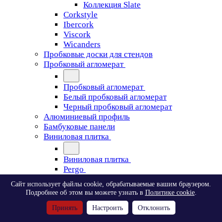
Коллекция Slate
Corkstyle
Ibercork
Viscork
Wicanders
Пробковые доски для стендов
Пробковый агломерат
Пробковый агломерат
Белый пробковый агломерат
Черный пробковый агломерат
Алюминиевый профиль
Бамбуковые панели
Виниловая плитка
Виниловая плитка
Pergo
Сайт использует файлы cookie, обрабатываемые вашим браузером.
Pergo
Подробнее об этом вы можете узнать в
Политике cookie
.
Classic Plank Optimum Glue
Принять
Настроить
Отклонить
Modern Plank Optimum Glue
Tile Optimum Glue