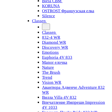
Biela CBM
KORUNA
OSTROST Французская елка
Silence
Classen
Classen
832-4 WR
Diamond WR
Discovery WR
Emotions
Euphoria 4V 833
Manor елочка
Nature
The Brush
Trend
Vision WR
Авантюра Адвенче Adventure 832
WR
Вилла Villa 4V 832
Впечатление Импрешн Impression
4V 1033