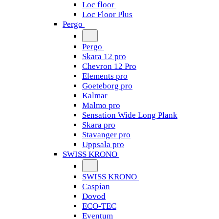
Loc floor
Loc Floor Plus
Pergo
Pergo
Skara 12 pro
Chevron 12 Pro
Elements pro
Goeteborg pro
Kalmar
Malmo pro
Sensation Wide Long Plank
Skara pro
Stavanger pro
Uppsala pro
SWISS KRONO
SWISS KRONO
Caspian
Dovod
ECO-TEC
Eventum