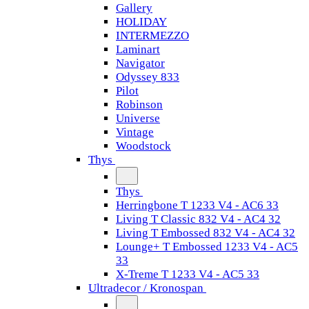
Gallery
HOLIDAY
INTERMEZZO
Laminart
Navigator
Odyssey 833
Pilot
Robinson
Universe
Vintage
Woodstock
Thys
Thys
Herringbone T 1233 V4 - AC6 33
Living T Classic 832 V4 - AC4 32
Living T Embossed 832 V4 - AC4 32
Lounge+ T Embossed 1233 V4 - AC5
33
X-Treme T 1233 V4 - AC5 33
Ultradecor / Kronospan