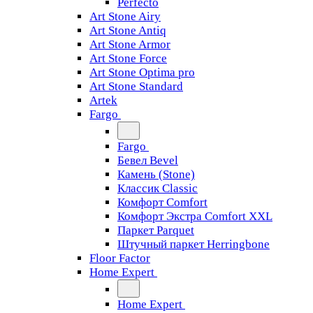
Perfecto
Art Stone Airy
Art Stone Antiq
Art Stone Armor
Art Stone Force
Art Stone Optima pro
Art Stone Standard
Artek
Fargo
Fargo
Бевел Bevel
Камень (Stone)
Классик Classic
Комфорт Comfort
Комфорт Экстра Comfort XXL
Паркет Parquet
Штучный паркет Herringbone
Floor Factor
Home Expert
Home Expert