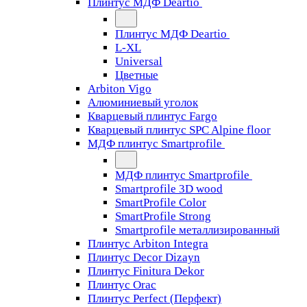
Плинтус МДФ Deartio
Плинтус МДФ Deartio
L-XL
Universal
Цветные
Arbiton Vigo
Алюминиевый уголок
Кварцевый плинтус Fargo
Кварцевый плинтус SPC Alpine floor
МДФ плинтус Smartprofile
МДФ плинтус Smartprofile
Smartprofile 3D wood
SmartProfile Color
SmartProfile Strong
Smartprofile металлизированный
Плинтус Arbiton Integra
Плинтус Decor Dizayn
Плинтус Finitura Dekor
Плинтус Orac
Плинтус Perfect (Перфект)