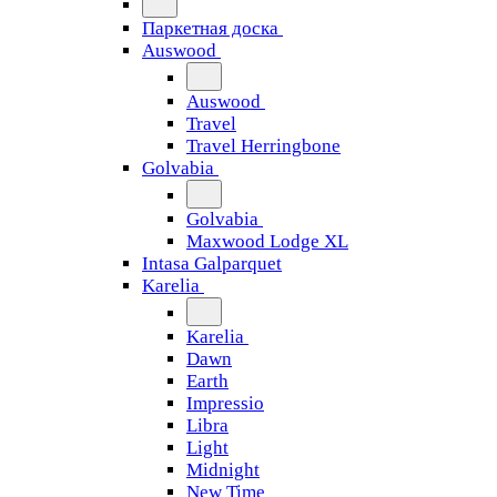
Паркетная доска
Auswood
Auswood
Travel
Travel Herringbone
Golvabia
Golvabia
Maxwood Lodge XL
Intasa Galparquet
Karelia
Karelia
Dawn
Earth
Impressio
Libra
Light
Midnight
New Time