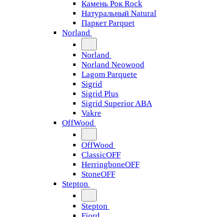
Камень Рок Rock
Натуральный Natural
Паркет Parquet
Norland
Norland
Norland Neowood
Lagom Parquete
Sigrid
Sigrid Plus
Sigrid Superior ABA
Vakre
OffWood
OffWood
ClassicOFF
HerringboneOFF
StoneOFF
Stepton
Stepton
Fjord