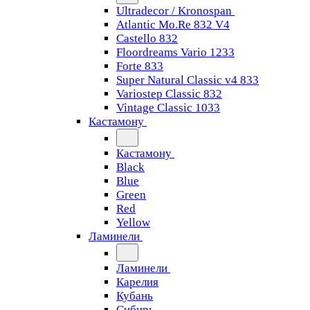
Ultradecor / Kronospan
Atlantic Mo.Re 832 V4
Castello 832
Floordreams Vario 1233
Forte 833
Super Natural Classic v4 833
Variostep Classic 832
Vintage Classic 1033
Кастамону
Кастамону
Black
Blue
Green
Red
Yellow
Ламинели
Ламинели
Карелия
Кубань
Сибирь