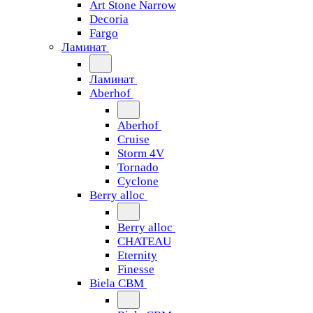
Art Stone Narrow
Decoria
Fargo
Ламинат
Ламинат
Aberhof
Aberhof
Cruise
Storm 4V
Tornado
Сyclone
Berry alloc
Berry alloc
CHATEAU
Eternity
Finesse
Biela CBM