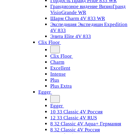
Гордость Прайд Pride 833 WR
Грандиозное видение ВизиоГранд
VisioGrande WR
Шарм Charm 4V 833 WR
Экспедиция Экспедишн Expedition
4V 833
Элита Elite 4V 833
Clix Floor
Clix Floor
Charm
Excellent
Intense
Plus
Plus Extra
Egger
Egger
10 33 Classic 4V Россия
12 33 Classic 4V RUS
8 32 Classic 4V Aqua+ Германия
8 32 Classic 4V Россия