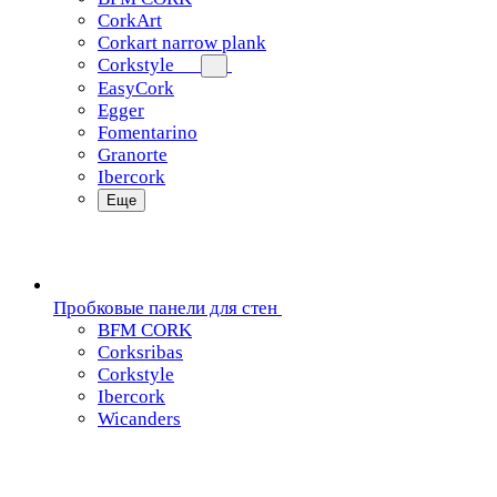
CorkArt
Corkart narrow plank
Corkstyle
EasyCork
Egger
Fomentarino
Granorte
Ibercork
Еще
Пробковые панели для стен
BFM CORK
Corksribas
Corkstyle
Ibercork
Wicanders