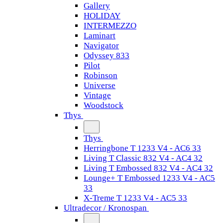
Gallery
HOLIDAY
INTERMEZZO
Laminart
Navigator
Odyssey 833
Pilot
Robinson
Universe
Vintage
Woodstock
Thys
Thys
Herringbone T 1233 V4 - AC6 33
Living T Classic 832 V4 - AC4 32
Living T Embossed 832 V4 - AC4 32
Lounge+ T Embossed 1233 V4 - AC5
33
X-Treme T 1233 V4 - AC5 33
Ultradecor / Kronospan