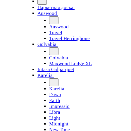
Паркетная доска
Auswood
Auswood
Travel
Travel Herringbone
Golvabia
Golvabia
Maxwood Lodge XL
Intasa Galparquet
Karelia
Karelia
Dawn
Earth
Impressio
Libra
Light
Midnight
New Time