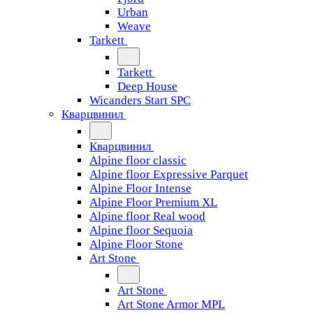
Urban
Weave
Tarkett
Tarkett
Deep House
Wicanders Start SPC
Кварцвинил
Кварцвинил
Alpine floor classic
Alpine floor Expressive Parquet
Alpine Floor Intense
Alpine Floor Premium XL
Alpine floor Real wood
Alpine floor Sequoia
Alpine Floor Stone
Art Stone
Art Stone
Art Stone Armor MPL