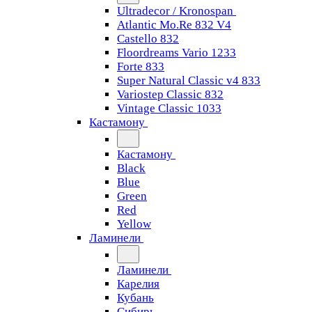
Ultradecor / Kronospan
Atlantic Mo.Re 832 V4
Castello 832
Floordreams Vario 1233
Forte 833
Super Natural Classic v4 833
Variostep Classic 832
Vintage Classic 1033
Кастамону
Кастамону
Black
Blue
Green
Red
Yellow
Ламинели
Ламинели
Карелия
Кубань
Сибирь