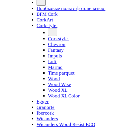
Пробковые полы с фотопечатью
BFM Cork
CorkArt
Corkstyle
Corkstyle
Chevron
Fantasy
Impuls
Loft
Marmo
Time parquet
Wood
Wood Wise
Wood XL
Wood XL Color
Egger
Granorte
Ibercork
Wicanders
Wicanders Wood Resist ECO