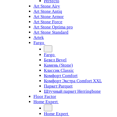
Perfecto
Art Stone Airy
Art Stone Antiq
Art Stone Armor
Art Stone Force
Art Stone Optima pro
Art Stone Standard
Artek
Fargo
Fargo
Бевел Bevel
Камень (Stone)
Классик Classic
Комфорт Comfort
Комфорт Экстра Comfort XXL
Паркет Parquet
Штучный паркет Herringbone
Floor Factor
Home Expert
Home Expert