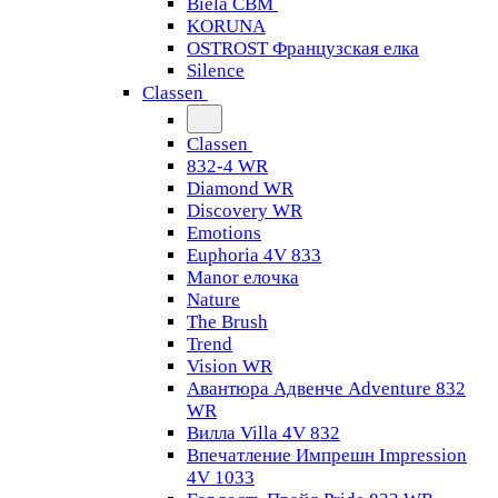
Biela CBM
KORUNA
OSTROST Французская елка
Silence
Classen
Classen
832-4 WR
Diamond WR
Discovery WR
Emotions
Euphoria 4V 833
Manor елочка
Nature
The Brush
Trend
Vision WR
Авантюра Адвенче Adventure 832
WR
Вилла Villa 4V 832
Впечатление Импрешн Impression
4V 1033