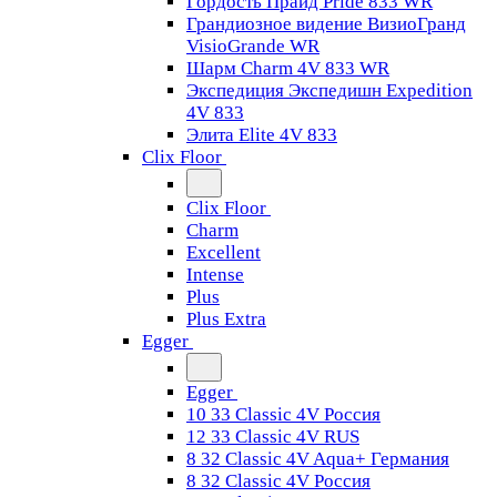
Гордость Прайд Pride 833 WR
Грандиозное видение ВизиоГранд
VisioGrande WR
Шарм Charm 4V 833 WR
Экспедиция Экспедишн Expedition
4V 833
Элита Elite 4V 833
Clix Floor
Clix Floor
Charm
Excellent
Intense
Plus
Plus Extra
Egger
Egger
10 33 Classic 4V Россия
12 33 Classic 4V RUS
8 32 Classic 4V Aqua+ Германия
8 32 Classic 4V Россия