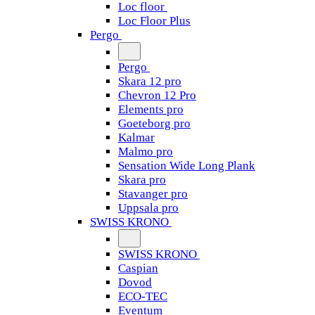
Loc floor
Loc Floor Plus
Pergo
Pergo
Skara 12 pro
Chevron 12 Pro
Elements pro
Goeteborg pro
Kalmar
Malmo pro
Sensation Wide Long Plank
Skara pro
Stavanger pro
Uppsala pro
SWISS KRONO
SWISS KRONO
Caspian
Dovod
ECO-TEC
Eventum