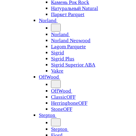
Камень Рок Rock
Натуральный Natural
Паркет Parquet
Norland
Norland
Norland Neowood
Lagom Parquete
Sigrid
Sigrid Plus
Sigrid Superior ABA
Vakre
OffWood
OffWood
ClassicOFF
HerringboneOFF
StoneOFF
Stepton
Stepton
Fjord