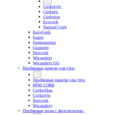
Corkstyle
Corkpro
Corkwise
Ecocork
Natural Cork
EasyCork
Egger
Fomentarino
Granorte
Ibercork
Wicanders
Wicanders GO
Пробковые панели для стен
Пробковые панели для стен
BFM CORK
Corksribas
Corkstyle
Ibercork
Wicanders
Пробковые полы с фотопечатью