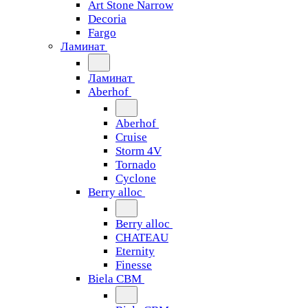
Art Stone Narrow
Decoria
Fargo
Ламинат
Ламинат
Aberhof
Aberhof
Cruise
Storm 4V
Tornado
Сyclone
Berry alloc
Berry alloc
CHATEAU
Eternity
Finesse
Biela CBM