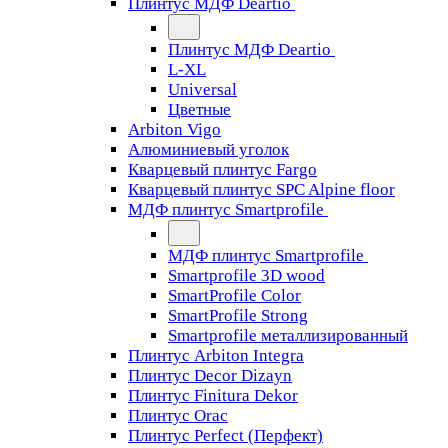
Плинтус МДФ Deartio
Плинтус МДФ Deartio
L-XL
Universal
Цветные
Arbiton Vigo
Алюминиевый уголок
Кварцевый плинтус Fargo
Кварцевый плинтус SPC Alpine floor
МДФ плинтус Smartprofile
МДФ плинтус Smartprofile
Smartprofile 3D wood
SmartProfile Color
SmartProfile Strong
Smartprofile металлизированный
Плинтус Arbiton Integra
Плинтус Decor Dizayn
Плинтус Finitura Dekor
Плинтус Orac
Плинтус Perfect (Перфект)