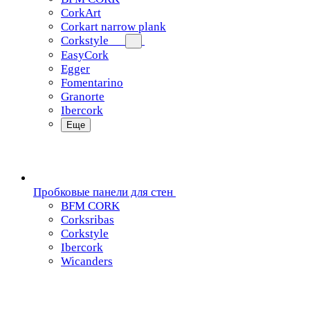
CorkArt
Corkart narrow plank
Corkstyle
EasyCork
Egger
Fomentarino
Granorte
Ibercork
Еще
Пробковые панели для стен
BFM CORK
Corksribas
Corkstyle
Ibercork
Wicanders