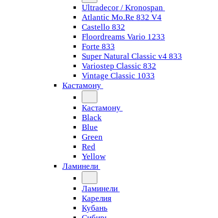
Ultradecor / Kronospan
Atlantic Mo.Re 832 V4
Castello 832
Floordreams Vario 1233
Forte 833
Super Natural Classic v4 833
Variostep Classic 832
Vintage Classic 1033
Кастамону
Кастамону
Black
Blue
Green
Red
Yellow
Ламинели
Ламинели
Карелия
Кубань
Сибирь