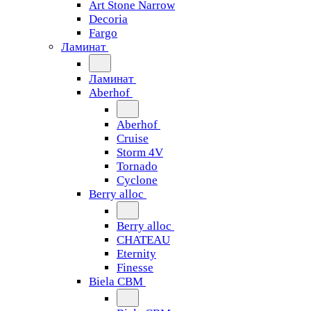
Art Stone Narrow
Decoria
Fargo
Ламинат
Ламинат
Aberhof
Aberhof
Cruise
Storm 4V
Tornado
Сyclone
Berry alloc
Berry alloc
CHATEAU
Eternity
Finesse
Biela CBM