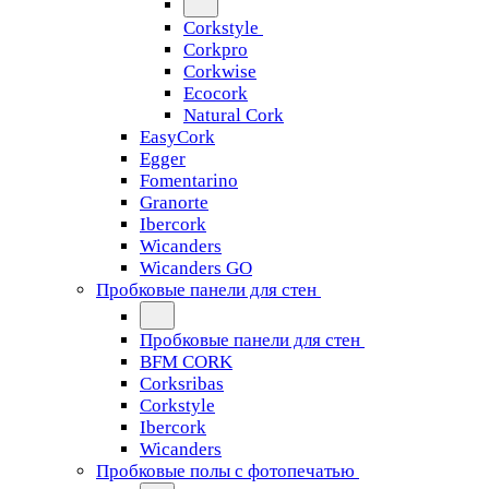
Corkstyle
Corkpro
Corkwise
Ecocork
Natural Cork
EasyCork
Egger
Fomentarino
Granorte
Ibercork
Wicanders
Wicanders GO
Пробковые панели для стен
Пробковые панели для стен
BFM CORK
Corksribas
Corkstyle
Ibercork
Wicanders
Пробковые полы с фотопечатью