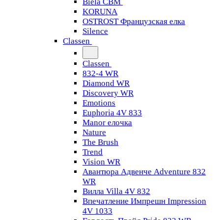
Biela CBM
KORUNA
OSTROST Французская елка
Silence
Classen
Classen
832-4 WR
Diamond WR
Discovery WR
Emotions
Euphoria 4V 833
Manor елочка
Nature
The Brush
Trend
Vision WR
Авантюра Адвенче Adventure 832
WR
Вилла Villa 4V 832
Впечатление Импрешн Impression
4V 1033