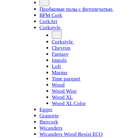
Пробковые полы с фотопечатью
BFM Cork
CorkArt
Corkstyle
Corkstyle
Chevron
Fantasy
Impuls
Loft
Marmo
Time parquet
Wood
Wood Wise
Wood XL
Wood XL Color
Egger
Granorte
Ibercork
Wicanders
Wicanders Wood Resist ECO