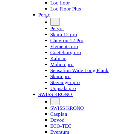
Loc floor
Loc Floor Plus
Pergo
Pergo
Skara 12 pro
Chevron 12 Pro
Elements pro
Goeteborg pro
Kalmar
Malmo pro
Sensation Wide Long Plank
Skara pro
Stavanger pro
Uppsala pro
SWISS KRONO
SWISS KRONO
Caspian
Dovod
ECO-TEC
Eventum