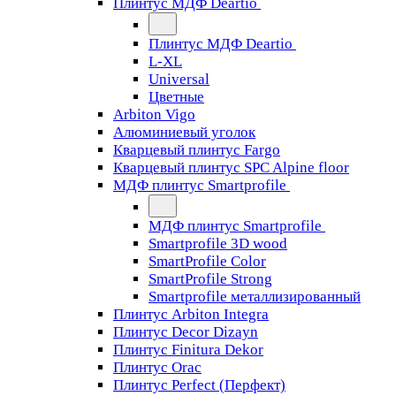
Плинтус МДФ Deartio
Плинтус МДФ Deartio
L-XL
Universal
Цветные
Arbiton Vigo
Алюминиевый уголок
Кварцевый плинтус Fargo
Кварцевый плинтус SPC Alpine floor
МДФ плинтус Smartprofile
МДФ плинтус Smartprofile
Smartprofile 3D wood
SmartProfile Color
SmartProfile Strong
Smartprofile металлизированный
Плинтус Arbiton Integra
Плинтус Decor Dizayn
Плинтус Finitura Dekor
Плинтус Orac
Плинтус Perfect (Перфект)