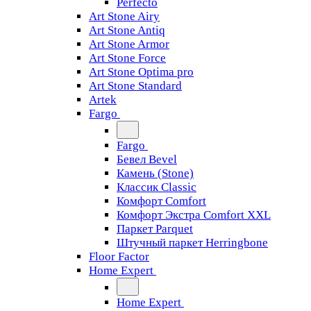
Perfecto
Art Stone Airy
Art Stone Antiq
Art Stone Armor
Art Stone Force
Art Stone Optima pro
Art Stone Standard
Artek
Fargo
Fargo
Бевел Bevel
Камень (Stone)
Классик Classic
Комфорт Comfort
Комфорт Экстра Comfort XXL
Паркет Parquet
Штучный паркет Herringbone
Floor Factor
Home Expert
Home Expert