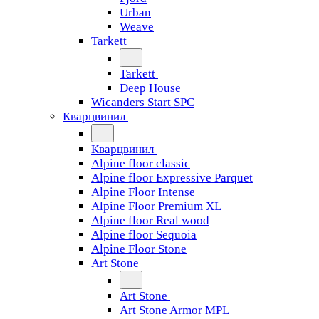
Urban
Weave
Tarkett
Tarkett
Deep House
Wicanders Start SPC
Кварцвинил
Кварцвинил
Alpine floor classic
Alpine floor Expressive Parquet
Alpine Floor Intense
Alpine Floor Premium XL
Alpine floor Real wood
Alpine floor Sequoia
Alpine Floor Stone
Art Stone
Art Stone
Art Stone Armor MPL