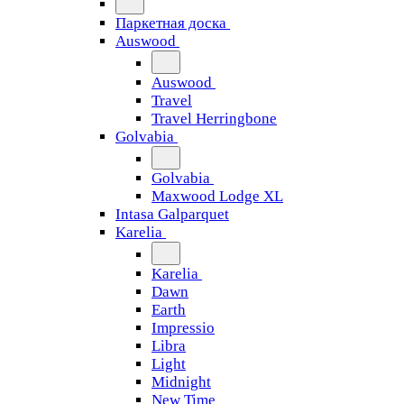
Паркетная доска
Auswood
Auswood
Travel
Travel Herringbone
Golvabia
Golvabia
Maxwood Lodge XL
Intasa Galparquet
Karelia
Karelia
Dawn
Earth
Impressio
Libra
Light
Midnight
New Time