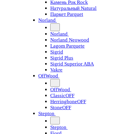
Камень Рок Rock
Натуральный Natural
Паркет Parquet
Norland
Norland
Norland Neowood
Lagom Parquete
Sigrid
Sigrid Plus
Sigrid Superior ABA
Vakre
OffWood
OffWood
ClassicOFF
HerringboneOFF
StoneOFF
Stepton
Stepton
Fjord