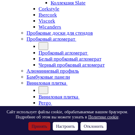
Коллекция Slate
Corkstyle
Ibercork
Viscork
Wicanders
Пробковые доски для стендов
Пробковый агломерат
Пробковый агломерат
Белый пробковый агломерат
Черный пробковый агломерат
Алюминиевый профиль
Бамбуковые панели
Виниловая плитка
Виниловая плитка
Pergo
Сайт использует файлы cookie, обрабатываемые вашим браузером.
Pergo
Подробнее об этом вы можете узнать в
Политике cookie
.
Classic Plank Optimum Glue
Принять
Настроить
Отклонить
Modern Plank Optimum Glue
Tile Optimum Glue