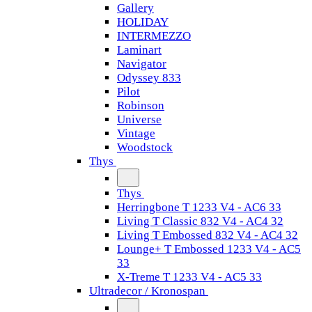
Gallery
HOLIDAY
INTERMEZZO
Laminart
Navigator
Odyssey 833
Pilot
Robinson
Universe
Vintage
Woodstock
Thys
Thys
Herringbone T 1233 V4 - AC6 33
Living T Classic 832 V4 - AC4 32
Living T Embossed 832 V4 - AC4 32
Lounge+ T Embossed 1233 V4 - AC5
33
X-Treme T 1233 V4 - AC5 33
Ultradecor / Kronospan