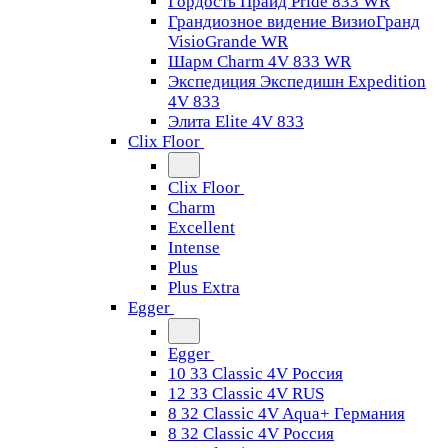
Гордость Прайд Pride 833 WR
Грандиозное видение ВизиоГранд
VisioGrande WR
Шарм Charm 4V 833 WR
Экспедиция Экспедишн Expedition
4V 833
Элита Elite 4V 833
Clix Floor
Clix Floor
Charm
Excellent
Intense
Plus
Plus Extra
Egger
Egger
10 33 Classic 4V Россия
12 33 Classic 4V RUS
8 32 Classic 4V Aqua+ Германия
8 32 Classic 4V Россия