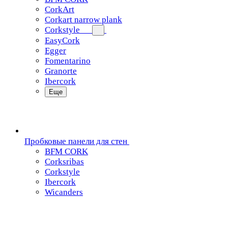
CorkArt
Corkart narrow plank
Corkstyle
EasyCork
Egger
Fomentarino
Granorte
Ibercork
Еще
Пробковые панели для стен
BFM CORK
Corksribas
Corkstyle
Ibercork
Wicanders