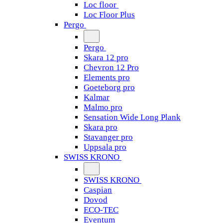
Loc floor
Loc Floor Plus
Pergo
Pergo
Skara 12 pro
Chevron 12 Pro
Elements pro
Goeteborg pro
Kalmar
Malmo pro
Sensation Wide Long Plank
Skara pro
Stavanger pro
Uppsala pro
SWISS KRONO
SWISS KRONO
Caspian
Dovod
ECO-TEC
Eventum