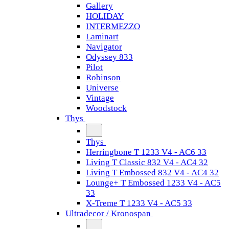
Gallery
HOLIDAY
INTERMEZZO
Laminart
Navigator
Odyssey 833
Pilot
Robinson
Universe
Vintage
Woodstock
Thys
Thys
Herringbone T 1233 V4 - AC6 33
Living T Classic 832 V4 - AC4 32
Living T Embossed 832 V4 - AC4 32
Lounge+ T Embossed 1233 V4 - AC5
33
X-Treme T 1233 V4 - AC5 33
Ultradecor / Kronospan