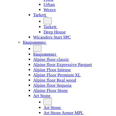
Urban
Weave
Tarkett
Tarkett
Deep House
Wicanders Start SPC
Кварцвинил
Кварцвинил
Alpine floor classic
Alpine floor Expressive Parquet
Alpine Floor Intense
Alpine Floor Premium XL
Alpine floor Real wood
Alpine floor Sequoia
Alpine Floor Stone
Art Stone
Art Stone
Art Stone Armor MPL