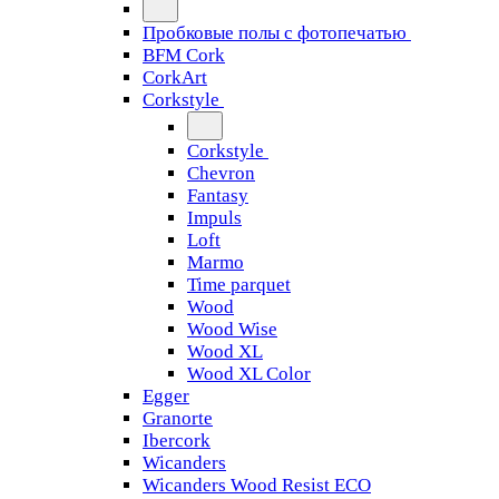
Пробковые полы с фотопечатью
BFM Cork
CorkArt
Corkstyle
Corkstyle
Chevron
Fantasy
Impuls
Loft
Marmo
Time parquet
Wood
Wood Wise
Wood XL
Wood XL Color
Egger
Granorte
Ibercork
Wicanders
Wicanders Wood Resist ECO