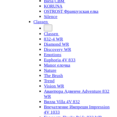
Biela CBM
KORUNA
OSTROST Французская елка
Silence
Classen
Classen
832-4 WR
Diamond WR
Discovery WR
Emotions
Euphoria 4V 833
Manor елочка
Nature
The Brush
Trend
Vision WR
Авантюра Адвенче Adventure 832
WR
Вилла Villa 4V 832
Впечатление Импрешн Impression
4V 1033