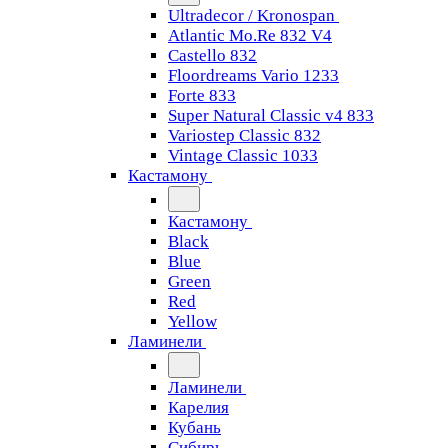
Ultradecor / Kronospan
Atlantic Mo.Re 832 V4
Castello 832
Floordreams Vario 1233
Forte 833
Super Natural Classic v4 833
Variostep Classic 832
Vintage Classic 1033
Кастамону
Кастамону
Black
Blue
Green
Red
Yellow
Ламинели
Ламинели
Карелия
Кубань
Сибирь