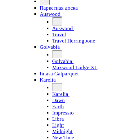
Паркетная доска
Auswood
Auswood
Travel
Travel Herringbone
Golvabia
Golvabia
Maxwood Lodge XL
Intasa Galparquet
Karelia
Karelia
Dawn
Earth
Impressio
Libra
Light
Midnight
New Time