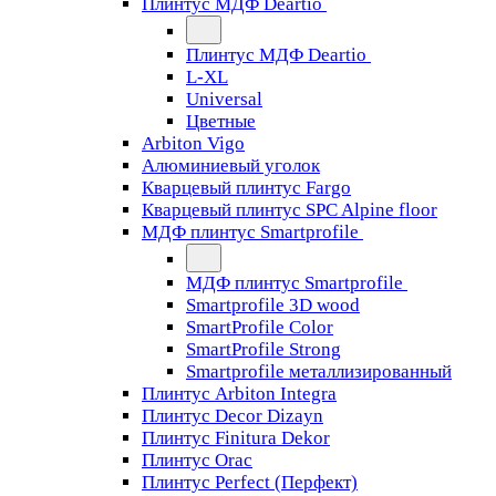
Плинтус МДФ Deartio
Плинтус МДФ Deartio
L-XL
Universal
Цветные
Arbiton Vigo
Алюминиевый уголок
Кварцевый плинтус Fargo
Кварцевый плинтус SPC Alpine floor
МДФ плинтус Smartprofile
МДФ плинтус Smartprofile
Smartprofile 3D wood
SmartProfile Color
SmartProfile Strong
Smartprofile металлизированный
Плинтус Arbiton Integra
Плинтус Decor Dizayn
Плинтус Finitura Dekor
Плинтус Orac
Плинтус Perfect (Перфект)