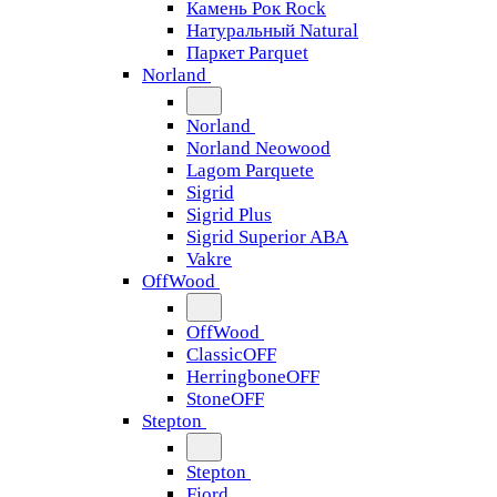
Камень Рок Rock
Натуральный Natural
Паркет Parquet
Norland
Norland
Norland Neowood
Lagom Parquete
Sigrid
Sigrid Plus
Sigrid Superior ABA
Vakre
OffWood
OffWood
ClassicOFF
HerringboneOFF
StoneOFF
Stepton
Stepton
Fjord