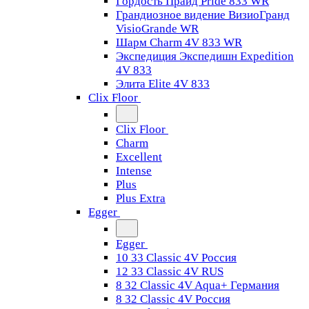
Гордость Прайд Pride 833 WR
Грандиозное видение ВизиоГранд
VisioGrande WR
Шарм Charm 4V 833 WR
Экспедиция Экспедишн Expedition
4V 833
Элита Elite 4V 833
Clix Floor
Clix Floor
Charm
Excellent
Intense
Plus
Plus Extra
Egger
Egger
10 33 Classic 4V Россия
12 33 Classic 4V RUS
8 32 Classic 4V Aqua+ Германия
8 32 Classic 4V Россия