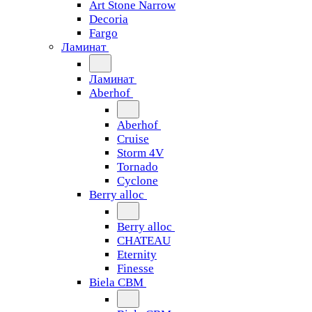
Art Stone Narrow
Decoria
Fargo
Ламинат
Ламинат
Aberhof
Aberhof
Cruise
Storm 4V
Tornado
Сyclone
Berry alloc
Berry alloc
CHATEAU
Eternity
Finesse
Biela CBM