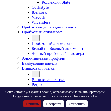
Коллекция Slate
Corkstyle
Ibercork
Viscork
Wicanders
Пробковые доски для стендов
Пробковый агломерат
Пробковый агломерат
Белый пробковый агломерат
Черный пробковый агломерат
Алюминиевый профиль
Бамбуковые панели
Виниловая плитка
Виниловая плитка
Pergo
Сайт использует файлы cookie, обрабатываемые вашим браузером.
Pergo
Подробнее об этом вы можете узнать в
Политике cookie
.
Classic Plank Optimum Glue
Принять
Настроить
Отклонить
Modern Plank Optimum Glue
Tile Optimum Glue