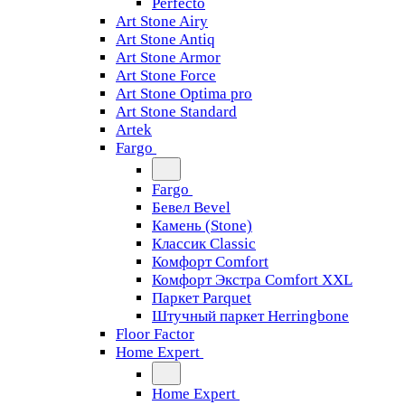
Perfecto
Art Stone Airy
Art Stone Antiq
Art Stone Armor
Art Stone Force
Art Stone Optima pro
Art Stone Standard
Artek
Fargo
Fargo
Бевел Bevel
Камень (Stone)
Классик Classic
Комфорт Comfort
Комфорт Экстра Comfort XXL
Паркет Parquet
Штучный паркет Herringbone
Floor Factor
Home Expert
Home Expert