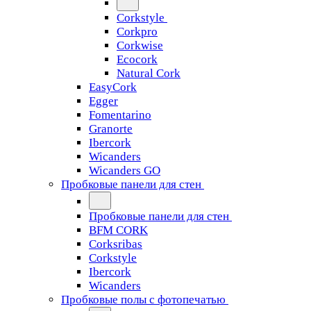
Corkstyle
Corkpro
Corkwise
Ecocork
Natural Cork
EasyCork
Egger
Fomentarino
Granorte
Ibercork
Wicanders
Wicanders GO
Пробковые панели для стен
Пробковые панели для стен
BFM CORK
Corksribas
Corkstyle
Ibercork
Wicanders
Пробковые полы с фотопечатью