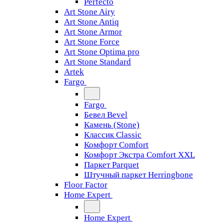
Perfecto
Art Stone Airy
Art Stone Antiq
Art Stone Armor
Art Stone Force
Art Stone Optima pro
Art Stone Standard
Artek
Fargo
Fargo
Бевел Bevel
Камень (Stone)
Классик Classic
Комфорт Comfort
Комфорт Экстра Comfort XXL
Паркет Parquet
Штучный паркет Herringbone
Floor Factor
Home Expert
Home Expert