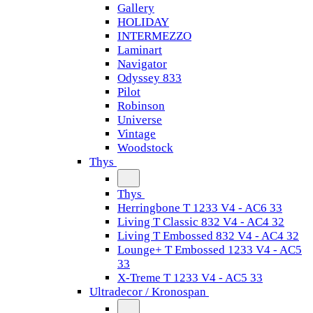
Gallery
HOLIDAY
INTERMEZZO
Laminart
Navigator
Odyssey 833
Pilot
Robinson
Universe
Vintage
Woodstock
Thys
Thys
Herringbone T 1233 V4 - AC6 33
Living T Classic 832 V4 - AC4 32
Living T Embossed 832 V4 - AC4 32
Lounge+ T Embossed 1233 V4 - AC5
33
X-Treme T 1233 V4 - AC5 33
Ultradecor / Kronospan