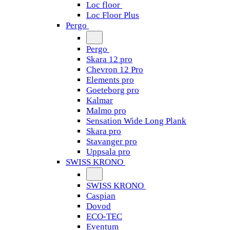
Loc floor
Loc Floor Plus
Pergo
Pergo
Skara 12 pro
Chevron 12 Pro
Elements pro
Goeteborg pro
Kalmar
Malmo pro
Sensation Wide Long Plank
Skara pro
Stavanger pro
Uppsala pro
SWISS KRONO
SWISS KRONO
Caspian
Dovod
ECO-TEC
Eventum