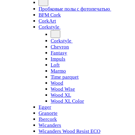
Пробковые полы с фотопечатью
BFM Cork
CorkArt
Corkstyle
Corkstyle
Chevron
Fantasy
Impuls
Loft
Marmo
Time parquet
Wood
Wood Wise
Wood XL
Wood XL Color
Egger
Granorte
Ibercork
Wicanders
Wicanders Wood Resist ECO