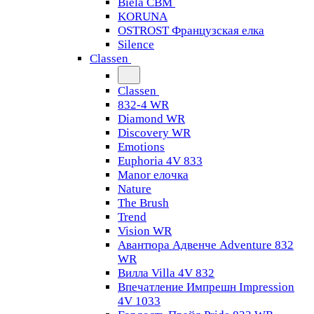
Biela CBM
KORUNA
OSTROST Французская елка
Silence
Classen
Classen
832-4 WR
Diamond WR
Discovery WR
Emotions
Euphoria 4V 833
Manor елочка
Nature
The Brush
Trend
Vision WR
Авантюра Адвенче Adventure 832
WR
Вилла Villa 4V 832
Впечатление Импрешн Impression
4V 1033