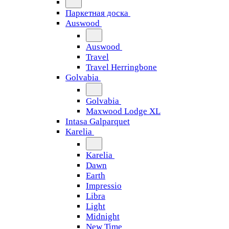
Паркетная доска
Auswood
Auswood
Travel
Travel Herringbone
Golvabia
Golvabia
Maxwood Lodge XL
Intasa Galparquet
Karelia
Karelia
Dawn
Earth
Impressio
Libra
Light
Midnight
New Time