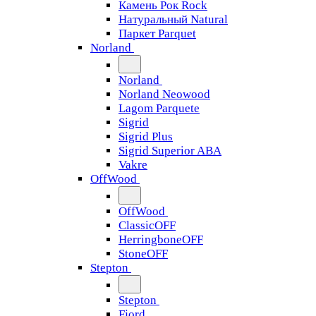
Камень Рок Rock
Натуральный Natural
Паркет Parquet
Norland
Norland
Norland Neowood
Lagom Parquete
Sigrid
Sigrid Plus
Sigrid Superior ABA
Vakre
OffWood
OffWood
ClassicOFF
HerringboneOFF
StoneOFF
Stepton
Stepton
Fjord