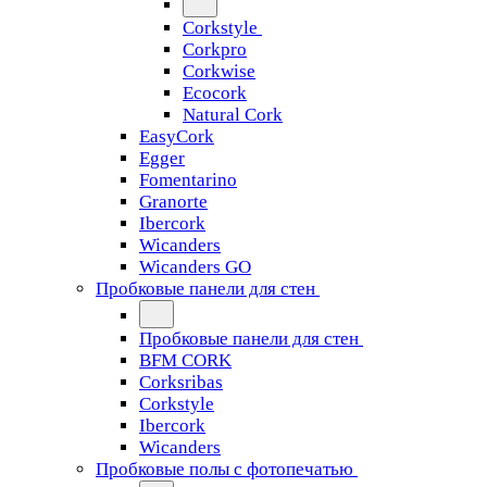
Corkstyle
Corkpro
Corkwise
Ecocork
Natural Cork
EasyCork
Egger
Fomentarino
Granorte
Ibercork
Wicanders
Wicanders GO
Пробковые панели для стен
Пробковые панели для стен
BFM CORK
Corksribas
Corkstyle
Ibercork
Wicanders
Пробковые полы с фотопечатью