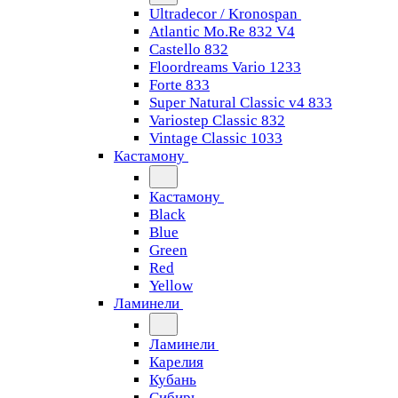
Ultradecor / Kronospan
Atlantic Mo.Re 832 V4
Castello 832
Floordreams Vario 1233
Forte 833
Super Natural Classic v4 833
Variostep Classic 832
Vintage Classic 1033
Кастамону
Кастамону
Black
Blue
Green
Red
Yellow
Ламинели
Ламинели
Карелия
Кубань
Сибирь