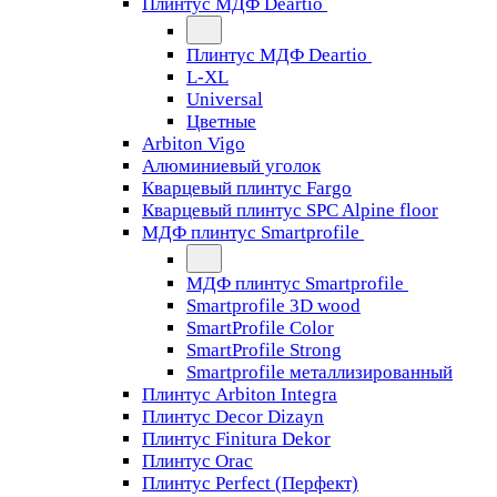
Плинтус МДФ Deartio
Плинтус МДФ Deartio
L-XL
Universal
Цветные
Arbiton Vigo
Алюминиевый уголок
Кварцевый плинтус Fargo
Кварцевый плинтус SPC Alpine floor
МДФ плинтус Smartprofile
МДФ плинтус Smartprofile
Smartprofile 3D wood
SmartProfile Color
SmartProfile Strong
Smartprofile металлизированный
Плинтус Arbiton Integra
Плинтус Decor Dizayn
Плинтус Finitura Dekor
Плинтус Orac
Плинтус Perfect (Перфект)