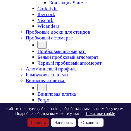
Коллекция Slate
Corkstyle
Ibercork
Viscork
Wicanders
Пробковые доски для стендов
Пробковый агломерат
Пробковый агломерат
Белый пробковый агломерат
Черный пробковый агломерат
Алюминиевый профиль
Бамбуковые панели
Виниловая плитка
Виниловая плитка
Pergo
Сайт использует файлы cookie, обрабатываемые вашим браузером.
Pergo
Подробнее об этом вы можете узнать в
Политике cookie
.
Classic Plank Optimum Glue
Принять
Настроить
Отклонить
Modern Plank Optimum Glue
Tile Optimum Glue