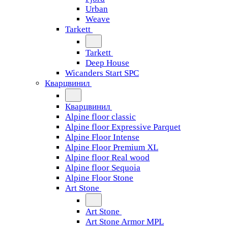
Urban
Weave
Tarkett
Tarkett
Deep House
Wicanders Start SPC
Кварцвинил
Кварцвинил
Alpine floor classic
Alpine floor Expressive Parquet
Alpine Floor Intense
Alpine Floor Premium XL
Alpine floor Real wood
Alpine floor Sequoia
Alpine Floor Stone
Art Stone
Art Stone
Art Stone Armor MPL