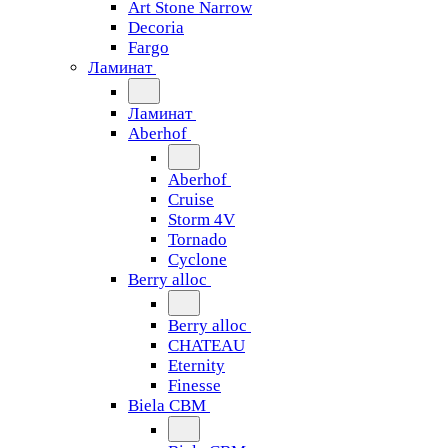
Art Stone Narrow
Decoria
Fargo
Ламинат
Ламинат
Aberhof
Aberhof
Cruise
Storm 4V
Tornado
Сyclone
Berry alloc
Berry alloc
CHATEAU
Eternity
Finesse
Biela CBM