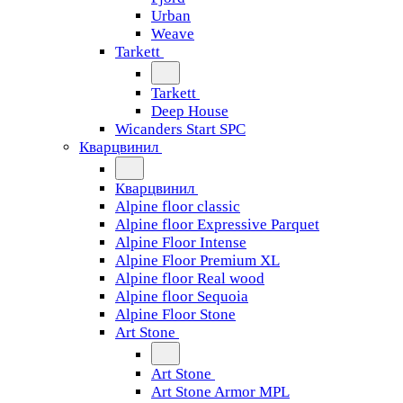
Urban
Weave
Tarkett
Tarkett
Deep House
Wicanders Start SPC
Кварцвинил
Кварцвинил
Alpine floor classic
Alpine floor Expressive Parquet
Alpine Floor Intense
Alpine Floor Premium XL
Alpine floor Real wood
Alpine floor Sequoia
Alpine Floor Stone
Art Stone
Art Stone
Art Stone Armor MPL