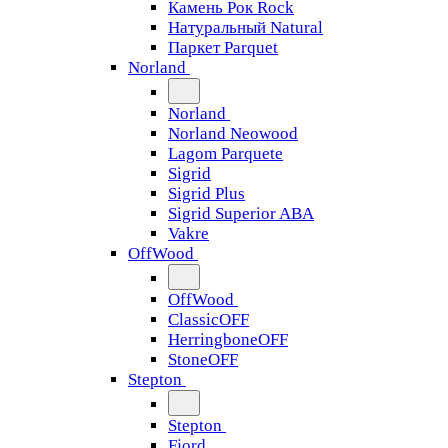
Камень Рок Rock
Натуральный Natural
Паркет Parquet
Norland
Norland
Norland Neowood
Lagom Parquete
Sigrid
Sigrid Plus
Sigrid Superior ABA
Vakre
OffWood
OffWood
ClassicOFF
HerringboneOFF
StoneOFF
Stepton
Stepton
Fjord