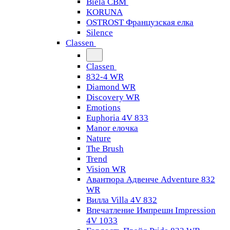
Biela CBM
KORUNA
OSTROST Французская елка
Silence
Classen
Classen
832-4 WR
Diamond WR
Discovery WR
Emotions
Euphoria 4V 833
Manor елочка
Nature
The Brush
Trend
Vision WR
Авантюра Адвенче Adventure 832
WR
Вилла Villa 4V 832
Впечатление Импрешн Impression
4V 1033