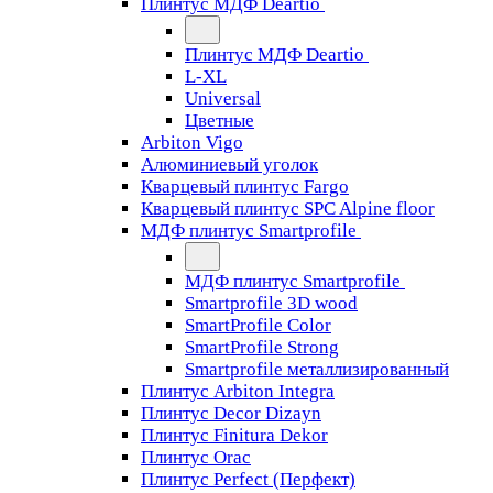
Плинтус МДФ Deartio
Плинтус МДФ Deartio
L-XL
Universal
Цветные
Arbiton Vigo
Алюминиевый уголок
Кварцевый плинтус Fargo
Кварцевый плинтус SPC Alpine floor
МДФ плинтус Smartprofile
МДФ плинтус Smartprofile
Smartprofile 3D wood
SmartProfile Color
SmartProfile Strong
Smartprofile металлизированный
Плинтус Arbiton Integra
Плинтус Decor Dizayn
Плинтус Finitura Dekor
Плинтус Orac
Плинтус Perfect (Перфект)