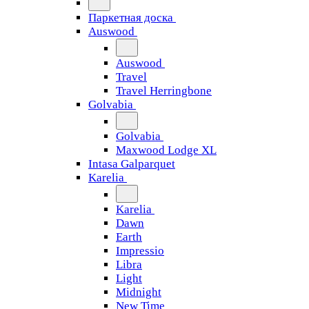
Паркетная доска
Auswood
Auswood
Travel
Travel Herringbone
Golvabia
Golvabia
Maxwood Lodge XL
Intasa Galparquet
Karelia
Karelia
Dawn
Earth
Impressio
Libra
Light
Midnight
New Time