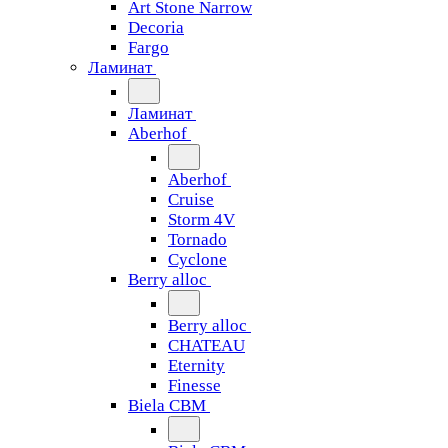
Art Stone Narrow
Decoria
Fargo
Ламинат
Ламинат
Aberhof
Aberhof
Cruise
Storm 4V
Tornado
Сyclone
Berry alloc
Berry alloc
CHATEAU
Eternity
Finesse
Biela CBM