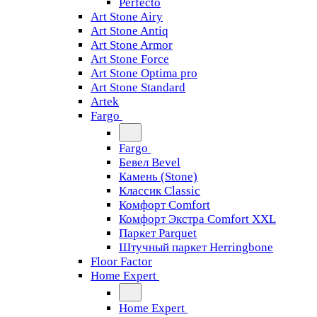
Perfecto
Art Stone Airy
Art Stone Antiq
Art Stone Armor
Art Stone Force
Art Stone Optima pro
Art Stone Standard
Artek
Fargo
Fargo
Бевел Bevel
Камень (Stone)
Классик Classic
Комфорт Comfort
Комфорт Экстра Comfort XXL
Паркет Parquet
Штучный паркет Herringbone
Floor Factor
Home Expert
Home Expert