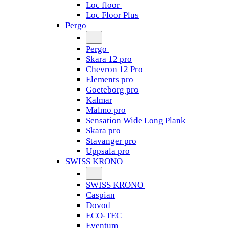
Loc floor
Loc Floor Plus
Pergo
Pergo
Skara 12 pro
Chevron 12 Pro
Elements pro
Goeteborg pro
Kalmar
Malmo pro
Sensation Wide Long Plank
Skara pro
Stavanger pro
Uppsala pro
SWISS KRONO
SWISS KRONO
Caspian
Dovod
ECO-TEC
Eventum