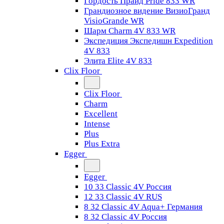
Гордость Прайд Pride 833 WR
Грандиозное видение ВизиоГранд
VisioGrande WR
Шарм Charm 4V 833 WR
Экспедиция Экспедишн Expedition
4V 833
Элита Elite 4V 833
Clix Floor
Clix Floor
Charm
Excellent
Intense
Plus
Plus Extra
Egger
Egger
10 33 Classic 4V Россия
12 33 Classic 4V RUS
8 32 Classic 4V Aqua+ Германия
8 32 Classic 4V Россия