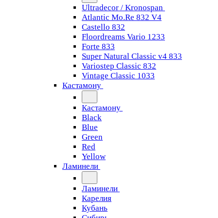
Ultradecor / Kronospan
Atlantic Mo.Re 832 V4
Castello 832
Floordreams Vario 1233
Forte 833
Super Natural Classic v4 833
Variostep Classic 832
Vintage Classic 1033
Кастамону
Кастамону
Black
Blue
Green
Red
Yellow
Ламинели
Ламинели
Карелия
Кубань
Сибирь