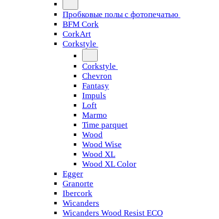
Пробковые полы с фотопечатью
BFM Cork
CorkArt
Corkstyle
Corkstyle
Chevron
Fantasy
Impuls
Loft
Marmo
Time parquet
Wood
Wood Wise
Wood XL
Wood XL Color
Egger
Granorte
Ibercork
Wicanders
Wicanders Wood Resist ECO