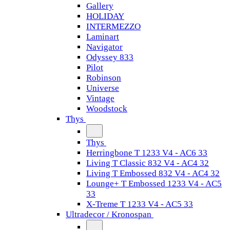
Gallery
HOLIDAY
INTERMEZZO
Laminart
Navigator
Odyssey 833
Pilot
Robinson
Universe
Vintage
Woodstock
Thys
Thys
Herringbone T 1233 V4 - AC6 33
Living T Classic 832 V4 - AC4 32
Living T Embossed 832 V4 - AC4 32
Lounge+ T Embossed 1233 V4 - AC5
33
X-Treme T 1233 V4 - AC5 33
Ultradecor / Kronospan