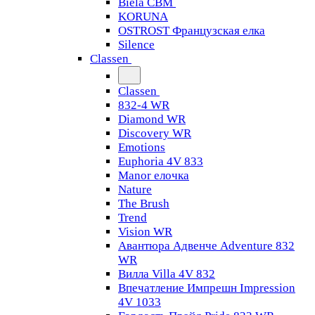
Biela CBM
KORUNA
OSTROST Французская елка
Silence
Classen
Classen
832-4 WR
Diamond WR
Discovery WR
Emotions
Euphoria 4V 833
Manor елочка
Nature
The Brush
Trend
Vision WR
Авантюра Адвенче Adventure 832
WR
Вилла Villa 4V 832
Впечатление Импрешн Impression
4V 1033