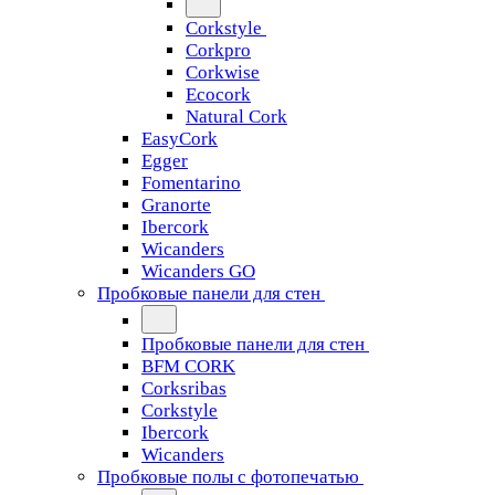
Corkstyle
Corkpro
Corkwise
Ecocork
Natural Cork
EasyCork
Egger
Fomentarino
Granorte
Ibercork
Wicanders
Wicanders GO
Пробковые панели для стен
Пробковые панели для стен
BFM CORK
Corksribas
Corkstyle
Ibercork
Wicanders
Пробковые полы с фотопечатью