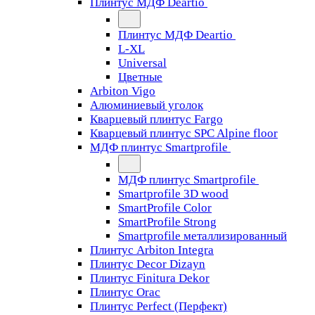
Плинтус МДФ Deartio
Плинтус МДФ Deartio
L-XL
Universal
Цветные
Arbiton Vigo
Алюминиевый уголок
Кварцевый плинтус Fargo
Кварцевый плинтус SPC Alpine floor
МДФ плинтус Smartprofile
МДФ плинтус Smartprofile
Smartprofile 3D wood
SmartProfile Color
SmartProfile Strong
Smartprofile металлизированный
Плинтус Arbiton Integra
Плинтус Decor Dizayn
Плинтус Finitura Dekor
Плинтус Orac
Плинтус Perfect (Перфект)