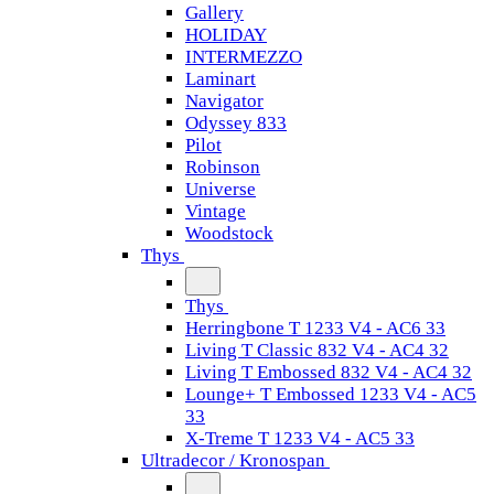
Gallery
HOLIDAY
INTERMEZZO
Laminart
Navigator
Odyssey 833
Pilot
Robinson
Universe
Vintage
Woodstock
Thys
Thys
Herringbone T 1233 V4 - AC6 33
Living T Classic 832 V4 - AC4 32
Living T Embossed 832 V4 - AC4 32
Lounge+ T Embossed 1233 V4 - AC5
33
X-Treme T 1233 V4 - AC5 33
Ultradecor / Kronospan