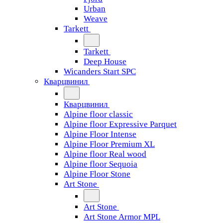
Urban
Weave
Tarkett
Tarkett
Deep House
Wicanders Start SPC
Кварцвинил
Кварцвинил
Alpine floor classic
Alpine floor Expressive Parquet
Alpine Floor Intense
Alpine Floor Premium XL
Alpine floor Real wood
Alpine floor Sequoia
Alpine Floor Stone
Art Stone
Art Stone
Art Stone Armor MPL