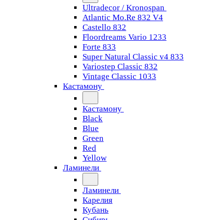
Ultradecor / Kronospan
Atlantic Mo.Re 832 V4
Castello 832
Floordreams Vario 1233
Forte 833
Super Natural Classic v4 833
Variostep Classic 832
Vintage Classic 1033
Кастамону
Кастамону
Black
Blue
Green
Red
Yellow
Ламинели
Ламинели
Карелия
Кубань
Сибирь