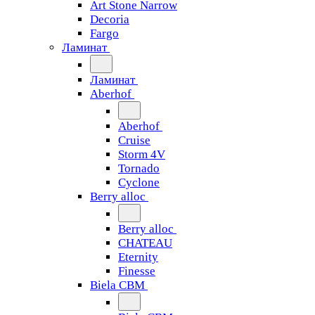
Art Stone Narrow
Decoria
Fargo
Ламинат
Ламинат
Aberhof
Aberhof
Cruise
Storm 4V
Tornado
Сyclone
Berry alloc
Berry alloc
CHATEAU
Eternity
Finesse
Biela CBM