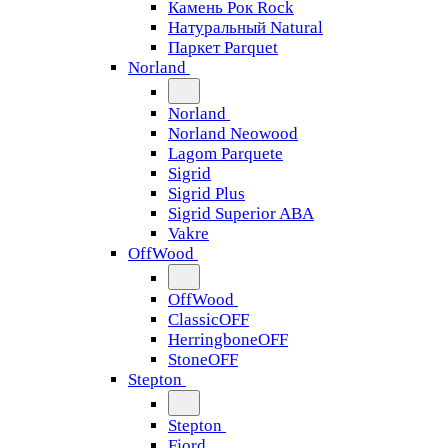
Камень Рок Rock
Натуральный Natural
Паркет Parquet
Norland
Norland
Norland Neowood
Lagom Parquete
Sigrid
Sigrid Plus
Sigrid Superior ABA
Vakre
OffWood
OffWood
ClassicOFF
HerringboneOFF
StoneOFF
Stepton
Stepton
Fjord