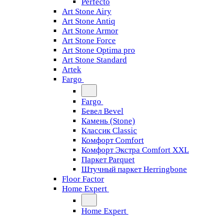
Perfecto
Art Stone Airy
Art Stone Antiq
Art Stone Armor
Art Stone Force
Art Stone Optima pro
Art Stone Standard
Artek
Fargo
Fargo
Бевел Bevel
Камень (Stone)
Классик Classic
Комфорт Comfort
Комфорт Экстра Comfort XXL
Паркет Parquet
Штучный паркет Herringbone
Floor Factor
Home Expert
Home Expert