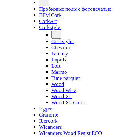
Пробковые полы с фотопечатью
BFM Cork
CorkArt
Corkstyle
Corkstyle
Chevron
Fantasy
Impuls
Loft
Marmo
Time parquet
Wood
Wood Wise
Wood XL
Wood XL Color
Egger
Granorte
Ibercork
Wicanders
Wicanders Wood Resist ECO