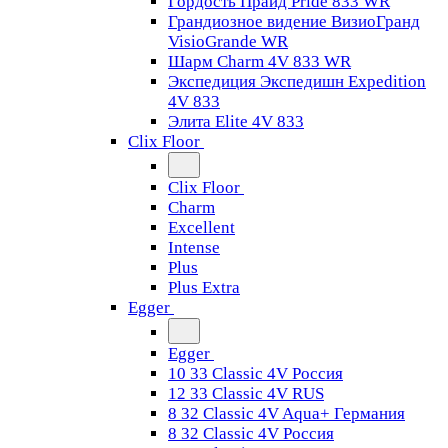
Гордость Прайд Pride 833 WR
Грандиозное видение ВизиоГранд
VisioGrande WR
Шарм Charm 4V 833 WR
Экспедиция Экспедишн Expedition
4V 833
Элита Elite 4V 833
Clix Floor
Clix Floor
Charm
Excellent
Intense
Plus
Plus Extra
Egger
Egger
10 33 Classic 4V Россия
12 33 Classic 4V RUS
8 32 Classic 4V Aqua+ Германия
8 32 Classic 4V Россия