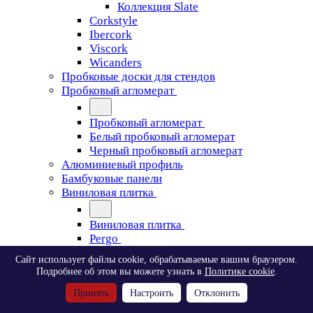
Коллекция Slate
Corkstyle
Ibercork
Viscork
Wicanders
Пробковые доски для стендов
Пробковый агломерат
Пробковый агломерат
Белый пробковый агломерат
Черный пробковый агломерат
Алюминиевый профиль
Бамбуковые панели
Виниловая плитка
Виниловая плитка
Pergo
Сайт использует файлы cookie, обрабатываемые вашим браузером.
Pergo
Подробнее об этом вы можете узнать в
Политике cookie
.
Classic Plank Optimum Glue
Принять
Настроить
Отклонить
Modern Plank Optimum Glue
Tile Optimum Glue