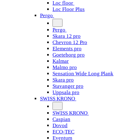
Loc floor
Loc Floor Plus
Pergo
Pergo
Skara 12 pro
Chevron 12 Pro
Elements pro
Goeteborg pro
Kalmar
Malmo pro
Sensation Wide Long Plank
Skara pro
Stavanger pro
Uppsala pro
SWISS KRONO
SWISS KRONO
Caspian
Dovod
ECO-TEC
Eventum