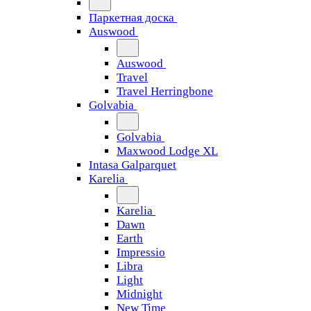
Паркетная доска
Auswood
Auswood
Travel
Travel Herringbone
Golvabia
Golvabia
Maxwood Lodge XL
Intasa Galparquet
Karelia
Karelia
Dawn
Earth
Impressio
Libra
Light
Midnight
New Time