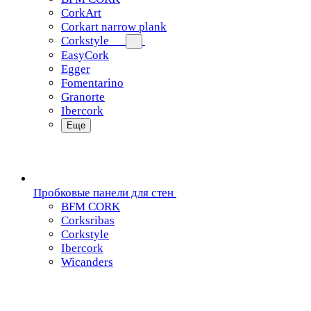
CorkArt
Corkart narrow plank
Corkstyle
EasyCork
Egger
Fomentarino
Granorte
Ibercork
Еще
Пробковые панели для стен
BFM CORK
Corksribas
Corkstyle
Ibercork
Wicanders