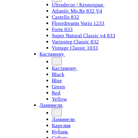
Ultradecor / Kronospan
Atlantic Mo.Re 832 V4
Castello 832
Floordreams Vario 1233
Forte 833
Super Natural Classic v4 833
Variostep Classic 832
Vintage Classic 1033
Кастамону
Кастамону
Black
Blue
Green
Red
Yellow
Ламинели
Ламинели
Карелия
Кубань
Сибирь