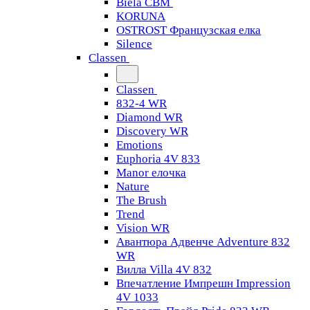
Biela CBM
KORUNA
OSTROST Французская елка
Silence
Classen
Classen
832-4 WR
Diamond WR
Discovery WR
Emotions
Euphoria 4V 833
Manor елочка
Nature
The Brush
Trend
Vision WR
Авантюра Адвенче Adventure 832
WR
Вилла Villa 4V 832
Впечатление Импрешн Impression
4V 1033