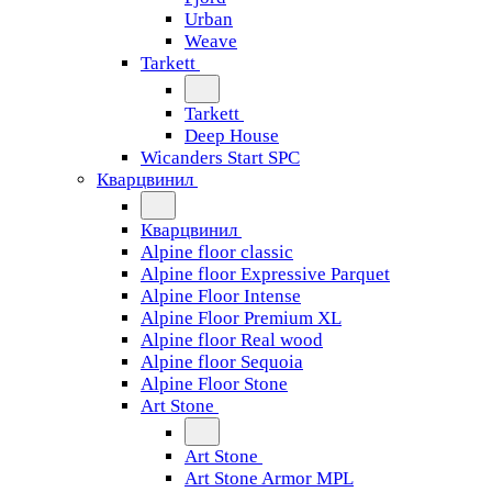
Urban
Weave
Tarkett
Tarkett
Deep House
Wicanders Start SPC
Кварцвинил
Кварцвинил
Alpine floor classic
Alpine floor Expressive Parquet
Alpine Floor Intense
Alpine Floor Premium XL
Alpine floor Real wood
Alpine floor Sequoia
Alpine Floor Stone
Art Stone
Art Stone
Art Stone Armor MPL