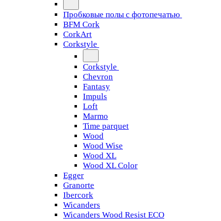
Пробковые полы с фотопечатью
BFM Cork
CorkArt
Corkstyle
Corkstyle
Chevron
Fantasy
Impuls
Loft
Marmo
Time parquet
Wood
Wood Wise
Wood XL
Wood XL Color
Egger
Granorte
Ibercork
Wicanders
Wicanders Wood Resist ECO