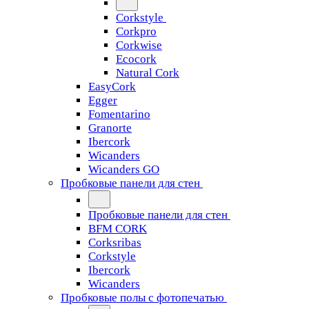
Corkstyle
Corkpro
Corkwise
Ecocork
Natural Cork
EasyCork
Egger
Fomentarino
Granorte
Ibercork
Wicanders
Wicanders GO
Пробковые панели для стен
Пробковые панели для стен
BFM CORK
Corksribas
Corkstyle
Ibercork
Wicanders
Пробковые полы с фотопечатью