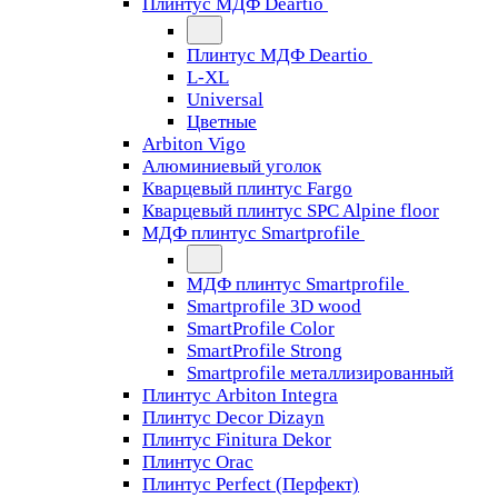
Плинтус МДФ Deartio
Плинтус МДФ Deartio
L-XL
Universal
Цветные
Arbiton Vigo
Алюминиевый уголок
Кварцевый плинтус Fargo
Кварцевый плинтус SPC Alpine floor
МДФ плинтус Smartprofile
МДФ плинтус Smartprofile
Smartprofile 3D wood
SmartProfile Color
SmartProfile Strong
Smartprofile металлизированный
Плинтус Arbiton Integra
Плинтус Decor Dizayn
Плинтус Finitura Dekor
Плинтус Orac
Плинтус Perfect (Перфект)