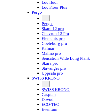
Loc floor
Loc Floor Plus
Pergo
Pergo
Skara 12 pro
Chevron 12 Pro
Elements pro
Goeteborg pro
Kalmar
Malmo pro
Sensation Wide Long Plank
Skara pro
Stavanger pro
Uppsala pro
SWISS KRONO
SWISS KRONO
Caspian
Dovod
ECO-TEC
Eventum