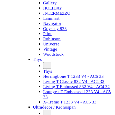
Gallery
HOLIDAY
INTERMEZZO
Laminart
Navigator
Odyssey 833
Pilot
Robinson
Universe
Vintage
Woodstock
Thys
Thys
Herringbone T 1233 V4 - AC6 33
Living T Classic 832 V4 - AC4 32
Living T Embossed 832 V4 - AC4 32
Lounge+ T Embossed 1233 V4 - AC5
33
X-Treme T 1233 V4 - AC5 33
Ultradecor / Kronospan