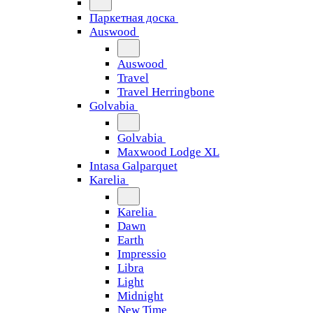
Паркетная доска
Auswood
Auswood
Travel
Travel Herringbone
Golvabia
Golvabia
Maxwood Lodge XL
Intasa Galparquet
Karelia
Karelia
Dawn
Earth
Impressio
Libra
Light
Midnight
New Time