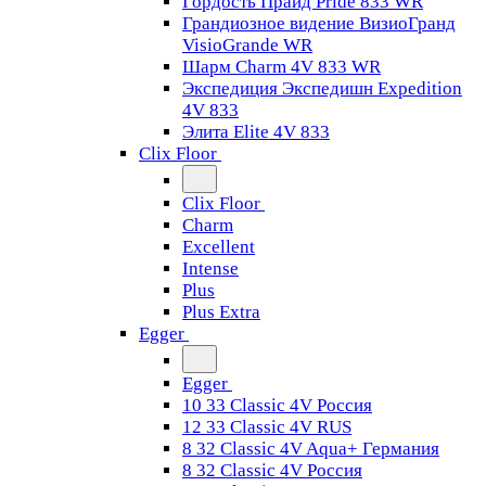
Гордость Прайд Pride 833 WR
Грандиозное видение ВизиоГранд
VisioGrande WR
Шарм Charm 4V 833 WR
Экспедиция Экспедишн Expedition
4V 833
Элита Elite 4V 833
Clix Floor
Clix Floor
Charm
Excellent
Intense
Plus
Plus Extra
Egger
Egger
10 33 Classic 4V Россия
12 33 Classic 4V RUS
8 32 Classic 4V Aqua+ Германия
8 32 Classic 4V Россия