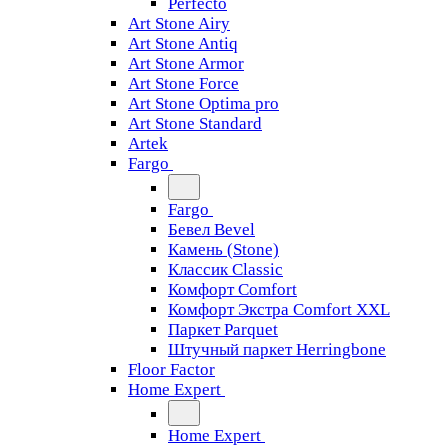
Perfecto
Art Stone Airy
Art Stone Antiq
Art Stone Armor
Art Stone Force
Art Stone Optima pro
Art Stone Standard
Artek
Fargo
Fargo
Бевел Bevel
Камень (Stone)
Классик Classic
Комфорт Comfort
Комфорт Экстра Comfort XXL
Паркет Parquet
Штучный паркет Herringbone
Floor Factor
Home Expert
Home Expert