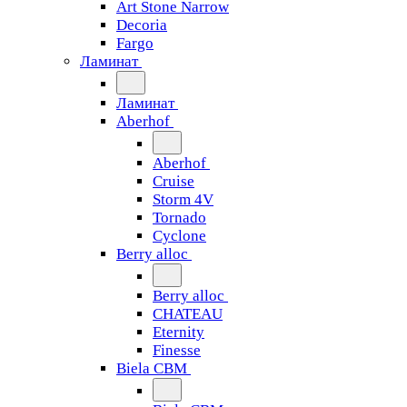
Art Stone Narrow
Decoria
Fargo
Ламинат
Ламинат
Aberhof
Aberhof
Cruise
Storm 4V
Tornado
Сyclone
Berry alloc
Berry alloc
CHATEAU
Eternity
Finesse
Biela CBM