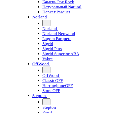
Камень Рок Rock
Натуральный Natural
Паркет Parquet
Norland
Norland
Norland Neowood
Lagom Parquete
Sigrid
Sigrid Plus
Sigrid Superior ABA
Vakre
OffWood
OffWood
ClassicOFF
HerringboneOFF
StoneOFF
Stepton
Stepton
Fjord