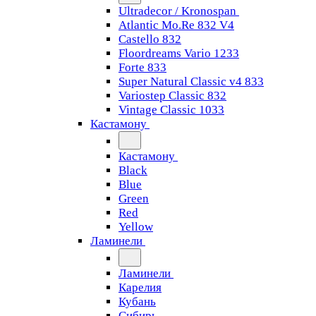
Ultradecor / Kronospan
Atlantic Mo.Re 832 V4
Castello 832
Floordreams Vario 1233
Forte 833
Super Natural Classic v4 833
Variostep Classic 832
Vintage Classic 1033
Кастамону
Кастамону
Black
Blue
Green
Red
Yellow
Ламинели
Ламинели
Карелия
Кубань
Сибирь