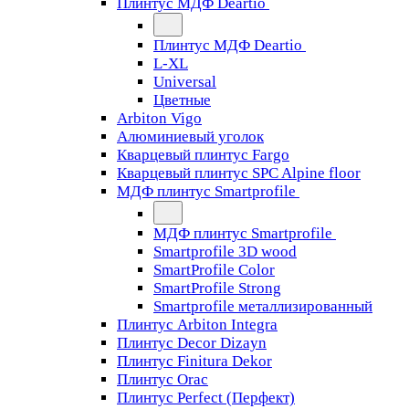
Плинтус МДФ Deartio
Плинтус МДФ Deartio
L-XL
Universal
Цветные
Arbiton Vigo
Алюминиевый уголок
Кварцевый плинтус Fargo
Кварцевый плинтус SPC Alpine floor
МДФ плинтус Smartprofile
МДФ плинтус Smartprofile
Smartprofile 3D wood
SmartProfile Color
SmartProfile Strong
Smartprofile металлизированный
Плинтус Arbiton Integra
Плинтус Decor Dizayn
Плинтус Finitura Dekor
Плинтус Orac
Плинтус Perfect (Перфект)