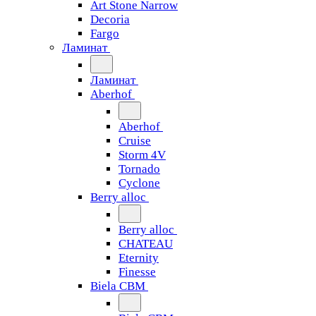
Art Stone Narrow
Decoria
Fargo
Ламинат
Ламинат
Aberhof
Aberhof
Cruise
Storm 4V
Tornado
Сyclone
Berry alloc
Berry alloc
CHATEAU
Eternity
Finesse
Biela CBM