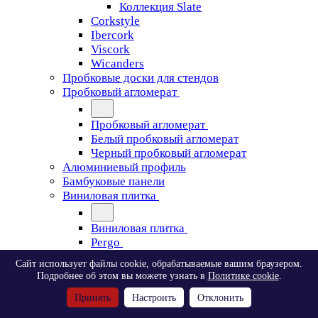
Коллекция Slate
Corkstyle
Ibercork
Viscork
Wicanders
Пробковые доски для стендов
Пробковый агломерат
Пробковый агломерат
Белый пробковый агломерат
Черный пробковый агломерат
Алюминиевый профиль
Бамбуковые панели
Виниловая плитка
Виниловая плитка
Pergo
Сайт использует файлы cookie, обрабатываемые вашим браузером.
Pergo
Подробнее об этом вы можете узнать в
Политике cookie
.
Classic Plank Optimum Glue
Принять
Настроить
Отклонить
Modern Plank Optimum Glue
Tile Optimum Glue