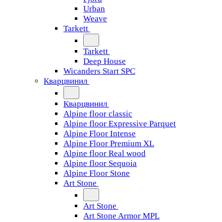
Urban
Weave
Tarkett
Tarkett
Deep House
Wicanders Start SPC
Кварцвинил
Кварцвинил
Alpine floor classic
Alpine floor Expressive Parquet
Alpine Floor Intense
Alpine Floor Premium XL
Alpine floor Real wood
Alpine floor Sequoia
Alpine Floor Stone
Art Stone
Art Stone
Art Stone Armor MPL