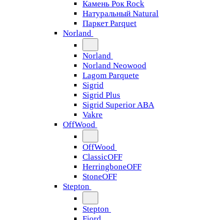
Камень Рок Rock
Натуральный Natural
Паркет Parquet
Norland
Norland
Norland Neowood
Lagom Parquete
Sigrid
Sigrid Plus
Sigrid Superior ABA
Vakre
OffWood
OffWood
ClassicOFF
HerringboneOFF
StoneOFF
Stepton
Stepton
Fjord