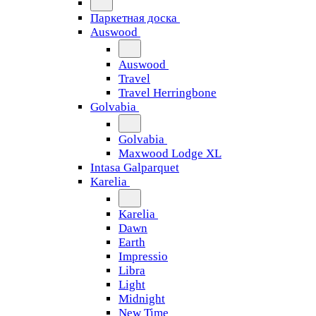
Паркетная доска
Auswood
Auswood
Travel
Travel Herringbone
Golvabia
Golvabia
Maxwood Lodge XL
Intasa Galparquet
Karelia
Karelia
Dawn
Earth
Impressio
Libra
Light
Midnight
New Time