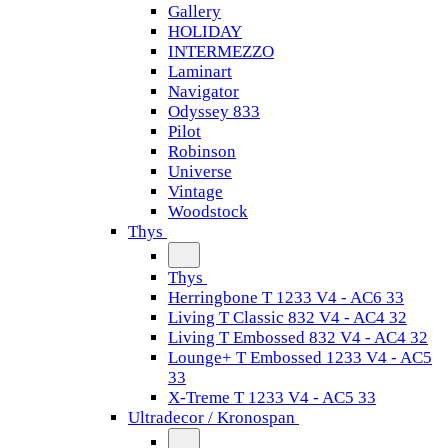
Gallery
HOLIDAY
INTERMEZZO
Laminart
Navigator
Odyssey 833
Pilot
Robinson
Universe
Vintage
Woodstock
Thys
Thys
Herringbone T 1233 V4 - AC6 33
Living T Classic 832 V4 - AC4 32
Living T Embossed 832 V4 - AC4 32
Lounge+ T Embossed 1233 V4 - AC5
33
X-Treme T 1233 V4 - AC5 33
Ultradecor / Kronospan