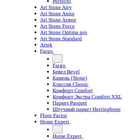
Perfecto
Art Stone Airy
Art Stone Antiq
Art Stone Armor
Art Stone Force
Art Stone Optima pro
Art Stone Standard
Artek
Fargo
Fargo
Бевел Bevel
Камень (Stone)
Классик Classic
Комфорт Comfort
Комфорт Экстра Comfort XXL
Паркет Parquet
Штучный паркет Herringbone
Floor Factor
Home Expert
Home Expert