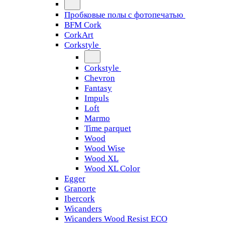
Пробковые полы с фотопечатью
BFM Cork
CorkArt
Corkstyle
Corkstyle
Chevron
Fantasy
Impuls
Loft
Marmo
Time parquet
Wood
Wood Wise
Wood XL
Wood XL Color
Egger
Granorte
Ibercork
Wicanders
Wicanders Wood Resist ECO