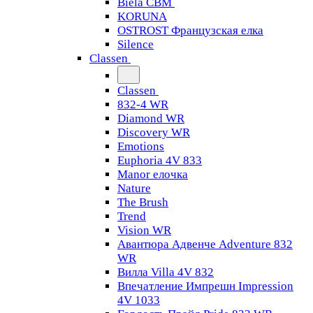
Biela CBM
KORUNA
OSTROST Французская елка
Silence
Classen
Classen
832-4 WR
Diamond WR
Discovery WR
Emotions
Euphoria 4V 833
Manor елочка
Nature
The Brush
Trend
Vision WR
Авантюра Адвенче Adventure 832
WR
Вилла Villa 4V 832
Впечатление Импрешн Impression
4V 1033