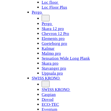
Loc floor
Loc Floor Plus
Pergo
Pergo
Skara 12 pro
Chevron 12 Pro
Elements pro
Goeteborg pro
Kalmar
Malmo pro
Sensation Wide Long Plank
Skara pro
Stavanger pro
Uppsala pro
SWISS KRONO
SWISS KRONO
Caspian
Dovod
ECO-TEC
Eventum