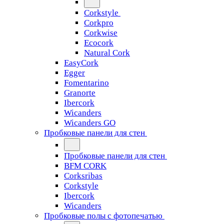
Corkstyle
Corkpro
Corkwise
Ecocork
Natural Cork
EasyCork
Egger
Fomentarino
Granorte
Ibercork
Wicanders
Wicanders GO
Пробковые панели для стен
Пробковые панели для стен
BFM CORK
Corksribas
Corkstyle
Ibercork
Wicanders
Пробковые полы с фотопечатью