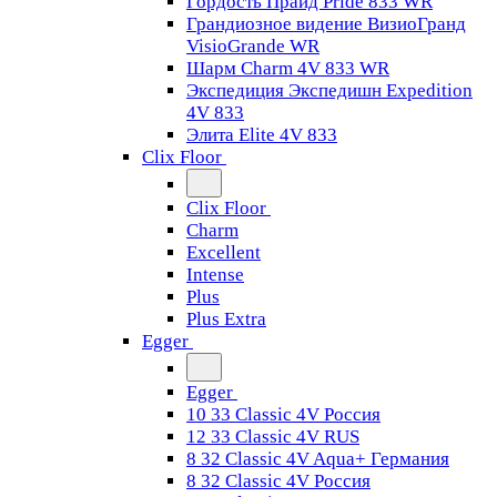
Гордость Прайд Pride 833 WR
Грандиозное видение ВизиоГранд
VisioGrande WR
Шарм Charm 4V 833 WR
Экспедиция Экспедишн Expedition
4V 833
Элита Elite 4V 833
Clix Floor
Clix Floor
Charm
Excellent
Intense
Plus
Plus Extra
Egger
Egger
10 33 Classic 4V Россия
12 33 Classic 4V RUS
8 32 Classic 4V Aqua+ Германия
8 32 Classic 4V Россия