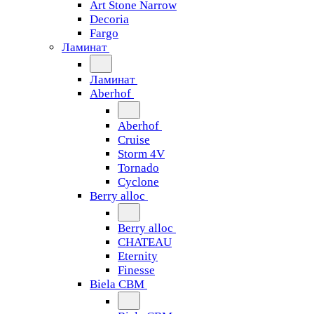
Art Stone Narrow
Decoria
Fargo
Ламинат
Ламинат
Aberhof
Aberhof
Cruise
Storm 4V
Tornado
Сyclone
Berry alloc
Berry alloc
CHATEAU
Eternity
Finesse
Biela CBM