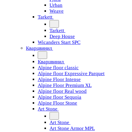
Urban
Weave
Tarkett
Tarkett
Deep House
Wicanders Start SPC
Кварцвинил
Кварцвинил
Alpine floor classic
Alpine floor Expressive Parquet
Alpine Floor Intense
Alpine Floor Premium XL
Alpine floor Real wood
Alpine floor Sequoia
Alpine Floor Stone
Art Stone
Art Stone
Art Stone Armor MPL