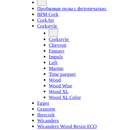
Пробковые полы с фотопечатью
BFM Cork
CorkArt
Corkstyle
Corkstyle
Chevron
Fantasy
Impuls
Loft
Marmo
Time parquet
Wood
Wood Wise
Wood XL
Wood XL Color
Egger
Granorte
Ibercork
Wicanders
Wicanders Wood Resist ECO