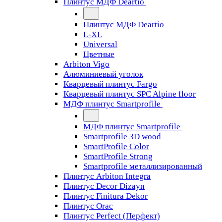
Плинтус МДФ Deartio
Плинтус МДФ Deartio
L-XL
Universal
Цветные
Arbiton Vigo
Алюминиевый уголок
Кварцевый плинтус Fargo
Кварцевый плинтус SPC Alpine floor
МДФ плинтус Smartprofile
МДФ плинтус Smartprofile
Smartprofile 3D wood
SmartProfile Color
SmartProfile Strong
Smartprofile металлизированный
Плинтус Arbiton Integra
Плинтус Decor Dizayn
Плинтус Finitura Dekor
Плинтус Orac
Плинтус Perfect (Перфект)