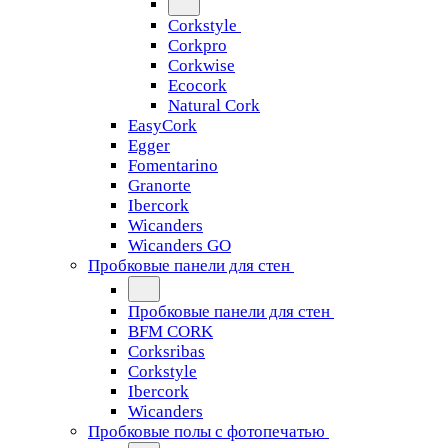
Corkstyle
Corkpro
Corkwise
Ecocork
Natural Cork
EasyCork
Egger
Fomentarino
Granorte
Ibercork
Wicanders
Wicanders GO
Пробковые панели для стен
Пробковые панели для стен
BFM CORK
Corksribas
Corkstyle
Ibercork
Wicanders
Пробковые полы с фотопечатью