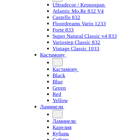
Ultradecor / Kronospan
Atlantic Mo.Re 832 V4
Castello 832
Floordreams Vario 1233
Forte 833
Super Natural Classic v4 833
Variostep Classic 832
Vintage Classic 1033
Кастамону
Кастамону
Black
Blue
Green
Red
Yellow
Ламинели
Ламинели
Карелия
Кубань
Сибирь