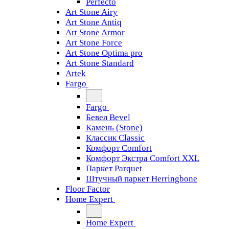
Perfecto
Art Stone Airy
Art Stone Antiq
Art Stone Armor
Art Stone Force
Art Stone Optima pro
Art Stone Standard
Artek
Fargo
Fargo
Бевел Bevel
Камень (Stone)
Классик Classic
Комфорт Comfort
Комфорт Экстра Comfort XXL
Паркет Parquet
Штучный паркет Herringbone
Floor Factor
Home Expert
Home Expert