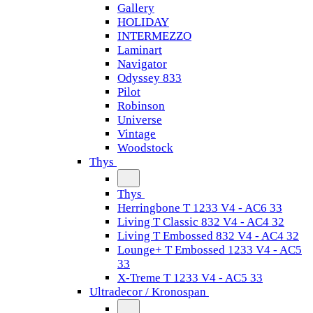
Gallery
HOLIDAY
INTERMEZZO
Laminart
Navigator
Odyssey 833
Pilot
Robinson
Universe
Vintage
Woodstock
Thys
Thys
Herringbone T 1233 V4 - AC6 33
Living T Classic 832 V4 - AC4 32
Living T Embossed 832 V4 - AC4 32
Lounge+ T Embossed 1233 V4 - AC5
33
X-Treme T 1233 V4 - AC5 33
Ultradecor / Kronospan