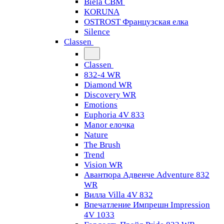
Biela CBM
KORUNA
OSTROST Французская елка
Silence
Classen
Classen
832-4 WR
Diamond WR
Discovery WR
Emotions
Euphoria 4V 833
Manor елочка
Nature
The Brush
Trend
Vision WR
Авантюра Адвенче Adventure 832
WR
Вилла Villa 4V 832
Впечатление Импрешн Impression
4V 1033