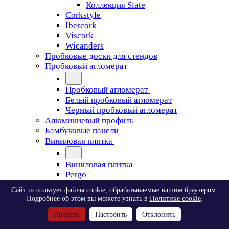
Коллекция Slate
Corkstyle
Ibercork
Viscork
Wicanders
Пробковые доски для стендов
Пробковый агломерат
Пробковый агломерат
Белый пробковый агломерат
Черный пробковый агломерат
Алюминиевый профиль
Бамбуковые панели
Виниловая плитка
Виниловая плитка
Pergo
Сайт использует файлы cookie, обрабатываемые вашим браузером.
Pergo
Подробнее об этом вы можете узнать в
Политике cookie
.
Classic Plank Optimum Glue
Принять
Настроить
Отклонить
Modern Plank Optimum Glue
Tile Optimum Glue