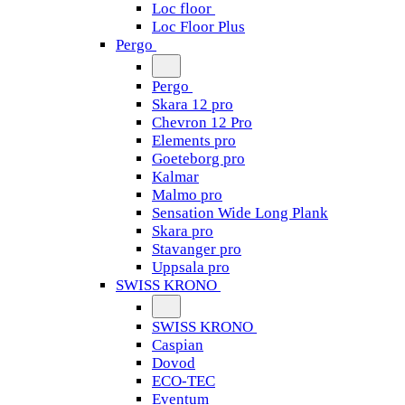
Loc floor
Loc Floor Plus
Pergo
Pergo
Skara 12 pro
Chevron 12 Pro
Elements pro
Goeteborg pro
Kalmar
Malmo pro
Sensation Wide Long Plank
Skara pro
Stavanger pro
Uppsala pro
SWISS KRONO
SWISS KRONO
Caspian
Dovod
ECO-TEC
Eventum