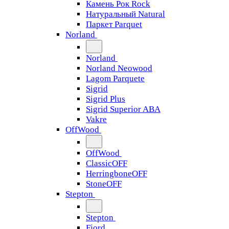
Камень Рок Rock
Натуральный Natural
Паркет Parquet
Norland
Norland
Norland Neowood
Lagom Parquete
Sigrid
Sigrid Plus
Sigrid Superior ABA
Vakre
OffWood
OffWood
ClassicOFF
HerringboneOFF
StoneOFF
Stepton
Stepton
Fjord