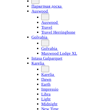
Паркетная доска
Auswood
Auswood
Travel
Travel Herringbone
Golvabia
Golvabia
Maxwood Lodge XL
Intasa Galparquet
Karelia
Karelia
Dawn
Earth
Impressio
Libra
Light
Midnight
New Time