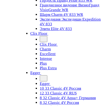
Гордость Прайд Pride 833 WR
Грандиозное видение ВизиоГранд
VisioGrande WR
Шарм Charm 4V 833 WR
Экспедиция Экспедишн Expedition
4V 833
Элита Elite 4V 833
Clix Floor
Clix Floor
Charm
Excellent
Intense
Plus
Plus Extra
Egger
Egger
10 33 Classic 4V Россия
12 33 Classic 4V RUS
8 32 Classic 4V Aqua+ Германия
8 32 Classic 4V Россия