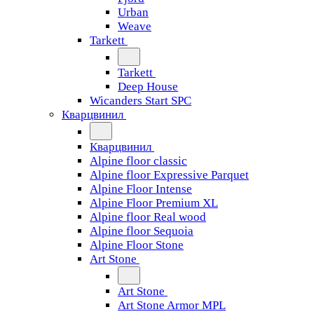
Urban
Weave
Tarkett
Tarkett
Deep House
Wicanders Start SPC
Кварцвинил
Кварцвинил
Alpine floor classic
Alpine floor Expressive Parquet
Alpine Floor Intense
Alpine Floor Premium XL
Alpine floor Real wood
Alpine floor Sequoia
Alpine Floor Stone
Art Stone
Art Stone
Art Stone Armor MPL