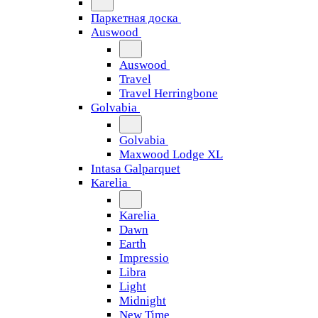
Паркетная доска
Auswood
Auswood
Travel
Travel Herringbone
Golvabia
Golvabia
Maxwood Lodge XL
Intasa Galparquet
Karelia
Karelia
Dawn
Earth
Impressio
Libra
Light
Midnight
New Time