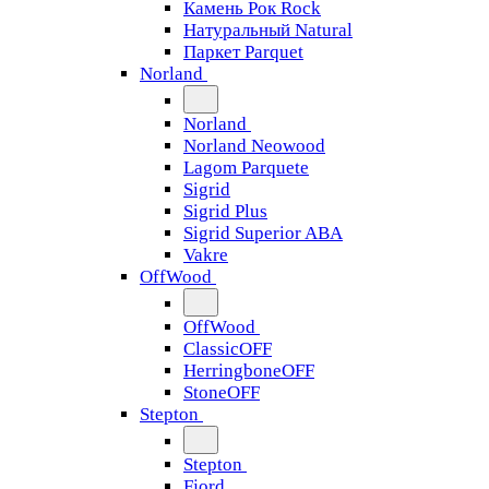
Камень Рок Rock
Натуральный Natural
Паркет Parquet
Norland
Norland
Norland Neowood
Lagom Parquete
Sigrid
Sigrid Plus
Sigrid Superior ABA
Vakre
OffWood
OffWood
ClassicOFF
HerringboneOFF
StoneOFF
Stepton
Stepton
Fjord