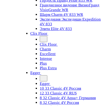
Гордость Прайд Pride 833 WR
Грандиозное видение ВизиоГранд
VisioGrande WR
Шарм Charm 4V 833 WR
Экспедиция Экспедишн Expedition
4V 833
Элита Elite 4V 833
Clix Floor
Clix Floor
Charm
Excellent
Intense
Plus
Plus Extra
Egger
Egger
10 33 Classic 4V Россия
12 33 Classic 4V RUS
8 32 Classic 4V Aqua+ Германия
8 32 Classic 4V Россия