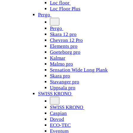
Loc floor
Loc Floor Plus
Pergo
Pergo
Skara 12 pro
Chevron 12 Pro
Elements pro
Goeteborg pro
Kalmar
Malmo pro
Sensation Wide Long Plank
Skara pro
Stavanger pro
Uppsala pro
SWISS KRONO
SWISS KRONO
Caspian
Dovod
ECO-TEC
Eventum