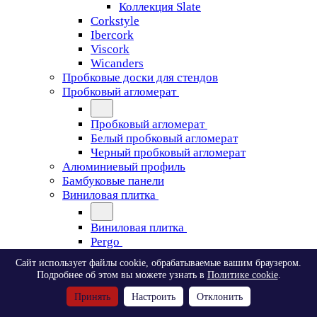
Коллекция Slate
Corkstyle
Ibercork
Viscork
Wicanders
Пробковые доски для стендов
Пробковый агломерат
Пробковый агломерат
Белый пробковый агломерат
Черный пробковый агломерат
Алюминиевый профиль
Бамбуковые панели
Виниловая плитка
Виниловая плитка
Pergo
Сайт использует файлы cookie, обрабатываемые вашим браузером.
Pergo
Подробнее об этом вы можете узнать в
Политике cookie
.
Classic Plank Optimum Glue
Принять
Настроить
Отклонить
Modern Plank Optimum Glue
Tile Optimum Glue