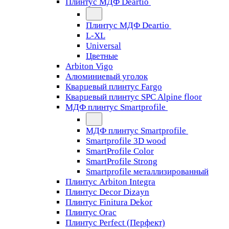
Плинтус МДФ Deartio
Плинтус МДФ Deartio
L-XL
Universal
Цветные
Arbiton Vigo
Алюминиевый уголок
Кварцевый плинтус Fargo
Кварцевый плинтус SPC Alpine floor
МДФ плинтус Smartprofile
МДФ плинтус Smartprofile
Smartprofile 3D wood
SmartProfile Color
SmartProfile Strong
Smartprofile металлизированный
Плинтус Arbiton Integra
Плинтус Decor Dizayn
Плинтус Finitura Dekor
Плинтус Orac
Плинтус Perfect (Перфект)