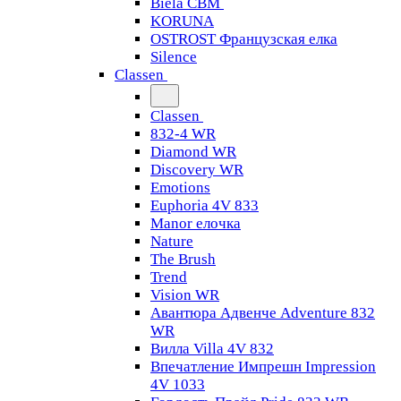
Biela CBM
KORUNA
OSTROST Французская елка
Silence
Classen
Classen
832-4 WR
Diamond WR
Discovery WR
Emotions
Euphoria 4V 833
Manor елочка
Nature
The Brush
Trend
Vision WR
Авантюра Адвенче Adventure 832
WR
Вилла Villa 4V 832
Впечатление Импрешн Impression
4V 1033