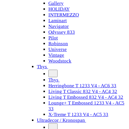
Gallery
HOLIDAY
INTERMEZZO
Laminart
Navigator
Odyssey 833
Pilot
Robinson
Universe
Vintage
Woodstock
Thys
Thys
Herringbone T 1233 V4 - AC6 33
Living T Classic 832 V4 - AC4 32
Living T Embossed 832 V4 - AC4 32
Lounge+ T Embossed 1233 V4 - AC5
33
X-Treme T 1233 V4 - AC5 33
Ultradecor / Kronospan