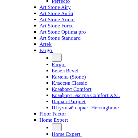
Perfecto
Art Stone Airy
Art Stone Antiq
Art Stone Armor
Art Stone Force
Art Stone Optima pro
Art Stone Standard
Artek
Fargo
Fargo
Бевел Bevel
Камень (Stone)
Классик Classic
Комфорт Comfort
Комфорт Экстра Comfort XXL
Паркет Parquet
Штучный паркет Herringbone
Floor Factor
Home Expert
Home Expert