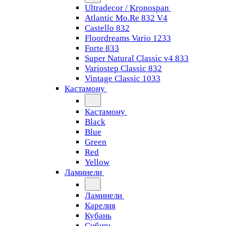
Ultradecor / Kronospan
Atlantic Mo.Re 832 V4
Castello 832
Floordreams Vario 1233
Forte 833
Super Natural Classic v4 833
Variostep Classic 832
Vintage Classic 1033
Кастамону
Кастамону
Black
Blue
Green
Red
Yellow
Ламинели
Ламинели
Карелия
Кубань
Сибирь