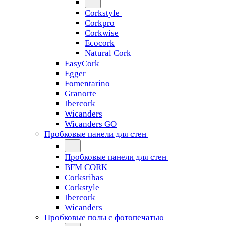
Corkstyle
Corkpro
Corkwise
Ecocork
Natural Cork
EasyCork
Egger
Fomentarino
Granorte
Ibercork
Wicanders
Wicanders GO
Пробковые панели для стен
Пробковые панели для стен
BFM CORK
Corksribas
Corkstyle
Ibercork
Wicanders
Пробковые полы с фотопечатью