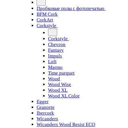
Пробковые полы с фотопечатью
BFM Cork
CorkArt
Corkstyle
Corkstyle
Chevron
Fantasy
Impuls
Loft
Marmo
Time parquet
Wood
Wood Wise
Wood XL
Wood XL Color
Egger
Granorte
Ibercork
Wicanders
Wicanders Wood Resist ECO