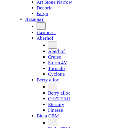
Art Stone Narrow
Decoria
Fargo
Ламинат
Ламинат
Aberhof
Aberhof
Cruise
Storm 4V
Tornado
Сyclone
Berry alloc
Berry alloc
CHATEAU
Eternity
Finesse
Biela CBM