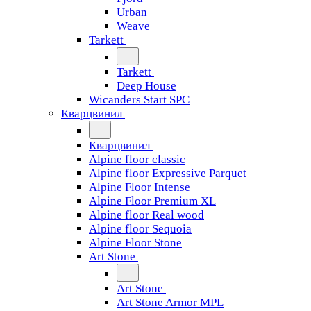
Urban
Weave
Tarkett
Tarkett
Deep House
Wicanders Start SPC
Кварцвинил
Кварцвинил
Alpine floor classic
Alpine floor Expressive Parquet
Alpine Floor Intense
Alpine Floor Premium XL
Alpine floor Real wood
Alpine floor Sequoia
Alpine Floor Stone
Art Stone
Art Stone
Art Stone Armor MPL