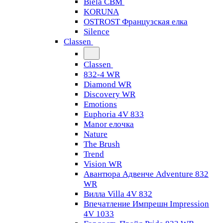
Biela CBM
KORUNA
OSTROST Французская елка
Silence
Classen
Classen
832-4 WR
Diamond WR
Discovery WR
Emotions
Euphoria 4V 833
Manor елочка
Nature
The Brush
Trend
Vision WR
Авантюра Адвенче Adventure 832
WR
Вилла Villa 4V 832
Впечатление Импрешн Impression
4V 1033