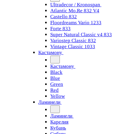
Ultradecor / Kronospan
Atlantic Mo.Re 832 V4
Castello 832
Floordreams Vario 1233
Forte 833
Super Natural Classic v4 833
Variostep Classic 832
Vintage Classic 1033
Кастамону
Кастамону
Black
Blue
Green
Red
Yellow
Ламинели
Ламинели
Карелия
Кубань
Сибирь