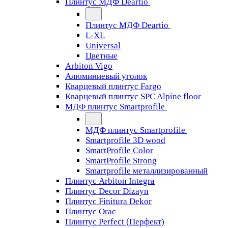
Плинтус МДФ Deartio
Плинтус МДФ Deartio
L-XL
Universal
Цветные
Arbiton Vigo
Алюминиевый уголок
Кварцевый плинтус Fargo
Кварцевый плинтус SPC Alpine floor
МДФ плинтус Smartprofile
МДФ плинтус Smartprofile
Smartprofile 3D wood
SmartProfile Color
SmartProfile Strong
Smartprofile металлизированный
Плинтус Arbiton Integra
Плинтус Decor Dizayn
Плинтус Finitura Dekor
Плинтус Orac
Плинтус Perfect (Перфект)