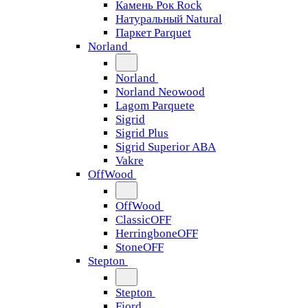
Камень Рок Rock
Натуральный Natural
Паркет Parquet
Norland
Norland
Norland Neowood
Lagom Parquete
Sigrid
Sigrid Plus
Sigrid Superior ABA
Vakre
OffWood
OffWood
ClassicOFF
HerringboneOFF
StoneOFF
Stepton
Stepton
Fjord