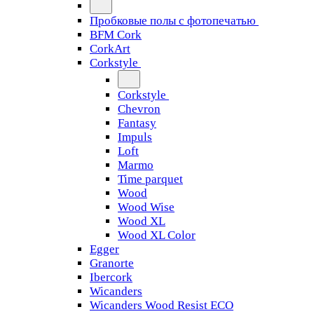
Пробковые полы с фотопечатью
BFM Cork
CorkArt
Corkstyle
Corkstyle
Chevron
Fantasy
Impuls
Loft
Marmo
Time parquet
Wood
Wood Wise
Wood XL
Wood XL Color
Egger
Granorte
Ibercork
Wicanders
Wicanders Wood Resist ECO