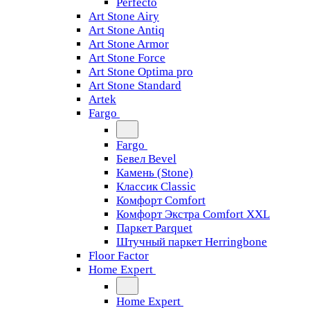
Perfecto
Art Stone Airy
Art Stone Antiq
Art Stone Armor
Art Stone Force
Art Stone Optima pro
Art Stone Standard
Artek
Fargo
Fargo
Бевел Bevel
Камень (Stone)
Классик Classic
Комфорт Comfort
Комфорт Экстра Comfort XXL
Паркет Parquet
Штучный паркет Herringbone
Floor Factor
Home Expert
Home Expert