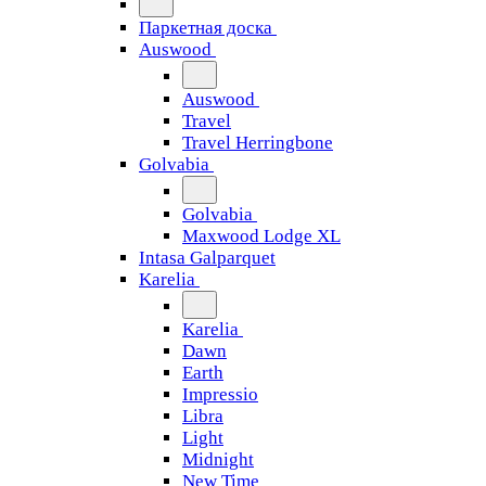
Паркетная доска
Auswood
Auswood
Travel
Travel Herringbone
Golvabia
Golvabia
Maxwood Lodge XL
Intasa Galparquet
Karelia
Karelia
Dawn
Earth
Impressio
Libra
Light
Midnight
New Time