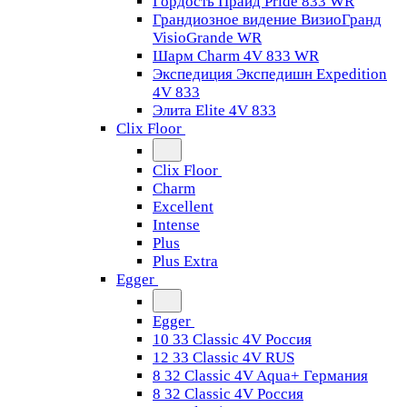
Гордость Прайд Pride 833 WR
Грандиозное видение ВизиоГранд
VisioGrande WR
Шарм Charm 4V 833 WR
Экспедиция Экспедишн Expedition
4V 833
Элита Elite 4V 833
Clix Floor
Clix Floor
Charm
Excellent
Intense
Plus
Plus Extra
Egger
Egger
10 33 Classic 4V Россия
12 33 Classic 4V RUS
8 32 Classic 4V Aqua+ Германия
8 32 Classic 4V Россия