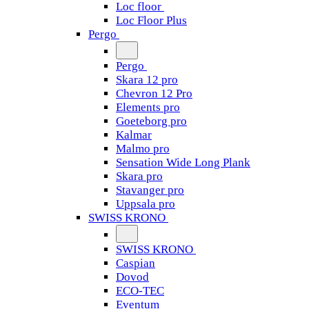
Loc floor
Loc Floor Plus
Pergo
Pergo
Skara 12 pro
Chevron 12 Pro
Elements pro
Goeteborg pro
Kalmar
Malmo pro
Sensation Wide Long Plank
Skara pro
Stavanger pro
Uppsala pro
SWISS KRONO
SWISS KRONO
Caspian
Dovod
ECO-TEC
Eventum