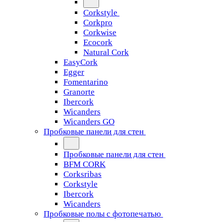
Corkstyle
Corkpro
Corkwise
Ecocork
Natural Cork
EasyCork
Egger
Fomentarino
Granorte
Ibercork
Wicanders
Wicanders GO
Пробковые панели для стен
Пробковые панели для стен
BFM CORK
Corksribas
Corkstyle
Ibercork
Wicanders
Пробковые полы с фотопечатью