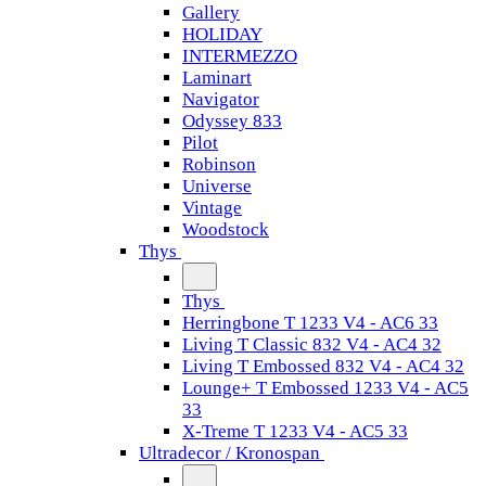
Gallery
HOLIDAY
INTERMEZZO
Laminart
Navigator
Odyssey 833
Pilot
Robinson
Universe
Vintage
Woodstock
Thys
Thys
Herringbone T 1233 V4 - AC6 33
Living T Classic 832 V4 - AC4 32
Living T Embossed 832 V4 - AC4 32
Lounge+ T Embossed 1233 V4 - AC5
33
X-Treme T 1233 V4 - AC5 33
Ultradecor / Kronospan