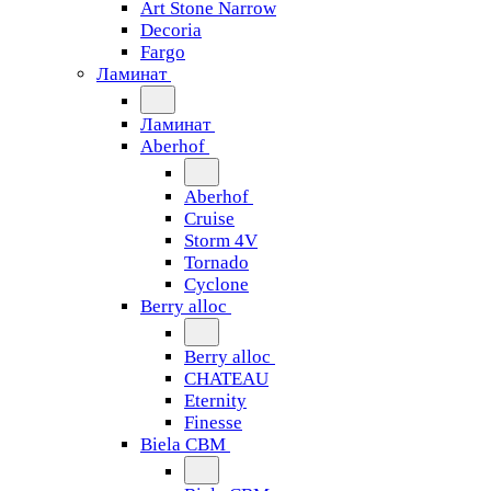
Art Stone Narrow
Decoria
Fargo
Ламинат
Ламинат
Aberhof
Aberhof
Cruise
Storm 4V
Tornado
Сyclone
Berry alloc
Berry alloc
CHATEAU
Eternity
Finesse
Biela CBM