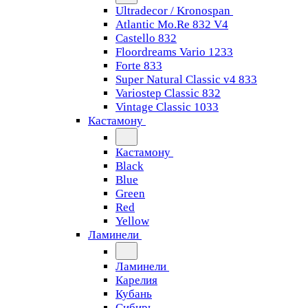
Ultradecor / Kronospan
Atlantic Mo.Re 832 V4
Castello 832
Floordreams Vario 1233
Forte 833
Super Natural Classic v4 833
Variostep Classic 832
Vintage Classic 1033
Кастамону
Кастамону
Black
Blue
Green
Red
Yellow
Ламинели
Ламинели
Карелия
Кубань
Сибирь