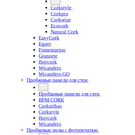
Corkstyle
Corkpro
Corkwise
Ecocork
Natural Cork
EasyCork
Egger
Fomentarino
Granorte
Ibercork
Wicanders
Wicanders GO
Пробковые панели для стен
Пробковые панели для стен
BFM CORK
Corksribas
Corkstyle
Ibercork
Wicanders
Пробковые полы с фотопечатью