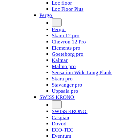
Loc floor
Loc Floor Plus
Pergo
Pergo
Skara 12 pro
Chevron 12 Pro
Elements pro
Goeteborg pro
Kalmar
Malmo pro
Sensation Wide Long Plank
Skara pro
Stavanger pro
Uppsala pro
SWISS KRONO
SWISS KRONO
Caspian
Dovod
ECO-TEC
Eventum