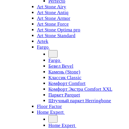
Perfecto
Art Stone Airy
Art Stone Antiq
Art Stone Armor
Art Stone Force
Art Stone Optima pro
Art Stone Standard
Artek
Fargo
Fargo
Бевел Bevel
Камень (Stone)
Классик Classic
Комфорт Comfort
Комфорт Экстра Comfort XXL
Паркет Parquet
Штучный паркет Herringbone
Floor Factor
Home Expert
Home Expert