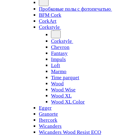
Пробковые полы с фотопечатью
BFM Cork
CorkArt
Corkstyle
Corkstyle
Chevron
Fantasy
Impuls
Loft
Marmo
Time parquet
Wood
Wood Wise
Wood XL
Wood XL Color
Egger
Granorte
Ibercork
Wicanders
Wicanders Wood Resist ECO