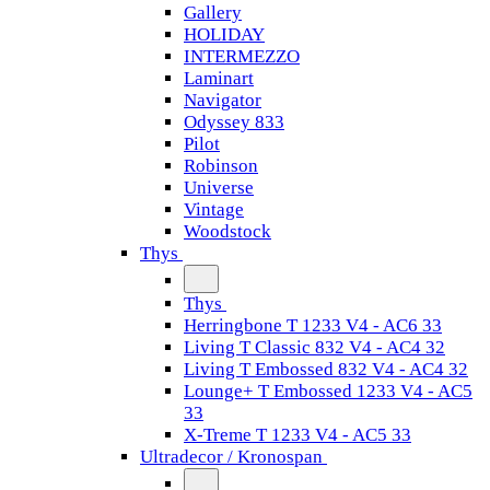
Gallery
HOLIDAY
INTERMEZZO
Laminart
Navigator
Odyssey 833
Pilot
Robinson
Universe
Vintage
Woodstock
Thys
Thys
Herringbone T 1233 V4 - AC6 33
Living T Classic 832 V4 - AC4 32
Living T Embossed 832 V4 - AC4 32
Lounge+ T Embossed 1233 V4 - AC5
33
X-Treme T 1233 V4 - AC5 33
Ultradecor / Kronospan