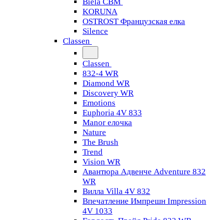
Biela CBM
KORUNA
OSTROST Французская елка
Silence
Classen
Classen
832-4 WR
Diamond WR
Discovery WR
Emotions
Euphoria 4V 833
Manor елочка
Nature
The Brush
Trend
Vision WR
Авантюра Адвенче Adventure 832
WR
Вилла Villa 4V 832
Впечатление Импрешн Impression
4V 1033