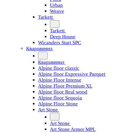
Urban
Weave
Tarkett
Tarkett
Deep House
Wicanders Start SPC
Кварцвинил
Кварцвинил
Alpine floor classic
Alpine floor Expressive Parquet
Alpine Floor Intense
Alpine Floor Premium XL
Alpine floor Real wood
Alpine floor Sequoia
Alpine Floor Stone
Art Stone
Art Stone
Art Stone Armor MPL