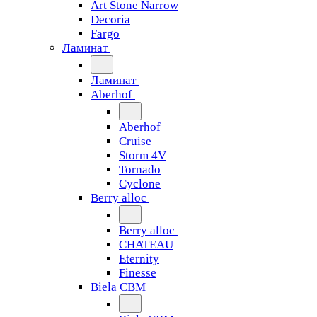
Art Stone Narrow
Decoria
Fargo
Ламинат
Ламинат
Aberhof
Aberhof
Cruise
Storm 4V
Tornado
Сyclone
Berry alloc
Berry alloc
CHATEAU
Eternity
Finesse
Biela CBM