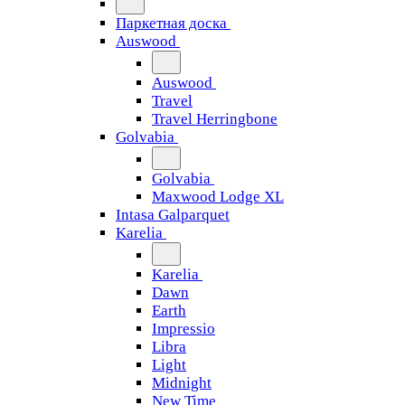
Паркетная доска
Auswood
Auswood
Travel
Travel Herringbone
Golvabia
Golvabia
Maxwood Lodge XL
Intasa Galparquet
Karelia
Karelia
Dawn
Earth
Impressio
Libra
Light
Midnight
New Time