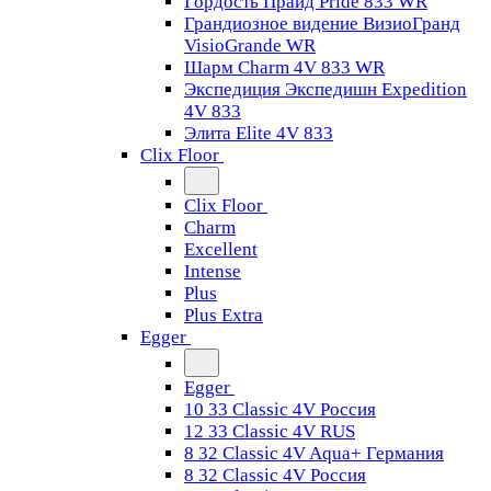
Гордость Прайд Pride 833 WR
Грандиозное видение ВизиоГранд
VisioGrande WR
Шарм Charm 4V 833 WR
Экспедиция Экспедишн Expedition
4V 833
Элита Elite 4V 833
Clix Floor
Clix Floor
Charm
Excellent
Intense
Plus
Plus Extra
Egger
Egger
10 33 Classic 4V Россия
12 33 Classic 4V RUS
8 32 Classic 4V Aqua+ Германия
8 32 Classic 4V Россия