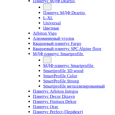
Плинтус МДФ Deartio
Плинтус МДФ Deartio
L-XL
Universal
Цветные
Arbiton Vigo
Алюминиевый уголок
Кварцевый плинтус Fargo
Кварцевый плинтус SPC Alpine floor
МДФ плинтус Smartprofile
МДФ плинтус Smartprofile
Smartprofile 3D wood
SmartProfile Color
SmartProfile Strong
Smartprofile металлизированный
Плинтус Arbiton Integra
Плинтус Decor Dizayn
Плинтус Finitura Dekor
Плинтус Orac
Плинтус Perfect (Перфект)