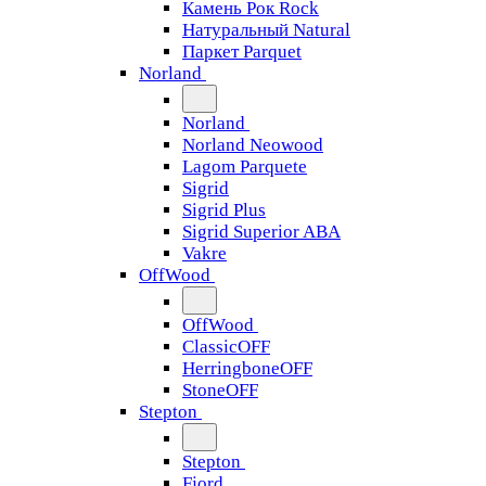
Камень Рок Rock
Натуральный Natural
Паркет Parquet
Norland
Norland
Norland Neowood
Lagom Parquete
Sigrid
Sigrid Plus
Sigrid Superior ABA
Vakre
OffWood
OffWood
ClassicOFF
HerringboneOFF
StoneOFF
Stepton
Stepton
Fjord