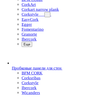
CorkArt
Corkart narrow plank
Corkstyle
EasyCork
Egger
Fomentarino
Granorte
Ibercork
Еще
Пробковые панели для стен
BFM CORK
Corksribas
Corkstyle
Ibercork
Wicanders