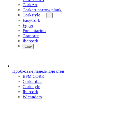
CorkArt
Corkart narrow plank
Corkstyle
EasyCork
Egger
Fomentarino
Granorte
Ibercork
Еще
Пробковые панели для стен
BFM CORK
Corksribas
Corkstyle
Ibercork
Wicanders