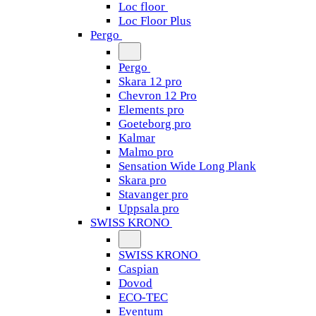
Loc floor
Loc Floor Plus
Pergo
Pergo
Skara 12 pro
Chevron 12 Pro
Elements pro
Goeteborg pro
Kalmar
Malmo pro
Sensation Wide Long Plank
Skara pro
Stavanger pro
Uppsala pro
SWISS KRONO
SWISS KRONO
Caspian
Dovod
ECO-TEC
Eventum