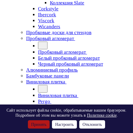
Коллекция Slate
Corkstyle
Ibercork
Viscork
Wicanders
Пробковые доски для стендов
Пробковый агломерат
Пробковый агломерат
Белый пробковый агломерат
Черный пробковый агломерат
Алюминиевый профиль
Бамбуковые панели
Виниловая плитка
Виниловая плитка
Pergo
Сайт использует файлы cookie, обрабатываемые вашим браузером.
Pergo
Подробнее об этом вы можете узнать в
Политике cookie
.
Classic Plank Optimum Glue
Принять
Настроить
Отклонить
Modern Plank Optimum Glue
Tile Optimum Glue