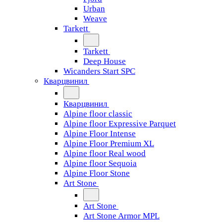
Urban
Weave
Tarkett
Tarkett
Deep House
Wicanders Start SPC
Кварцвинил
Кварцвинил
Alpine floor classic
Alpine floor Expressive Parquet
Alpine Floor Intense
Alpine Floor Premium XL
Alpine floor Real wood
Alpine floor Sequoia
Alpine Floor Stone
Art Stone
Art Stone
Art Stone Armor MPL