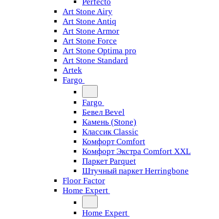
Perfecto
Art Stone Airy
Art Stone Antiq
Art Stone Armor
Art Stone Force
Art Stone Optima pro
Art Stone Standard
Artek
Fargo
Fargo
Бевел Bevel
Камень (Stone)
Классик Classic
Комфорт Comfort
Комфорт Экстра Comfort XXL
Паркет Parquet
Штучный паркет Herringbone
Floor Factor
Home Expert
Home Expert