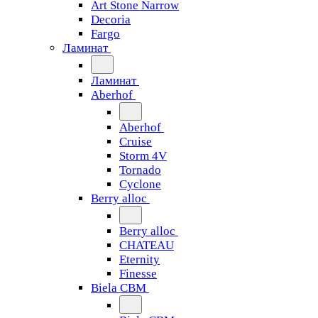
Art Stone Narrow
Decoria
Fargo
Ламинат
Ламинат
Aberhof
Aberhof
Cruise
Storm 4V
Tornado
Сyclone
Berry alloc
Berry alloc
CHATEAU
Eternity
Finesse
Biela CBM