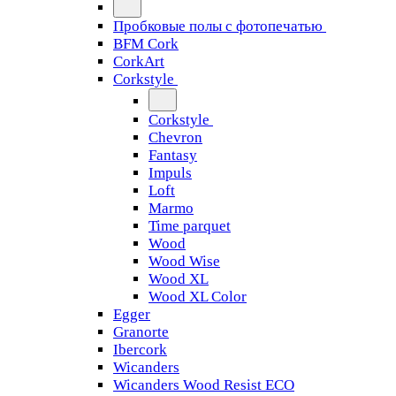
Пробковые полы с фотопечатью
BFM Cork
CorkArt
Corkstyle
Corkstyle
Chevron
Fantasy
Impuls
Loft
Marmo
Time parquet
Wood
Wood Wise
Wood XL
Wood XL Color
Egger
Granorte
Ibercork
Wicanders
Wicanders Wood Resist ECO