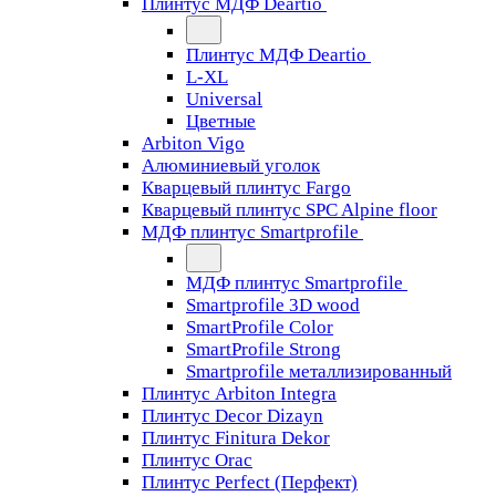
Плинтус МДФ Deartio
Плинтус МДФ Deartio
L-XL
Universal
Цветные
Arbiton Vigo
Алюминиевый уголок
Кварцевый плинтус Fargo
Кварцевый плинтус SPC Alpine floor
МДФ плинтус Smartprofile
МДФ плинтус Smartprofile
Smartprofile 3D wood
SmartProfile Color
SmartProfile Strong
Smartprofile металлизированный
Плинтус Arbiton Integra
Плинтус Decor Dizayn
Плинтус Finitura Dekor
Плинтус Orac
Плинтус Perfect (Перфект)