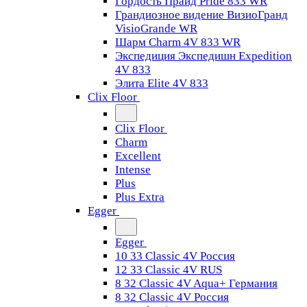
Гордость Прайд Pride 833 WR
Грандиозное видение ВизиоГранд
VisioGrande WR
Шарм Charm 4V 833 WR
Экспедиция Экспедишн Expedition
4V 833
Элита Elite 4V 833
Clix Floor
Clix Floor
Charm
Excellent
Intense
Plus
Plus Extra
Egger
Egger
10 33 Classic 4V Россия
12 33 Classic 4V RUS
8 32 Classic 4V Aqua+ Германия
8 32 Classic 4V Россия