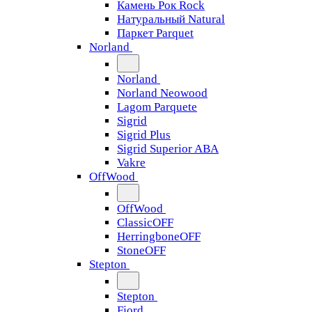
Камень Рок Rock
Натуральный Natural
Паркет Parquet
Norland
Norland
Norland Neowood
Lagom Parquete
Sigrid
Sigrid Plus
Sigrid Superior ABA
Vakre
OffWood
OffWood
ClassicOFF
HerringboneOFF
StoneOFF
Stepton
Stepton
Fjord