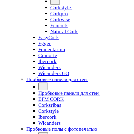
Corkstyle
Corkpro
Corkwise
Ecocork
Natural Cork
EasyCork
Egger
Fomentarino
Granorte
Ibercork
Wicanders
Wicanders GO
Пробковые панели для стен
Пробковые панели для стен
BFM CORK
Corksribas
Corkstyle
Ibercork
Wicanders
Пробковые полы с фотопечатью