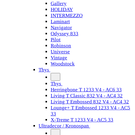
Gallery
HOLIDAY
INTERMEZZO
Laminart
Navigator
Odyssey 833
Pilot
Robinson
Universe
Vintage
Woodstock
Thys
Thys
Herringbone T 1233 V4 - AC6 33
Living T Classic 832 V4 - AC4 32
Living T Embossed 832 V4 - AC4 32
Lounge+ T Embossed 1233 V4 - AC5
33
X-Treme T 1233 V4 - AC5 33
Ultradecor / Kronospan