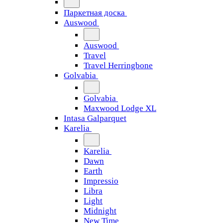
Паркетная доска
Auswood
Auswood
Travel
Travel Herringbone
Golvabia
Golvabia
Maxwood Lodge XL
Intasa Galparquet
Karelia
Karelia
Dawn
Earth
Impressio
Libra
Light
Midnight
New Time