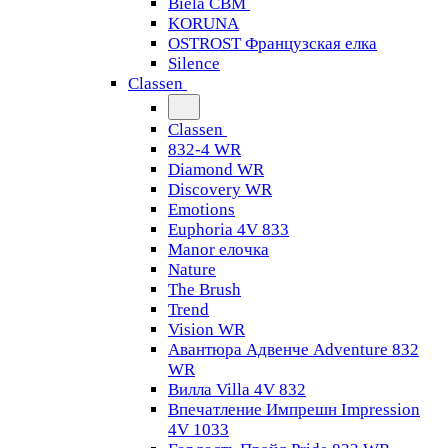
Biela CBM
KORUNA
OSTROST Французская елка
Silence
Classen
Classen
832-4 WR
Diamond WR
Discovery WR
Emotions
Euphoria 4V 833
Manor елочка
Nature
The Brush
Trend
Vision WR
Авантюра Адвенче Adventure 832
WR
Вилла Villa 4V 832
Впечатление Импрешн Impression
4V 1033