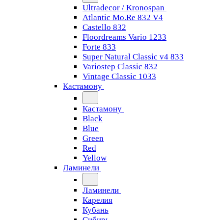
Ultradecor / Kronospan
Atlantic Mo.Re 832 V4
Castello 832
Floordreams Vario 1233
Forte 833
Super Natural Classic v4 833
Variostep Classic 832
Vintage Classic 1033
Кастамону
Кастамону
Black
Blue
Green
Red
Yellow
Ламинели
Ламинели
Карелия
Кубань
Сибирь