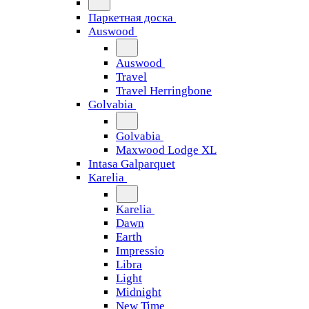
Паркетная доска
Auswood
Auswood
Travel
Travel Herringbone
Golvabia
Golvabia
Maxwood Lodge XL
Intasa Galparquet
Karelia
Karelia
Dawn
Earth
Impressio
Libra
Light
Midnight
New Time