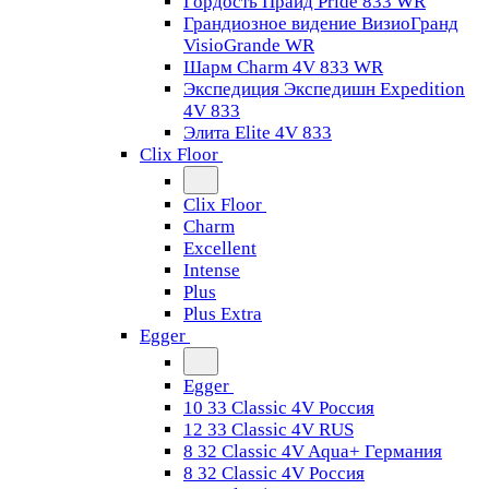
Гордость Прайд Pride 833 WR
Грандиозное видение ВизиоГранд
VisioGrande WR
Шарм Charm 4V 833 WR
Экспедиция Экспедишн Expedition
4V 833
Элита Elite 4V 833
Clix Floor
Clix Floor
Charm
Excellent
Intense
Plus
Plus Extra
Egger
Egger
10 33 Classic 4V Россия
12 33 Classic 4V RUS
8 32 Classic 4V Aqua+ Германия
8 32 Classic 4V Россия