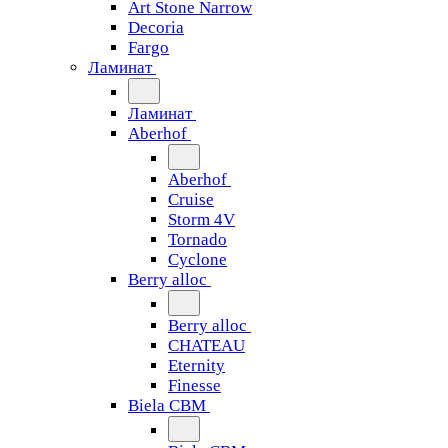
Art Stone Narrow
Decoria
Fargo
Ламинат
Ламинат
Aberhof
Aberhof
Cruise
Storm 4V
Tornado
Сyclone
Berry alloc
Berry alloc
CHATEAU
Eternity
Finesse
Biela CBM