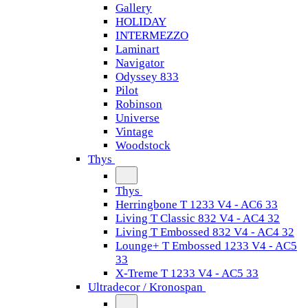
Gallery
HOLIDAY
INTERMEZZO
Laminart
Navigator
Odyssey 833
Pilot
Robinson
Universe
Vintage
Woodstock
Thys
Thys
Herringbone T 1233 V4 - AC6 33
Living T Classic 832 V4 - AC4 32
Living T Embossed 832 V4 - AC4 32
Lounge+ T Embossed 1233 V4 - AC5
33
X-Treme T 1233 V4 - AC5 33
Ultradecor / Kronospan