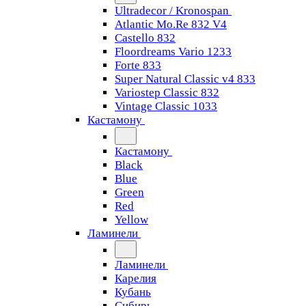
Ultradecor / Kronospan
Atlantic Mo.Re 832 V4
Castello 832
Floordreams Vario 1233
Forte 833
Super Natural Classic v4 833
Variostep Classic 832
Vintage Classic 1033
Кастамону
Кастамону
Black
Blue
Green
Red
Yellow
Ламинели
Ламинели
Карелия
Кубань
Сибирь