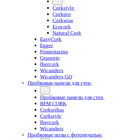
Corkstyle
Corkpro
Corkwise
Ecocork
Natural Cork
EasyCork
Egger
Fomentarino
Granorte
Ibercork
Wicanders
Wicanders GO
Пробковые панели для стен
Пробковые панели для стен
BFM CORK
Corksribas
Corkstyle
Ibercork
Wicanders
Пробковые полы с фотопечатью