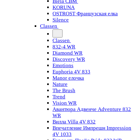
Biela CBM
KORUNA
OSTROST Французская елка
Silence
Classen
Classen
832-4 WR
Diamond WR
Discovery WR
Emotions
Euphoria 4V 833
Manor елочка
Nature
The Brush
Trend
Vision WR
Авантюра Адвенче Adventure 832
WR
Вилла Villa 4V 832
Впечатление Импрешн Impression
4V 1033