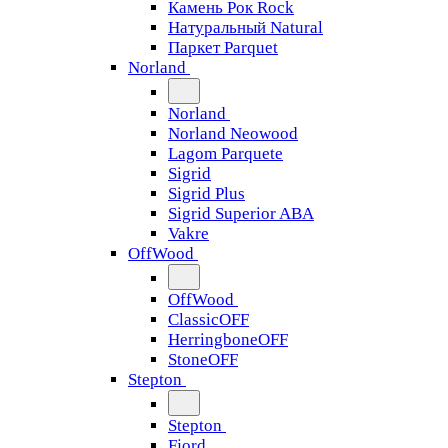
Камень Рок Rock
Натуральный Natural
Паркет Parquet
Norland
Norland
Norland Neowood
Lagom Parquete
Sigrid
Sigrid Plus
Sigrid Superior ABA
Vakre
OffWood
OffWood
ClassicOFF
HerringboneOFF
StoneOFF
Stepton
Stepton
Fjord