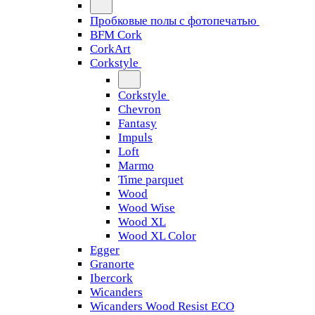
Пробковые полы с фотопечатью
BFM Cork
CorkArt
Corkstyle
Corkstyle
Chevron
Fantasy
Impuls
Loft
Marmo
Time parquet
Wood
Wood Wise
Wood XL
Wood XL Color
Egger
Granorte
Ibercork
Wicanders
Wicanders Wood Resist ECO