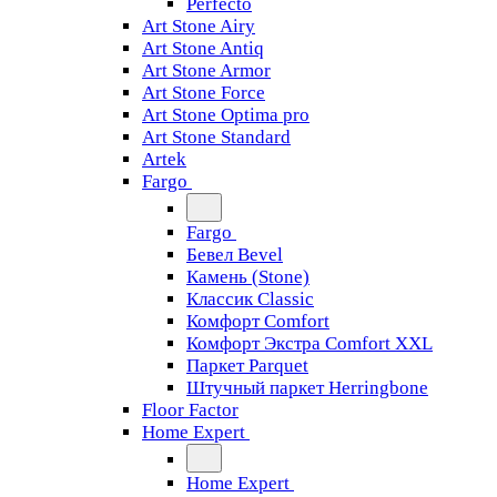
Perfecto
Art Stone Airy
Art Stone Antiq
Art Stone Armor
Art Stone Force
Art Stone Optima pro
Art Stone Standard
Artek
Fargo
Fargo
Бевел Bevel
Камень (Stone)
Классик Classic
Комфорт Comfort
Комфорт Экстра Comfort XXL
Паркет Parquet
Штучный паркет Herringbone
Floor Factor
Home Expert
Home Expert