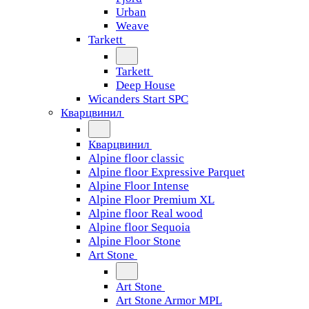
Urban
Weave
Tarkett
Tarkett
Deep House
Wicanders Start SPC
Кварцвинил
Кварцвинил
Alpine floor classic
Alpine floor Expressive Parquet
Alpine Floor Intense
Alpine Floor Premium XL
Alpine floor Real wood
Alpine floor Sequoia
Alpine Floor Stone
Art Stone
Art Stone
Art Stone Armor MPL