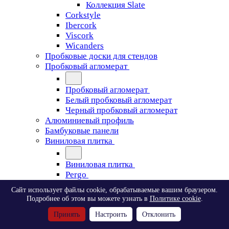
Коллекция Slate
Corkstyle
Ibercork
Viscork
Wicanders
Пробковые доски для стендов
Пробковый агломерат
Пробковый агломерат
Белый пробковый агломерат
Черный пробковый агломерат
Алюминиевый профиль
Бамбуковые панели
Виниловая плитка
Виниловая плитка
Pergo
Сайт использует файлы cookie, обрабатываемые вашим браузером.
Pergo
Подробнее об этом вы можете узнать в
Политике cookie
.
Classic Plank Optimum Glue
Принять
Настроить
Отклонить
Modern Plank Optimum Glue
Tile Optimum Glue