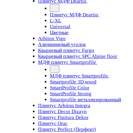
Плинтус МДФ Deartio
Плинтус МДФ Deartio
L-XL
Universal
Цветные
Arbiton Vigo
Алюминиевый уголок
Кварцевый плинтус Fargo
Кварцевый плинтус SPC Alpine floor
МДФ плинтус Smartprofile
МДФ плинтус Smartprofile
Smartprofile 3D wood
SmartProfile Color
SmartProfile Strong
Smartprofile металлизированный
Плинтус Arbiton Integra
Плинтус Decor Dizayn
Плинтус Finitura Dekor
Плинтус Orac
Плинтус Perfect (Перфект)