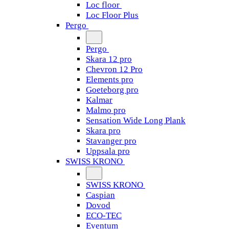
Loc floor
Loc Floor Plus
Pergo
Pergo
Skara 12 pro
Chevron 12 Pro
Elements pro
Goeteborg pro
Kalmar
Malmo pro
Sensation Wide Long Plank
Skara pro
Stavanger pro
Uppsala pro
SWISS KRONO
SWISS KRONO
Caspian
Dovod
ECO-TEC
Eventum