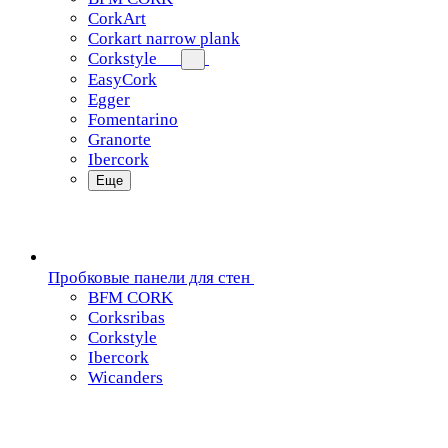
CorkArt
Corkart narrow plank
Corkstyle
EasyCork
Egger
Fomentarino
Granorte
Ibercork
Еще
Пробковые панели для стен
BFM CORK
Corksribas
Corkstyle
Ibercork
Wicanders