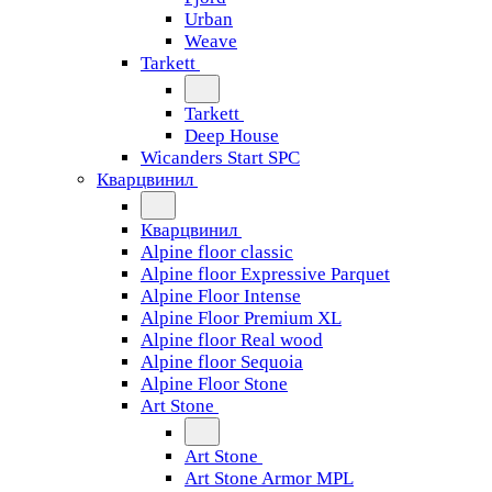
Urban
Weave
Tarkett
Tarkett
Deep House
Wicanders Start SPC
Кварцвинил
Кварцвинил
Alpine floor classic
Alpine floor Expressive Parquet
Alpine Floor Intense
Alpine Floor Premium XL
Alpine floor Real wood
Alpine floor Sequoia
Alpine Floor Stone
Art Stone
Art Stone
Art Stone Armor MPL