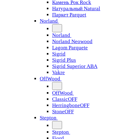
Камень Рок Rock
Натуральный Natural
Паркет Parquet
Norland
Norland
Norland Neowood
Lagom Parquete
Sigrid
Sigrid Plus
Sigrid Superior ABA
Vakre
OffWood
OffWood
ClassicOFF
HerringboneOFF
StoneOFF
Stepton
Stepton
Fjord