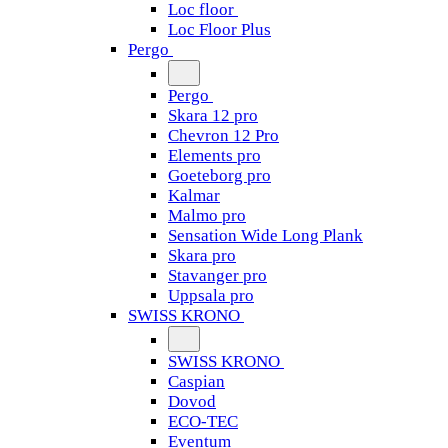
Loc floor
Loc Floor Plus
Pergo
Pergo
Skara 12 pro
Chevron 12 Pro
Elements pro
Goeteborg pro
Kalmar
Malmo pro
Sensation Wide Long Plank
Skara pro
Stavanger pro
Uppsala pro
SWISS KRONO
SWISS KRONO
Caspian
Dovod
ECO-TEC
Eventum