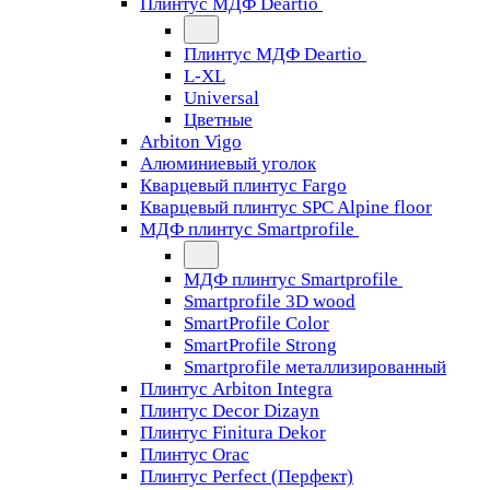
Плинтус МДФ Deartio
Плинтус МДФ Deartio
L-XL
Universal
Цветные
Arbiton Vigo
Алюминиевый уголок
Кварцевый плинтус Fargo
Кварцевый плинтус SPC Alpine floor
МДФ плинтус Smartprofile
МДФ плинтус Smartprofile
Smartprofile 3D wood
SmartProfile Color
SmartProfile Strong
Smartprofile металлизированный
Плинтус Arbiton Integra
Плинтус Decor Dizayn
Плинтус Finitura Dekor
Плинтус Orac
Плинтус Perfect (Перфект)