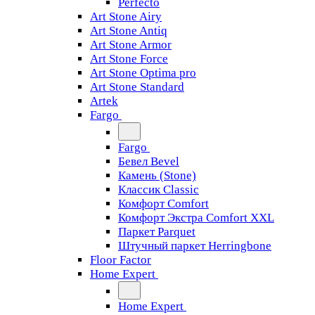
Perfecto
Art Stone Airy
Art Stone Antiq
Art Stone Armor
Art Stone Force
Art Stone Optima pro
Art Stone Standard
Artek
Fargo
Fargo
Бевел Bevel
Камень (Stone)
Классик Classic
Комфорт Comfort
Комфорт Экстра Comfort XXL
Паркет Parquet
Штучный паркет Herringbone
Floor Factor
Home Expert
Home Expert