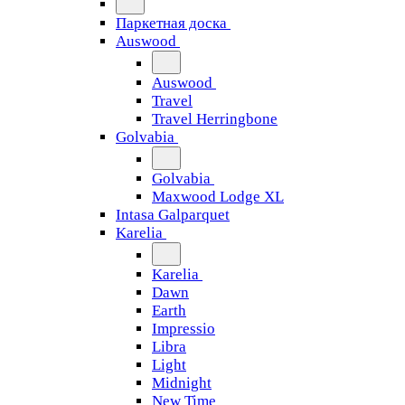
Паркетная доска
Auswood
Auswood
Travel
Travel Herringbone
Golvabia
Golvabia
Maxwood Lodge XL
Intasa Galparquet
Karelia
Karelia
Dawn
Earth
Impressio
Libra
Light
Midnight
New Time