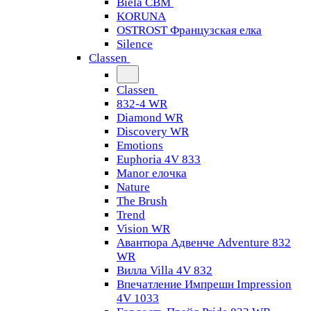
Biela CBM
KORUNA
OSTROST Французская елка
Silence
Classen
Classen
832-4 WR
Diamond WR
Discovery WR
Emotions
Euphoria 4V 833
Manor елочка
Nature
The Brush
Trend
Vision WR
Авантюра Адвенче Adventure 832
WR
Вилла Villa 4V 832
Впечатление Импрешн Impression
4V 1033