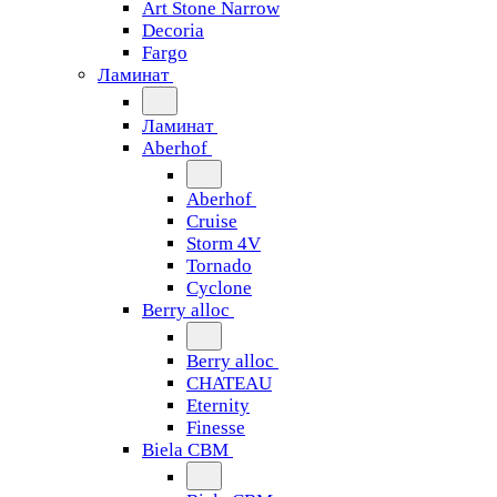
Art Stone Narrow
Decoria
Fargo
Ламинат
Ламинат
Aberhof
Aberhof
Cruise
Storm 4V
Tornado
Сyclone
Berry alloc
Berry alloc
CHATEAU
Eternity
Finesse
Biela CBM