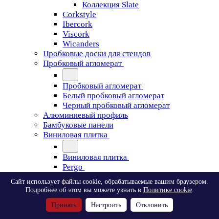
Коллекция Slate
Corkstyle
Ibercork
Viscork
Wicanders
Пробковые доски для стендов
Пробковый агломерат
Пробковый агломерат
Белый пробковый агломерат
Черный пробковый агломерат
Алюминиевый профиль
Бамбуковые панели
Виниловая плитка
Виниловая плитка
Pergo
Сайт использует файлы cookie, обрабатываемые вашим браузером.
Pergo
Подробнее об этом вы можете узнать в
Политике cookie
.
Classic Plank Optimum Glue
Принять
Настроить
Отклонить
Modern Plank Optimum Glue
Tile Optimum Glue