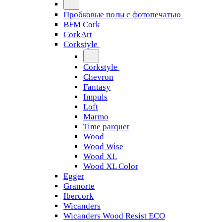
Пробковые полы с фотопечатью
BFM Cork
CorkArt
Corkstyle
Corkstyle
Chevron
Fantasy
Impuls
Loft
Marmo
Time parquet
Wood
Wood Wise
Wood XL
Wood XL Color
Egger
Granorte
Ibercork
Wicanders
Wicanders Wood Resist ECO