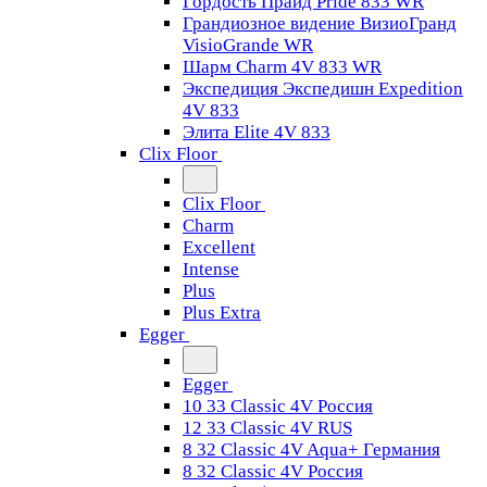
Гордость Прайд Pride 833 WR
Грандиозное видение ВизиоГранд
VisioGrande WR
Шарм Charm 4V 833 WR
Экспедиция Экспедишн Expedition
4V 833
Элита Elite 4V 833
Clix Floor
Clix Floor
Charm
Excellent
Intense
Plus
Plus Extra
Egger
Egger
10 33 Classic 4V Россия
12 33 Classic 4V RUS
8 32 Classic 4V Aqua+ Германия
8 32 Classic 4V Россия