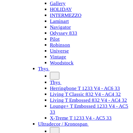
Gallery
HOLIDAY
INTERMEZZO
Laminart
Navigator
Odyssey 833
Pilot
Robinson
Universe
Vintage
Woodstock
Thys
Thys
Herringbone T 1233 V4 - AC6 33
Living T Classic 832 V4 - AC4 32
Living T Embossed 832 V4 - AC4 32
Lounge+ T Embossed 1233 V4 - AC5
33
X-Treme T 1233 V4 - AC5 33
Ultradecor / Kronospan