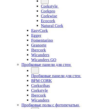
Corkstyle
Corkpro
Corkwise
Ecocork
Natural Cork
EasyCork
Egger
Fomentarino
Granorte
Ibercork
Wicanders
Wicanders GO
Пробковые панели для стен
Пробковые панели для стен
BFM CORK
Corksribas
Corkstyle
Ibercork
Wicanders
Пробковые полы с фотопечатью