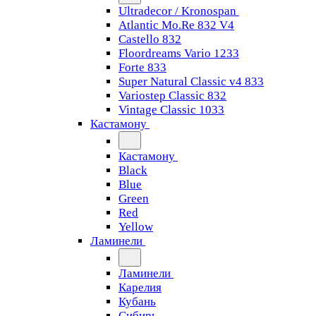
Ultradecor / Kronospan
Atlantic Mo.Re 832 V4
Castello 832
Floordreams Vario 1233
Forte 833
Super Natural Classic v4 833
Variostep Classic 832
Vintage Classic 1033
Кастамону
Кастамону
Black
Blue
Green
Red
Yellow
Ламинели
Ламинели
Карелия
Кубань
Сибирь