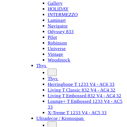
Gallery
HOLIDAY
INTERMEZZO
Laminart
Navigator
Odyssey 833
Pilot
Robinson
Universe
Vintage
Woodstock
Thys
Thys
Herringbone T 1233 V4 - AC6 33
Living T Classic 832 V4 - AC4 32
Living T Embossed 832 V4 - AC4 32
Lounge+ T Embossed 1233 V4 - AC5
33
X-Treme T 1233 V4 - AC5 33
Ultradecor / Kronospan