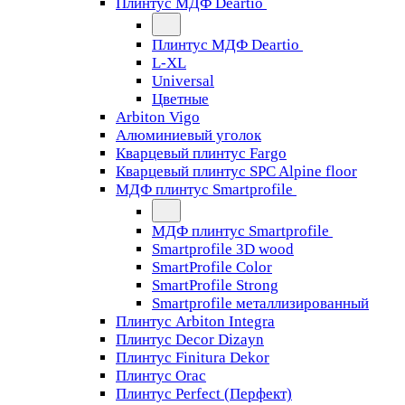
Плинтус МДФ Deartio
Плинтус МДФ Deartio
L-XL
Universal
Цветные
Arbiton Vigo
Алюминиевый уголок
Кварцевый плинтус Fargo
Кварцевый плинтус SPC Alpine floor
МДФ плинтус Smartprofile
МДФ плинтус Smartprofile
Smartprofile 3D wood
SmartProfile Color
SmartProfile Strong
Smartprofile металлизированный
Плинтус Arbiton Integra
Плинтус Decor Dizayn
Плинтус Finitura Dekor
Плинтус Orac
Плинтус Perfect (Перфект)