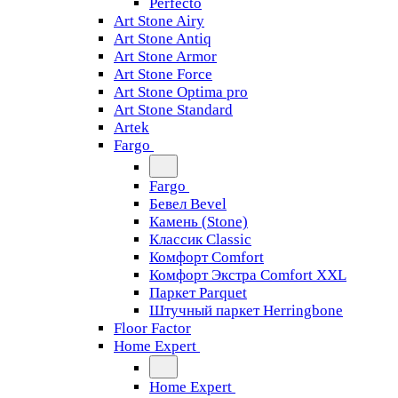
Perfecto
Art Stone Airy
Art Stone Antiq
Art Stone Armor
Art Stone Force
Art Stone Optima pro
Art Stone Standard
Artek
Fargo
Fargo
Бевел Bevel
Камень (Stone)
Классик Classic
Комфорт Comfort
Комфорт Экстра Comfort XXL
Паркет Parquet
Штучный паркет Herringbone
Floor Factor
Home Expert
Home Expert