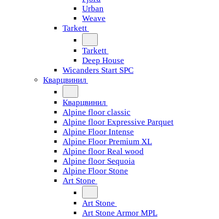
Urban
Weave
Tarkett
Tarkett
Deep House
Wicanders Start SPC
Кварцвинил
Кварцвинил
Alpine floor classic
Alpine floor Expressive Parquet
Alpine Floor Intense
Alpine Floor Premium XL
Alpine floor Real wood
Alpine floor Sequoia
Alpine Floor Stone
Art Stone
Art Stone
Art Stone Armor MPL