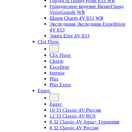
Гордость Прайд Pride 833 WR
Грандиозное видение ВизиоГранд
VisioGrande WR
Шарм Charm 4V 833 WR
Экспедиция Экспедишн Expedition
4V 833
Элита Elite 4V 833
Clix Floor
Clix Floor
Charm
Excellent
Intense
Plus
Plus Extra
Egger
Egger
10 33 Classic 4V Россия
12 33 Classic 4V RUS
8 32 Classic 4V Aqua+ Германия
8 32 Classic 4V Россия