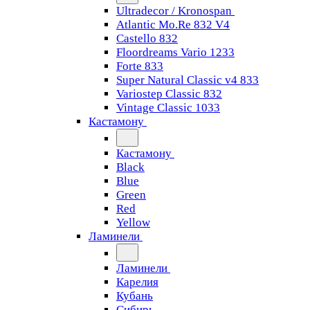
Ultradecor / Kronospan
Atlantic Mo.Re 832 V4
Castello 832
Floordreams Vario 1233
Forte 833
Super Natural Classic v4 833
Variostep Classic 832
Vintage Classic 1033
Кастамону
Кастамону
Black
Blue
Green
Red
Yellow
Ламинели
Ламинели
Карелия
Кубань
Сибирь