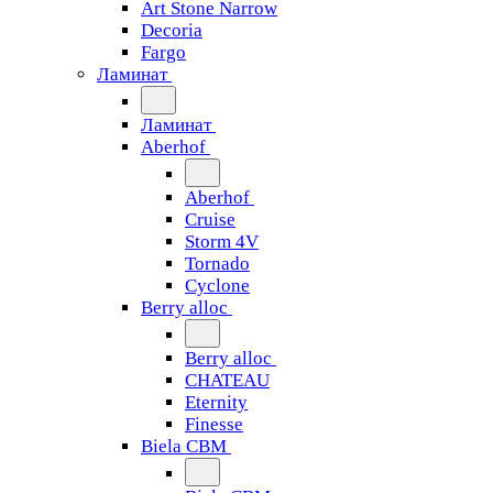
Art Stone Narrow
Decoria
Fargo
Ламинат
Ламинат
Aberhof
Aberhof
Cruise
Storm 4V
Tornado
Сyclone
Berry alloc
Berry alloc
CHATEAU
Eternity
Finesse
Biela CBM