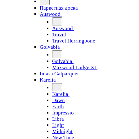
Паркетная доска
Auswood
Auswood
Travel
Travel Herringbone
Golvabia
Golvabia
Maxwood Lodge XL
Intasa Galparquet
Karelia
Karelia
Dawn
Earth
Impressio
Libra
Light
Midnight
New Time