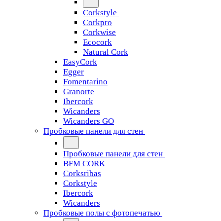
Corkstyle
Corkpro
Corkwise
Ecocork
Natural Cork
EasyCork
Egger
Fomentarino
Granorte
Ibercork
Wicanders
Wicanders GO
Пробковые панели для стен
Пробковые панели для стен
BFM CORK
Corksribas
Corkstyle
Ibercork
Wicanders
Пробковые полы с фотопечатью