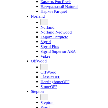
Камень Рок Rock
Натуральный Natural
Паркет Parquet
Norland
Norland
Norland Neowood
Lagom Parquete
Sigrid
Sigrid Plus
Sigrid Superior ABA
Vakre
OffWood
OffWood
ClassicOFF
HerringboneOFF
StoneOFF
Stepton
Stepton
Fjord