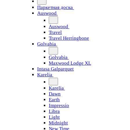
Паркетная доска
Auswood
Auswood
Travel
Travel Herringbone
Golvabia
Golvabia
Maxwood Lodge XL
Intasa Galparquet
Karelia
Karelia
Dawn
Earth
Impressio
Libra
Light
Midnight
New Time