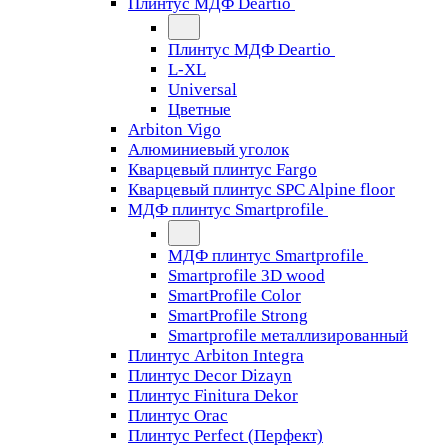
Плинтус МДФ Deartio
Плинтус МДФ Deartio
L-XL
Universal
Цветные
Arbiton Vigo
Алюминиевый уголок
Кварцевый плинтус Fargo
Кварцевый плинтус SPC Alpine floor
МДФ плинтус Smartprofile
МДФ плинтус Smartprofile
Smartprofile 3D wood
SmartProfile Color
SmartProfile Strong
Smartprofile металлизированный
Плинтус Arbiton Integra
Плинтус Decor Dizayn
Плинтус Finitura Dekor
Плинтус Orac
Плинтус Perfect (Перфект)