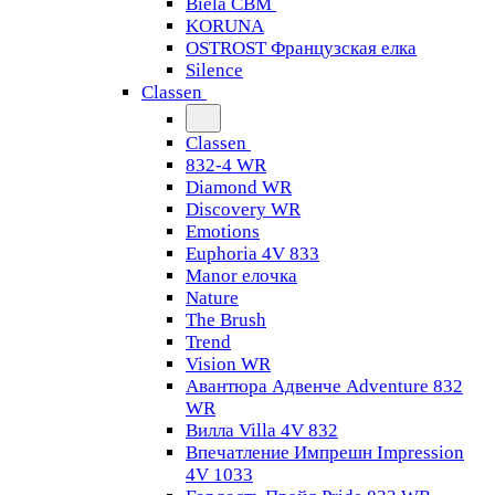
Biela CBM
KORUNA
OSTROST Французская елка
Silence
Classen
Classen
832-4 WR
Diamond WR
Discovery WR
Emotions
Euphoria 4V 833
Manor елочка
Nature
The Brush
Trend
Vision WR
Авантюра Адвенче Adventure 832
WR
Вилла Villa 4V 832
Впечатление Импрешн Impression
4V 1033