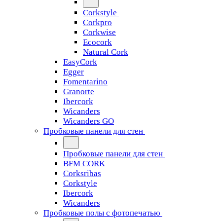
Corkstyle
Corkpro
Corkwise
Ecocork
Natural Cork
EasyCork
Egger
Fomentarino
Granorte
Ibercork
Wicanders
Wicanders GO
Пробковые панели для стен
Пробковые панели для стен
BFM CORK
Corksribas
Corkstyle
Ibercork
Wicanders
Пробковые полы с фотопечатью