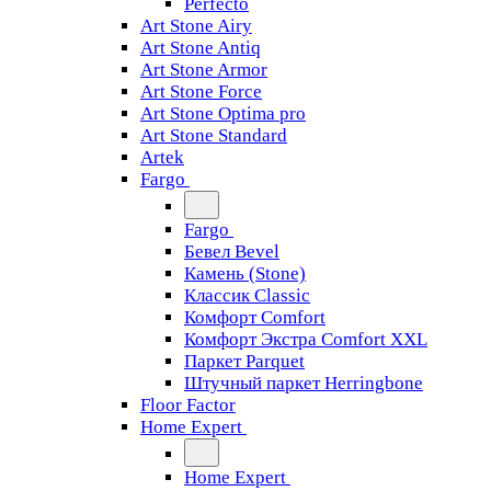
Perfecto
Art Stone Airy
Art Stone Antiq
Art Stone Armor
Art Stone Force
Art Stone Optima pro
Art Stone Standard
Artek
Fargo
Fargo
Бевел Bevel
Камень (Stone)
Классик Classic
Комфорт Comfort
Комфорт Экстра Comfort XXL
Паркет Parquet
Штучный паркет Herringbone
Floor Factor
Home Expert
Home Expert