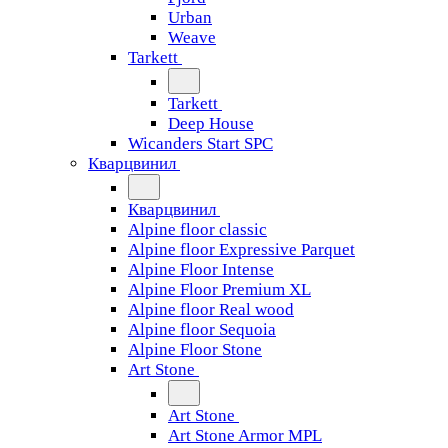
Urban
Weave
Tarkett
Tarkett
Deep House
Wicanders Start SPC
Кварцвинил
Кварцвинил
Alpine floor classic
Alpine floor Expressive Parquet
Alpine Floor Intense
Alpine Floor Premium XL
Alpine floor Real wood
Alpine floor Sequoia
Alpine Floor Stone
Art Stone
Art Stone
Art Stone Armor MPL