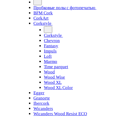
Пробковые полы с фотопечатью
BFM Cork
CorkArt
Corkstyle
Corkstyle
Chevron
Fantasy
Impuls
Loft
Marmo
Time parquet
Wood
Wood Wise
Wood XL
Wood XL Color
Egger
Granorte
Ibercork
Wicanders
Wicanders Wood Resist ECO