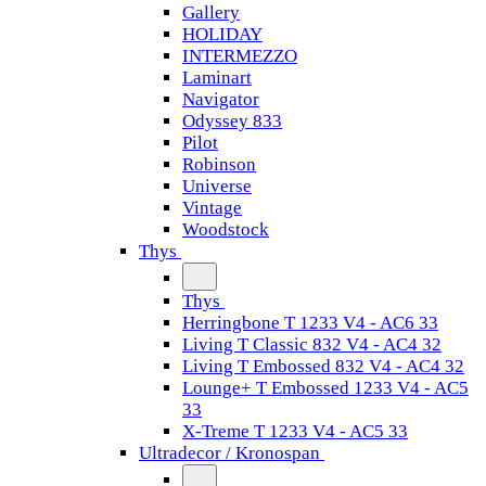
Gallery
HOLIDAY
INTERMEZZO
Laminart
Navigator
Odyssey 833
Pilot
Robinson
Universe
Vintage
Woodstock
Thys
Thys
Herringbone T 1233 V4 - AC6 33
Living T Classic 832 V4 - AC4 32
Living T Embossed 832 V4 - AC4 32
Lounge+ T Embossed 1233 V4 - AC5
33
X-Treme T 1233 V4 - AC5 33
Ultradecor / Kronospan