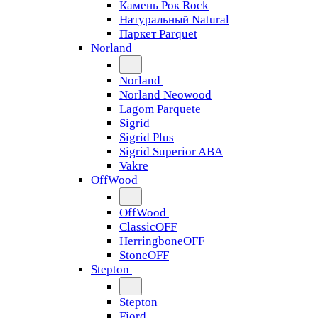
Камень Рок Rock
Натуральный Natural
Паркет Parquet
Norland
Norland
Norland Neowood
Lagom Parquete
Sigrid
Sigrid Plus
Sigrid Superior ABA
Vakre
OffWood
OffWood
ClassicOFF
HerringboneOFF
StoneOFF
Stepton
Stepton
Fjord