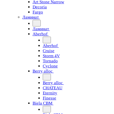
Art Stone Narrow
Decoria
Fargo
Ламинат
Ламинат
Aberhof
Aberhof
Cruise
Storm 4V
Tornado
Сyclone
Berry alloc
Berry alloc
CHATEAU
Eternity
Finesse
Biela CBM