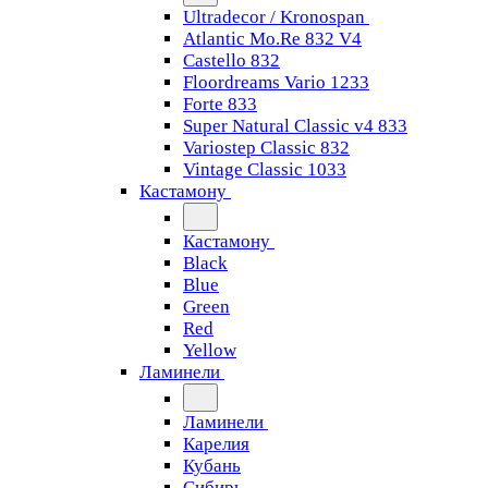
Ultradecor / Kronospan
Atlantic Mo.Re 832 V4
Castello 832
Floordreams Vario 1233
Forte 833
Super Natural Classic v4 833
Variostep Classic 832
Vintage Classic 1033
Кастамону
Кастамону
Black
Blue
Green
Red
Yellow
Ламинели
Ламинели
Карелия
Кубань
Сибирь