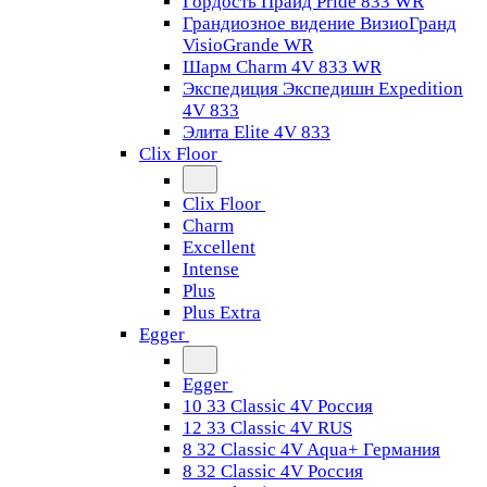
Гордость Прайд Pride 833 WR
Грандиозное видение ВизиоГранд
VisioGrande WR
Шарм Charm 4V 833 WR
Экспедиция Экспедишн Expedition
4V 833
Элита Elite 4V 833
Clix Floor
Clix Floor
Charm
Excellent
Intense
Plus
Plus Extra
Egger
Egger
10 33 Classic 4V Россия
12 33 Classic 4V RUS
8 32 Classic 4V Aqua+ Германия
8 32 Classic 4V Россия