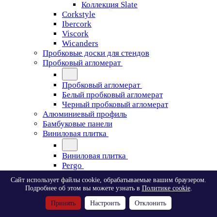
Коллекция Slate
Corkstyle
Ibercork
Viscork
Wicanders
Пробковые доски для стендов
Пробковый агломерат
Пробковый агломерат
Белый пробковый агломерат
Черный пробковый агломерат
Алюминиевый профиль
Бамбуковые панели
Виниловая плитка
Виниловая плитка
Pergo
Сайт использует файлы cookie, обрабатываемые вашим браузером.
Pergo
Подробнее об этом вы можете узнать в
Политике cookie
.
Classic Plank Optimum Glue
Принять
Настроить
Отклонить
Modern Plank Optimum Glue
Tile Optimum Glue