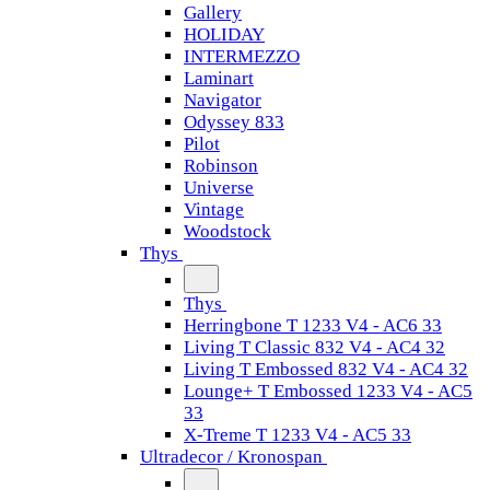
Gallery
HOLIDAY
INTERMEZZO
Laminart
Navigator
Odyssey 833
Pilot
Robinson
Universe
Vintage
Woodstock
Thys
Thys
Herringbone T 1233 V4 - AC6 33
Living T Classic 832 V4 - AC4 32
Living T Embossed 832 V4 - AC4 32
Lounge+ T Embossed 1233 V4 - AC5
33
X-Treme T 1233 V4 - AC5 33
Ultradecor / Kronospan