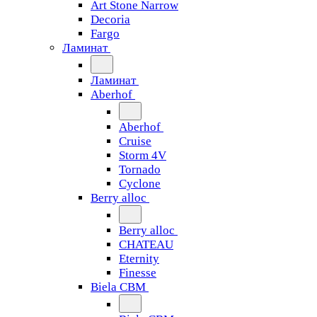
Art Stone Narrow
Decoria
Fargo
Ламинат
Ламинат
Aberhof
Aberhof
Cruise
Storm 4V
Tornado
Сyclone
Berry alloc
Berry alloc
CHATEAU
Eternity
Finesse
Biela CBM