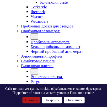
Коллекция Slate
Corkstyle
Ibercork
Viscork
Wicanders
Пробковые доски для стендов
Пробковый агломерат
Пробковый агломерат
Белый пробковый агломерат
Черный пробковый агломерат
Алюминиевый профиль
Бамбуковые панели
Виниловая плитка
Виниловая плитка
Pergo
Сайт использует файлы cookie, обрабатываемые вашим браузером.
Pergo
Подробнее об этом вы можете узнать в
Политике cookie
.
Classic Plank Optimum Glue
Принять
Настроить
Отклонить
Modern Plank Optimum Glue
Tile Optimum Glue