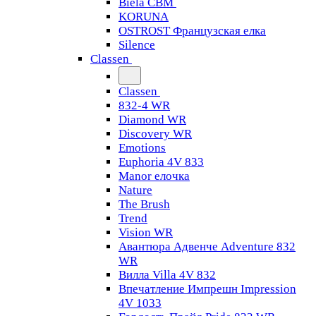
Biela CBM
KORUNA
OSTROST Французская елка
Silence
Classen
Classen
832-4 WR
Diamond WR
Discovery WR
Emotions
Euphoria 4V 833
Manor елочка
Nature
The Brush
Trend
Vision WR
Авантюра Адвенче Adventure 832
WR
Вилла Villa 4V 832
Впечатление Импрешн Impression
4V 1033