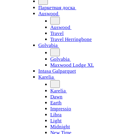
Паркетная доска
Auswood
Auswood
Travel
Travel Herringbone
Golvabia
Golvabia
Maxwood Lodge XL
Intasa Galparquet
Karelia
Karelia
Dawn
Earth
Impressio
Libra
Light
Midnight
New Time