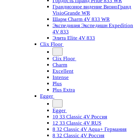
Гордость Прайд Pride 833 WR
Грандиозное видение ВизиоГранд
VisioGrande WR
Шарм Charm 4V 833 WR
Экспедиция Экспедишн Expedition
4V 833
Элита Elite 4V 833
Clix Floor
Clix Floor
Charm
Excellent
Intense
Plus
Plus Extra
Egger
Egger
10 33 Classic 4V Россия
12 33 Classic 4V RUS
8 32 Classic 4V Aqua+ Германия
8 32 Classic 4V Россия