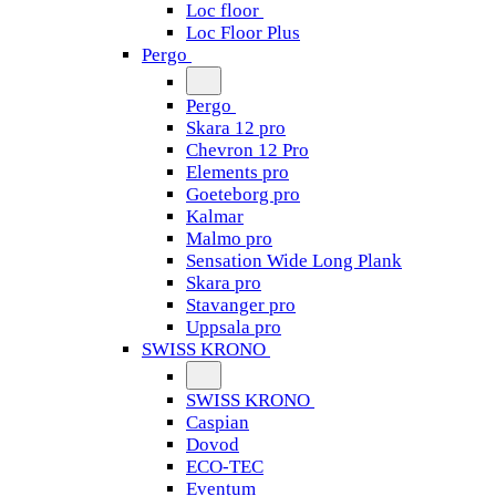
Loc floor
Loc Floor Plus
Pergo
Pergo
Skara 12 pro
Chevron 12 Pro
Elements pro
Goeteborg pro
Kalmar
Malmo pro
Sensation Wide Long Plank
Skara pro
Stavanger pro
Uppsala pro
SWISS KRONO
SWISS KRONO
Caspian
Dovod
ECO-TEC
Eventum