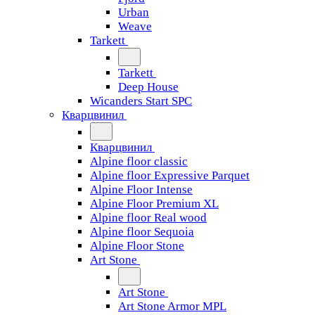
Urban
Weave
Tarkett
Tarkett
Deep House
Wicanders Start SPC
Кварцвинил
Кварцвинил
Alpine floor classic
Alpine floor Expressive Parquet
Alpine Floor Intense
Alpine Floor Premium XL
Alpine floor Real wood
Alpine floor Sequoia
Alpine Floor Stone
Art Stone
Art Stone
Art Stone Armor MPL