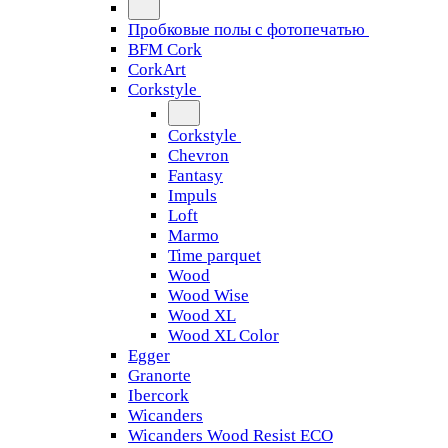
Пробковые полы с фотопечатью
BFM Cork
CorkArt
Corkstyle
Corkstyle
Chevron
Fantasy
Impuls
Loft
Marmo
Time parquet
Wood
Wood Wise
Wood XL
Wood XL Color
Egger
Granorte
Ibercork
Wicanders
Wicanders Wood Resist ECO