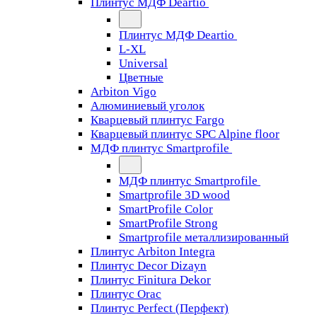
Плинтус МДФ Deartio
Плинтус МДФ Deartio
L-XL
Universal
Цветные
Arbiton Vigo
Алюминиевый уголок
Кварцевый плинтус Fargo
Кварцевый плинтус SPC Alpine floor
МДФ плинтус Smartprofile
МДФ плинтус Smartprofile
Smartprofile 3D wood
SmartProfile Color
SmartProfile Strong
Smartprofile металлизированный
Плинтус Arbiton Integra
Плинтус Decor Dizayn
Плинтус Finitura Dekor
Плинтус Orac
Плинтус Perfect (Перфект)