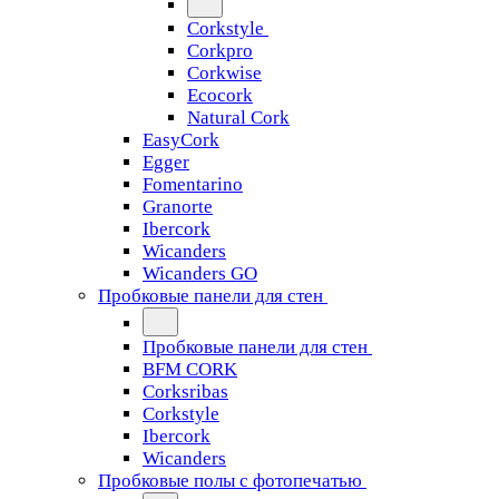
Corkstyle
Corkpro
Corkwise
Ecocork
Natural Cork
EasyCork
Egger
Fomentarino
Granorte
Ibercork
Wicanders
Wicanders GO
Пробковые панели для стен
Пробковые панели для стен
BFM CORK
Corksribas
Corkstyle
Ibercork
Wicanders
Пробковые полы с фотопечатью