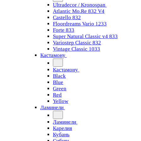
Ultradecor / Kronospan
Atlantic Mo.Re 832 V4
Castello 832
Floordreams Vario 1233
Forte 833
Super Natural Classic v4 833
Variostep Classic 832
Vintage Classic 1033
Кастамону
Кастамону
Black
Blue
Green
Red
Yellow
Ламинели
Ламинели
Карелия
Кубань
Сибирь