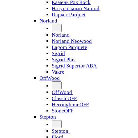
Камень Рок Rock
Натуральный Natural
Паркет Parquet
Norland
Norland
Norland Neowood
Lagom Parquete
Sigrid
Sigrid Plus
Sigrid Superior ABA
Vakre
OffWood
OffWood
ClassicOFF
HerringboneOFF
StoneOFF
Stepton
Stepton
Fjord