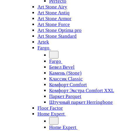
Perfecto
Art Stone Airy
Art Stone Antiq
Art Stone Armor
Art Stone Force
Art Stone Optima pro
Art Stone Standard
Artek
Fargo
Fargo
Бевел Bevel
Камень (Stone)
Классик Classic
Комфорт Comfort
Комфорт Экстра Comfort XXL
Паркет Parquet
Штучный паркет Herringbone
Floor Factor
Home Expert
Home Expert