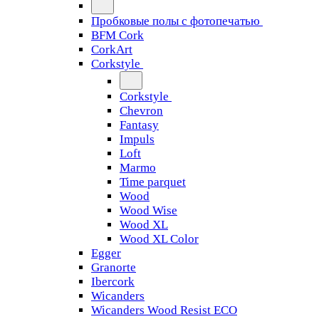
Пробковые полы с фотопечатью
BFM Cork
CorkArt
Corkstyle
Corkstyle
Chevron
Fantasy
Impuls
Loft
Marmo
Time parquet
Wood
Wood Wise
Wood XL
Wood XL Color
Egger
Granorte
Ibercork
Wicanders
Wicanders Wood Resist ECO