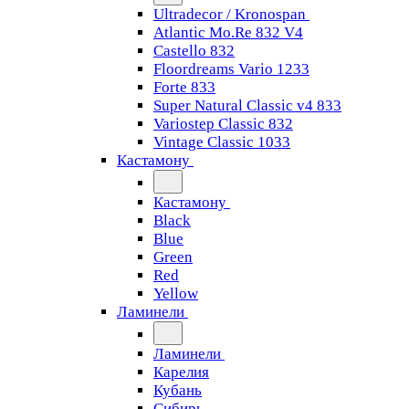
Ultradecor / Kronospan
Atlantic Mo.Re 832 V4
Castello 832
Floordreams Vario 1233
Forte 833
Super Natural Classic v4 833
Variostep Classic 832
Vintage Classic 1033
Кастамону
Кастамону
Black
Blue
Green
Red
Yellow
Ламинели
Ламинели
Карелия
Кубань
Сибирь