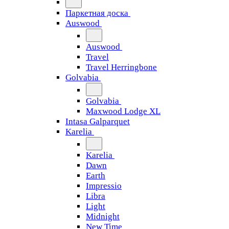
Паркетная доска
Auswood
Auswood
Travel
Travel Herringbone
Golvabia
Golvabia
Maxwood Lodge XL
Intasa Galparquet
Karelia
Karelia
Dawn
Earth
Impressio
Libra
Light
Midnight
New Time