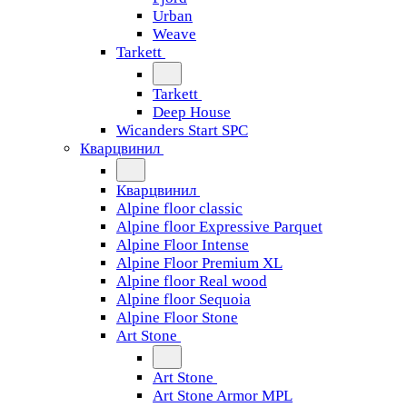
Urban
Weave
Tarkett
Tarkett
Deep House
Wicanders Start SPC
Кварцвинил
Кварцвинил
Alpine floor classic
Alpine floor Expressive Parquet
Alpine Floor Intense
Alpine Floor Premium XL
Alpine floor Real wood
Alpine floor Sequoia
Alpine Floor Stone
Art Stone
Art Stone
Art Stone Armor MPL