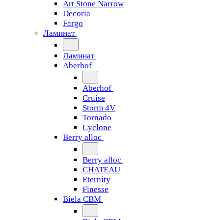
Art Stone Narrow
Decoria
Fargo
Ламинат
Ламинат
Aberhof
Aberhof
Cruise
Storm 4V
Tornado
Сyclone
Berry alloc
Berry alloc
CHATEAU
Eternity
Finesse
Biela CBM