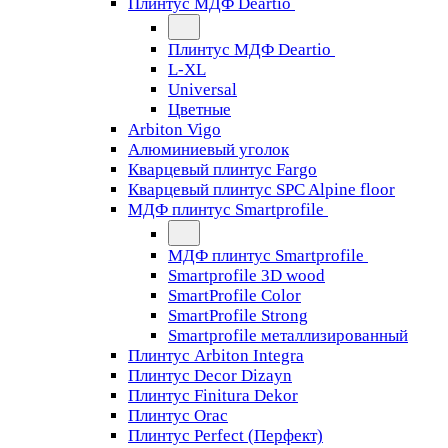
Плинтус МДФ Deartio
Плинтус МДФ Deartio
L-XL
Universal
Цветные
Arbiton Vigo
Алюминиевый уголок
Кварцевый плинтус Fargo
Кварцевый плинтус SPC Alpine floor
МДФ плинтус Smartprofile
МДФ плинтус Smartprofile
Smartprofile 3D wood
SmartProfile Color
SmartProfile Strong
Smartprofile металлизированный
Плинтус Arbiton Integra
Плинтус Decor Dizayn
Плинтус Finitura Dekor
Плинтус Orac
Плинтус Perfect (Перфект)