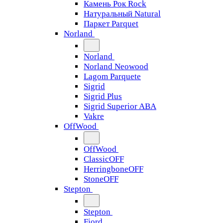
Камень Рок Rock
Натуральный Natural
Паркет Parquet
Norland
Norland
Norland Neowood
Lagom Parquete
Sigrid
Sigrid Plus
Sigrid Superior ABA
Vakre
OffWood
OffWood
ClassicOFF
HerringboneOFF
StoneOFF
Stepton
Stepton
Fjord