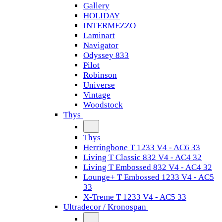
Gallery
HOLIDAY
INTERMEZZO
Laminart
Navigator
Odyssey 833
Pilot
Robinson
Universe
Vintage
Woodstock
Thys
Thys
Herringbone T 1233 V4 - AC6 33
Living T Classic 832 V4 - AC4 32
Living T Embossed 832 V4 - AC4 32
Lounge+ T Embossed 1233 V4 - AC5
33
X-Treme T 1233 V4 - AC5 33
Ultradecor / Kronospan