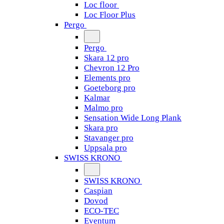
Loc floor
Loc Floor Plus
Pergo
Pergo
Skara 12 pro
Chevron 12 Pro
Elements pro
Goeteborg pro
Kalmar
Malmo pro
Sensation Wide Long Plank
Skara pro
Stavanger pro
Uppsala pro
SWISS KRONO
SWISS KRONO
Caspian
Dovod
ECO-TEC
Eventum