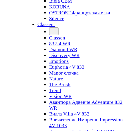
Biela CBM
KORUNA
OSTROST Французская елка
Silence
Classen
Classen
832-4 WR
Diamond WR
Discovery WR
Emotions
Euphoria 4V 833
Manor елочка
Nature
The Brush
Trend
Vision WR
Авантюра Адвенче Adventure 832
WR
Вилла Villa 4V 832
Впечатление Импрешн Impression
4V 1033