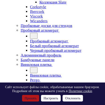
Коллекция Slate
Corkstyle
Ibercork
Viscork
Wicanders
Пробковые доски для стендов
Пробковый агломерат
Пробковый агломерат
Белый пробковый агломерат
Черный пробковый агломерат
Алюминиевый профиль
Бамбуковые панели
Виниловая плитка
Виниловая плитка
Pergo
Сайт использует файлы cookie, обрабатываемые вашим браузером.
Pergo
Подробнее об этом вы можете узнать в
Политике cookie
.
Classic Plank Optimum Glue
Принять
Настроить
Отклонить
Modern Plank Optimum Glue
Tile Optimum Glue