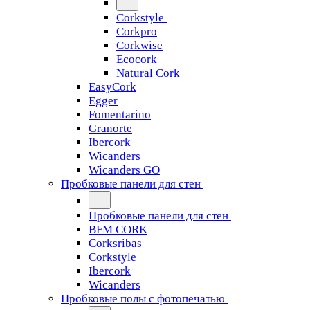
Corkstyle
Corkpro
Corkwise
Ecocork
Natural Cork
EasyCork
Egger
Fomentarino
Granorte
Ibercork
Wicanders
Wicanders GO
Пробковые панели для стен
Пробковые панели для стен
BFM CORK
Corksribas
Corkstyle
Ibercork
Wicanders
Пробковые полы с фотопечатью