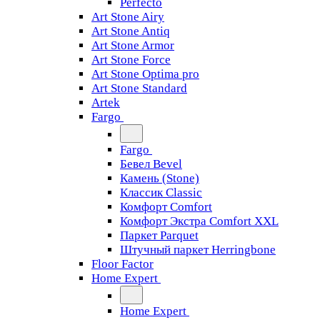
Perfecto
Art Stone Airy
Art Stone Antiq
Art Stone Armor
Art Stone Force
Art Stone Optima pro
Art Stone Standard
Artek
Fargo
Fargo
Бевел Bevel
Камень (Stone)
Классик Classic
Комфорт Comfort
Комфорт Экстра Comfort XXL
Паркет Parquet
Штучный паркет Herringbone
Floor Factor
Home Expert
Home Expert