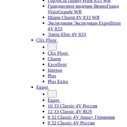
Гордость Прайд Pride 833 WR
Грандиозное видение ВизиоГранд
VisioGrande WR
Шарм Charm 4V 833 WR
Экспедиция Экспедишн Expedition
4V 833
Элита Elite 4V 833
Clix Floor
Clix Floor
Charm
Excellent
Intense
Plus
Plus Extra
Egger
Egger
10 33 Classic 4V Россия
12 33 Classic 4V RUS
8 32 Classic 4V Aqua+ Германия
8 32 Classic 4V Россия