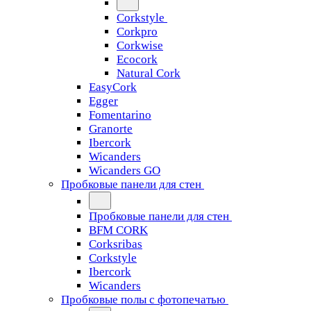
Corkstyle
Corkpro
Corkwise
Ecocork
Natural Cork
EasyCork
Egger
Fomentarino
Granorte
Ibercork
Wicanders
Wicanders GO
Пробковые панели для стен
Пробковые панели для стен
BFM CORK
Corksribas
Corkstyle
Ibercork
Wicanders
Пробковые полы с фотопечатью