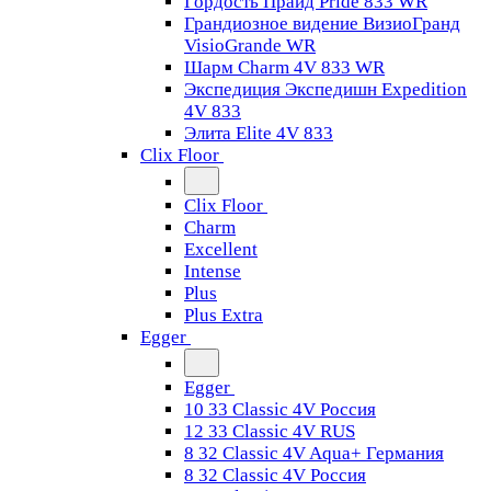
Гордость Прайд Pride 833 WR
Грандиозное видение ВизиоГранд
VisioGrande WR
Шарм Charm 4V 833 WR
Экспедиция Экспедишн Expedition
4V 833
Элита Elite 4V 833
Clix Floor
Clix Floor
Charm
Excellent
Intense
Plus
Plus Extra
Egger
Egger
10 33 Classic 4V Россия
12 33 Classic 4V RUS
8 32 Classic 4V Aqua+ Германия
8 32 Classic 4V Россия