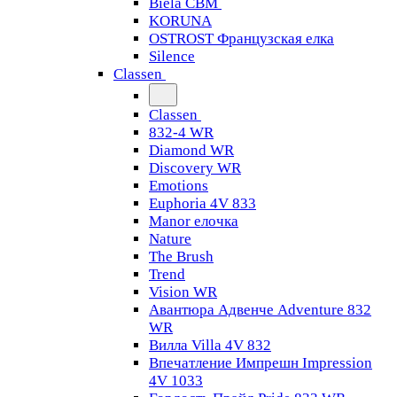
Biela CBM
KORUNA
OSTROST Французская елка
Silence
Classen
Classen
832-4 WR
Diamond WR
Discovery WR
Emotions
Euphoria 4V 833
Manor елочка
Nature
The Brush
Trend
Vision WR
Авантюра Адвенче Adventure 832
WR
Вилла Villa 4V 832
Впечатление Импрешн Impression
4V 1033