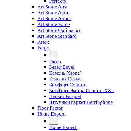
Perfecto
Art Stone Airy
Art Stone Antiq
Art Stone Armor
Art Stone Force
Art Stone Optima pro
Art Stone Standard
Artek
Fargo
Fargo
Бевел Bevel
Камень (Stone)
Классик Classic
Комфорт Comfort
Комфорт Экстра Comfort XXL
Паркет Parquet
Штучный паркет Herringbone
Floor Factor
Home Expert
Home Expert