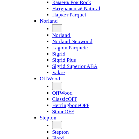
Камень Рок Rock
Натуральный Natural
Паркет Parquet
Norland
Norland
Norland Neowood
Lagom Parquete
Sigrid
Sigrid Plus
Sigrid Superior ABA
Vakre
OffWood
OffWood
ClassicOFF
HerringboneOFF
StoneOFF
Stepton
Stepton
Fjord