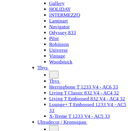
Gallery
HOLIDAY
INTERMEZZO
Laminart
Navigator
Odyssey 833
Pilot
Robinson
Universe
Vintage
Woodstock
Thys
Thys
Herringbone T 1233 V4 - AC6 33
Living T Classic 832 V4 - AC4 32
Living T Embossed 832 V4 - AC4 32
Lounge+ T Embossed 1233 V4 - AC5
33
X-Treme T 1233 V4 - AC5 33
Ultradecor / Kronospan