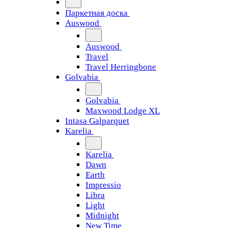
Паркетная доска
Auswood
Auswood
Travel
Travel Herringbone
Golvabia
Golvabia
Maxwood Lodge XL
Intasa Galparquet
Karelia
Karelia
Dawn
Earth
Impressio
Libra
Light
Midnight
New Time