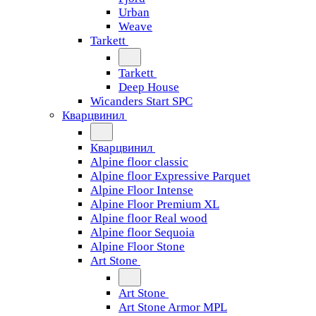
Urban
Weave
Tarkett
Tarkett
Deep House
Wicanders Start SPC
Кварцвинил
Кварцвинил
Alpine floor classic
Alpine floor Expressive Parquet
Alpine Floor Intense
Alpine Floor Premium XL
Alpine floor Real wood
Alpine floor Sequoia
Alpine Floor Stone
Art Stone
Art Stone
Art Stone Armor MPL