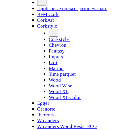
Пробковые полы с фотопечатью
BFM Cork
CorkArt
Corkstyle
Corkstyle
Chevron
Fantasy
Impuls
Loft
Marmo
Time parquet
Wood
Wood Wise
Wood XL
Wood XL Color
Egger
Granorte
Ibercork
Wicanders
Wicanders Wood Resist ECO