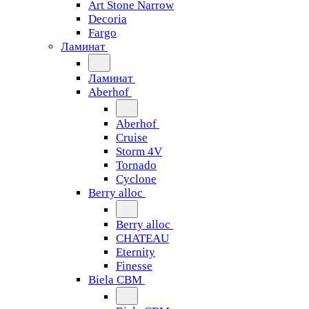
Art Stone Narrow
Decoria
Fargo
Ламинат
Ламинат
Aberhof
Aberhof
Cruise
Storm 4V
Tornado
Сyclone
Berry alloc
Berry alloc
CHATEAU
Eternity
Finesse
Biela CBM