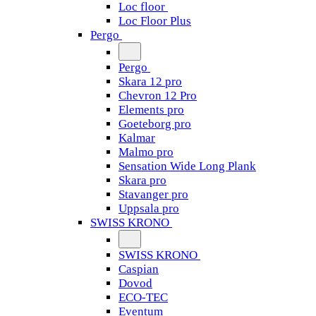
Loc floor
Loc Floor Plus
Pergo
Pergo
Skara 12 pro
Chevron 12 Pro
Elements pro
Goeteborg pro
Kalmar
Malmo pro
Sensation Wide Long Plank
Skara pro
Stavanger pro
Uppsala pro
SWISS KRONO
SWISS KRONO
Caspian
Dovod
ECO-TEC
Eventum