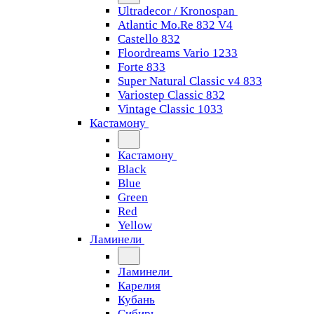
Ultradecor / Kronospan
Atlantic Mo.Re 832 V4
Castello 832
Floordreams Vario 1233
Forte 833
Super Natural Classic v4 833
Variostep Classic 832
Vintage Classic 1033
Кастамону
Кастамону
Black
Blue
Green
Red
Yellow
Ламинели
Ламинели
Карелия
Кубань
Сибирь