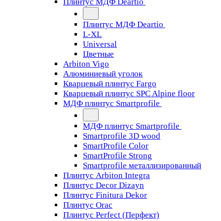
Плинтус МДФ Deartio
Плинтус МДФ Deartio
L-XL
Universal
Цветные
Arbiton Vigo
Алюминиевый уголок
Кварцевый плинтус Fargo
Кварцевый плинтус SPC Alpine floor
МДФ плинтус Smartprofile
МДФ плинтус Smartprofile
Smartprofile 3D wood
SmartProfile Color
SmartProfile Strong
Smartprofile металлизированный
Плинтус Arbiton Integra
Плинтус Decor Dizayn
Плинтус Finitura Dekor
Плинтус Orac
Плинтус Perfect (Перфект)