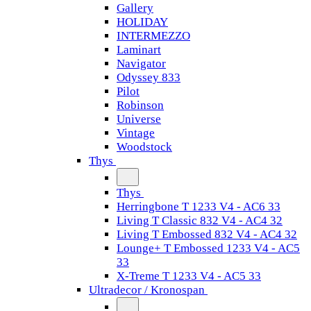
Gallery
HOLIDAY
INTERMEZZO
Laminart
Navigator
Odyssey 833
Pilot
Robinson
Universe
Vintage
Woodstock
Thys
Thys
Herringbone T 1233 V4 - AC6 33
Living T Classic 832 V4 - AC4 32
Living T Embossed 832 V4 - AC4 32
Lounge+ T Embossed 1233 V4 - AC5
33
X-Treme T 1233 V4 - AC5 33
Ultradecor / Kronospan