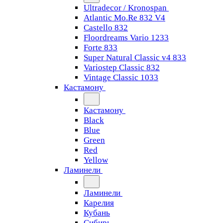
Ultradecor / Kronospan
Atlantic Mo.Re 832 V4
Castello 832
Floordreams Vario 1233
Forte 833
Super Natural Classic v4 833
Variostep Classic 832
Vintage Classic 1033
Кастамону
Кастамону
Black
Blue
Green
Red
Yellow
Ламинели
Ламинели
Карелия
Кубань
Сибирь