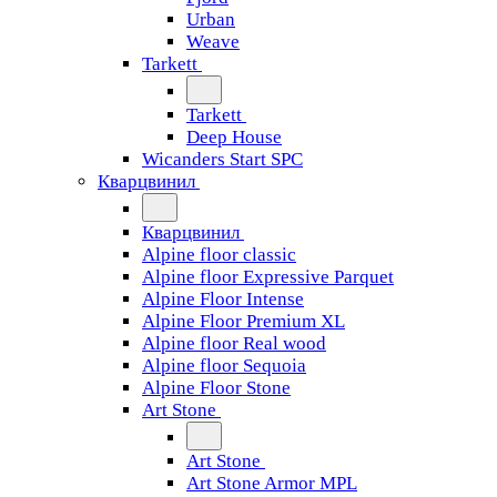
Urban
Weave
Tarkett
Tarkett
Deep House
Wicanders Start SPC
Кварцвинил
Кварцвинил
Alpine floor classic
Alpine floor Expressive Parquet
Alpine Floor Intense
Alpine Floor Premium XL
Alpine floor Real wood
Alpine floor Sequoia
Alpine Floor Stone
Art Stone
Art Stone
Art Stone Armor MPL