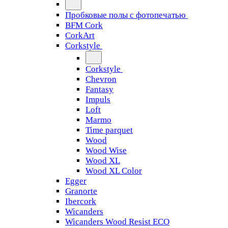
Пробковые полы с фотопечатью
BFM Cork
CorkArt
Corkstyle
Corkstyle
Chevron
Fantasy
Impuls
Loft
Marmo
Time parquet
Wood
Wood Wise
Wood XL
Wood XL Color
Egger
Granorte
Ibercork
Wicanders
Wicanders Wood Resist ECO