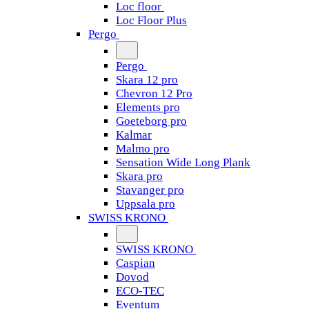
Loc floor
Loc Floor Plus
Pergo
Pergo
Skara 12 pro
Chevron 12 Pro
Elements pro
Goeteborg pro
Kalmar
Malmo pro
Sensation Wide Long Plank
Skara pro
Stavanger pro
Uppsala pro
SWISS KRONO
SWISS KRONO
Caspian
Dovod
ECO-TEC
Eventum