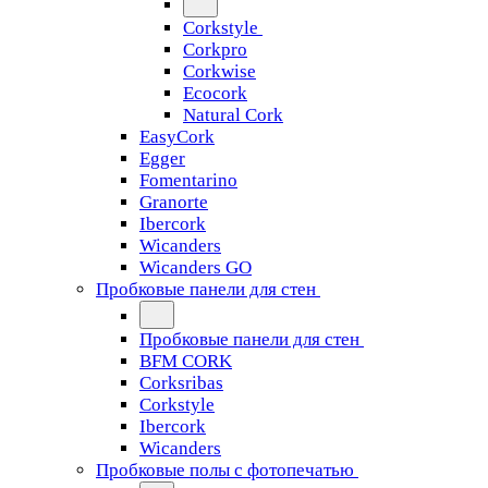
Corkstyle
Corkpro
Corkwise
Ecocork
Natural Cork
EasyCork
Egger
Fomentarino
Granorte
Ibercork
Wicanders
Wicanders GO
Пробковые панели для стен
Пробковые панели для стен
BFM CORK
Corksribas
Corkstyle
Ibercork
Wicanders
Пробковые полы с фотопечатью