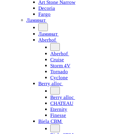
Art Stone Narrow
Decoria
Fargo
Ламинат
Ламинат
Aberhof
Aberhof
Cruise
Storm 4V
Tornado
Сyclone
Berry alloc
Berry alloc
CHATEAU
Eternity
Finesse
Biela CBM