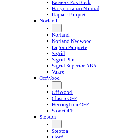
Камень Рок Rock
Натуральный Natural
Паркет Parquet
Norland
Norland
Norland Neowood
Lagom Parquete
Sigrid
Sigrid Plus
Sigrid Superior ABA
Vakre
OffWood
OffWood
ClassicOFF
HerringboneOFF
StoneOFF
Stepton
Stepton
Fjord