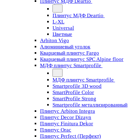
Плинтус МДФ Deartio
Плинтус МДФ Deartio
L-XL
Universal
Цветные
Arbiton Vigo
Алюминиевый уголок
Кварцевый плинтус Fargo
Кварцевый плинтус SPC Alpine floor
МДФ плинтус Smartprofile
МДФ плинтус Smartprofile
Smartprofile 3D wood
SmartProfile Color
SmartProfile Strong
Smartprofile металлизированный
Плинтус Arbiton Integra
Плинтус Decor Dizayn
Плинтус Finitura Dekor
Плинтус Orac
Плинтус Perfect (Перфект)