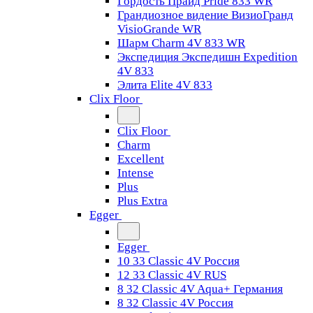
Гордость Прайд Pride 833 WR
Грандиозное видение ВизиоГранд
VisioGrande WR
Шарм Charm 4V 833 WR
Экспедиция Экспедишн Expedition
4V 833
Элита Elite 4V 833
Clix Floor
Clix Floor
Charm
Excellent
Intense
Plus
Plus Extra
Egger
Egger
10 33 Classic 4V Россия
12 33 Classic 4V RUS
8 32 Classic 4V Aqua+ Германия
8 32 Classic 4V Россия