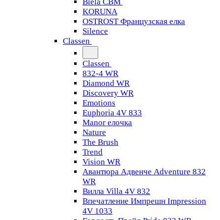
Biela CBM
KORUNA
OSTROST Французская елка
Silence
Classen
Classen
832-4 WR
Diamond WR
Discovery WR
Emotions
Euphoria 4V 833
Manor елочка
Nature
The Brush
Trend
Vision WR
Авантюра Адвенче Adventure 832
WR
Вилла Villa 4V 832
Впечатление Импрешн Impression
4V 1033