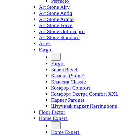
Perfecto
Art Stone Airy
Art Stone Antiq
Art Stone Armor
Art Stone Force
Art Stone Optima pro
Art Stone Standard
Artek
Fargo
Fargo
Бевел Bevel
Камень (Stone)
Классик Classic
Комфорт Comfort
Комфорт Экстра Comfort XXL
Паркет Parquet
Штучный паркет Herringbone
Floor Factor
Home Expert
Home Expert