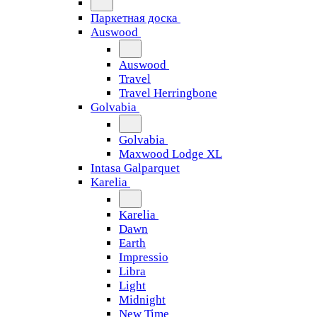
Паркетная доска
Auswood
Auswood
Travel
Travel Herringbone
Golvabia
Golvabia
Maxwood Lodge XL
Intasa Galparquet
Karelia
Karelia
Dawn
Earth
Impressio
Libra
Light
Midnight
New Time