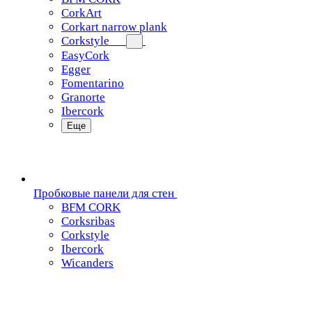
CorkArt
Corkart narrow plank
Corkstyle
EasyCork
Egger
Fomentarino
Granorte
Ibercork
Еще
Пробковые панели для стен
BFM CORK
Corksribas
Corkstyle
Ibercork
Wicanders