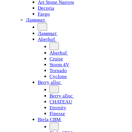
Art Stone Narrow
Decoria
Fargo
Ламинат
Ламинат
Aberhof
Aberhof
Cruise
Storm 4V
Tornado
Сyclone
Berry alloc
Berry alloc
CHATEAU
Eternity
Finesse
Biela CBM