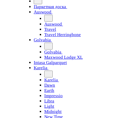
Паркетная доска
Auswood
Auswood
Travel
Travel Herringbone
Golvabia
Golvabia
Maxwood Lodge XL
Intasa Galparquet
Karelia
Karelia
Dawn
Earth
Impressio
Libra
Light
Midnight
New Time