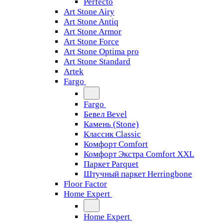
Perfecto
Art Stone Airy
Art Stone Antiq
Art Stone Armor
Art Stone Force
Art Stone Optima pro
Art Stone Standard
Artek
Fargo
Fargo
Бевел Bevel
Камень (Stone)
Классик Classic
Комфорт Comfort
Комфорт Экстра Comfort XXL
Паркет Parquet
Штучный паркет Herringbone
Floor Factor
Home Expert
Home Expert