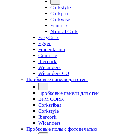
Corkstyle
Corkpro
Corkwise
Ecocork
Natural Cork
EasyCork
Egger
Fomentarino
Granorte
Ibercork
Wicanders
Wicanders GO
Пробковые панели для стен
Пробковые панели для стен
BFM CORK
Corksribas
Corkstyle
Ibercork
Wicanders
Пробковые полы с фотопечатью