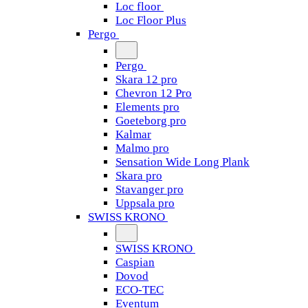
Loc floor
Loc Floor Plus
Pergo
Pergo
Skara 12 pro
Chevron 12 Pro
Elements pro
Goeteborg pro
Kalmar
Malmo pro
Sensation Wide Long Plank
Skara pro
Stavanger pro
Uppsala pro
SWISS KRONO
SWISS KRONO
Caspian
Dovod
ECO-TEC
Eventum