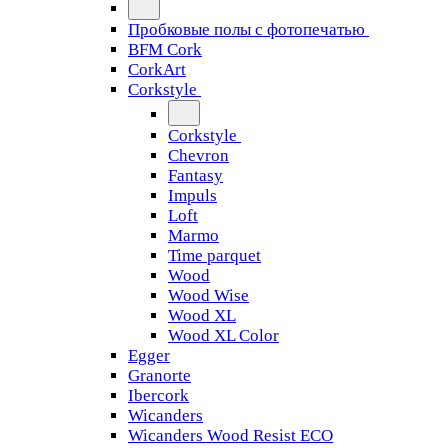
Пробковые полы с фотопечатью
BFM Cork
CorkArt
Corkstyle
Corkstyle
Chevron
Fantasy
Impuls
Loft
Marmo
Time parquet
Wood
Wood Wise
Wood XL
Wood XL Color
Egger
Granorte
Ibercork
Wicanders
Wicanders Wood Resist ECO