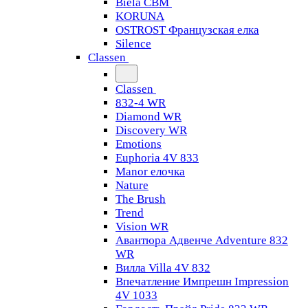
Biela CBM
KORUNA
OSTROST Французская елка
Silence
Classen
Classen
832-4 WR
Diamond WR
Discovery WR
Emotions
Euphoria 4V 833
Manor елочка
Nature
The Brush
Trend
Vision WR
Авантюра Адвенче Adventure 832
WR
Вилла Villa 4V 832
Впечатление Импрешн Impression
4V 1033