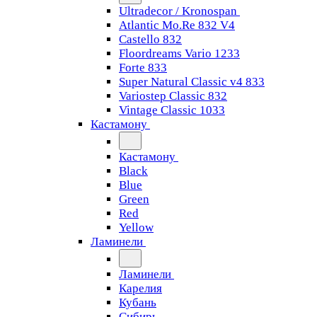
Ultradecor / Kronospan
Atlantic Mo.Re 832 V4
Castello 832
Floordreams Vario 1233
Forte 833
Super Natural Classic v4 833
Variostep Classic 832
Vintage Classic 1033
Кастамону
Кастамону
Black
Blue
Green
Red
Yellow
Ламинели
Ламинели
Карелия
Кубань
Сибирь