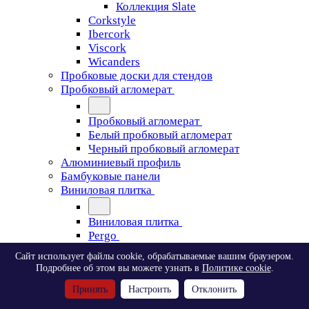
Коллекция Slate
Corkstyle
Ibercork
Viscork
Wicanders
Пробковые доски для стендов
Пробковый агломерат
Пробковый агломерат
Белый пробковый агломерат
Черный пробковый агломерат
Алюминиевый профиль
Бамбуковые панели
Виниловая плитка
Виниловая плитка
Pergo
Сайт использует файлы cookie, обрабатываемые вашим браузером.
Pergo
Подробнее об этом вы можете узнать в
Политике cookie
.
Classic Plank Optimum Glue
Принять
Настроить
Отклонить
Modern Plank Optimum Glue
Tile Optimum Glue