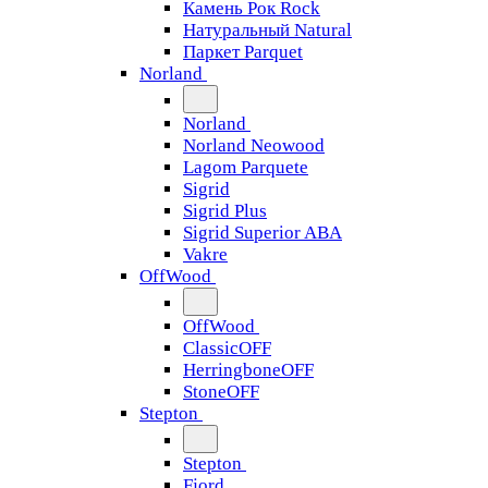
Камень Рок Rock
Натуральный Natural
Паркет Parquet
Norland
Norland
Norland Neowood
Lagom Parquete
Sigrid
Sigrid Plus
Sigrid Superior ABA
Vakre
OffWood
OffWood
ClassicOFF
HerringboneOFF
StoneOFF
Stepton
Stepton
Fjord