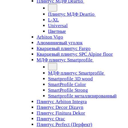
Плинтус МДФ Deartio
Плинтус МДФ Deartio
L-XL
Universal
Цветные
Arbiton Vigo
Алюминиевый уголок
Кварцевый плинтус Fargo
Кварцевый плинтус SPC Alpine floor
МДФ плинтус Smartprofile
МДФ плинтус Smartprofile
Smartprofile 3D wood
SmartProfile Color
SmartProfile Strong
Smartprofile металлизированный
Плинтус Arbiton Integra
Плинтус Decor Dizayn
Плинтус Finitura Dekor
Плинтус Orac
Плинтус Perfect (Перфект)