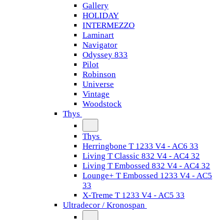
Gallery
HOLIDAY
INTERMEZZO
Laminart
Navigator
Odyssey 833
Pilot
Robinson
Universe
Vintage
Woodstock
Thys
Thys
Herringbone T 1233 V4 - AC6 33
Living T Classic 832 V4 - AC4 32
Living T Embossed 832 V4 - AC4 32
Lounge+ T Embossed 1233 V4 - AC5
33
X-Treme T 1233 V4 - AC5 33
Ultradecor / Kronospan