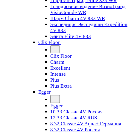
Гордость Прайд Pride 833 WR
Грандиозное видение ВизиоГранд
VisioGrande WR
Шарм Charm 4V 833 WR
Экспедиция Экспедишн Expedition
4V 833
Элита Elite 4V 833
Clix Floor
Clix Floor
Charm
Excellent
Intense
Plus
Plus Extra
Egger
Egger
10 33 Classic 4V Россия
12 33 Classic 4V RUS
8 32 Classic 4V Aqua+ Германия
8 32 Classic 4V Россия