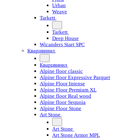
Urban
Weave
Tarkett
Tarkett
Deep House
Wicanders Start SPC
Кварцвинил
Кварцвинил
Alpine floor classic
Alpine floor Expressive Parquet
Alpine Floor Intense
Alpine Floor Premium XL
Alpine floor Real wood
Alpine floor Sequoia
Alpine Floor Stone
Art Stone
Art Stone
Art Stone Armor MPL