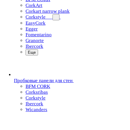
CorkArt
Corkart narrow plank
Corkstyle
EasyCork
Egger
Fomentarino
Granorte
Ibercork
Еще
Пробковые панели для стен
BFM CORK
Corksribas
Corkstyle
Ibercork
Wicanders