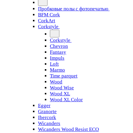
Пробковые полы с фотопечатью
BFM Cork
CorkArt
Corkstyle
Corkstyle
Chevron
Fantasy
Impuls
Loft
Marmo
Time parquet
Wood
Wood Wise
Wood XL
Wood XL Color
Egger
Granorte
Ibercork
Wicanders
Wicanders Wood Resist ECO