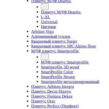
Плинтус МДФ Deartio
Плинтус МДФ Deartio
L-XL
Universal
Цветные
Arbiton Vigo
Алюминиевый уголок
Кварцевый плинтус Fargo
Кварцевый плинтус SPC Alpine floor
МДФ плинтус Smartprofile
МДФ плинтус Smartprofile
Smartprofile 3D wood
SmartProfile Color
SmartProfile Strong
Smartprofile металлизированный
Плинтус Arbiton Integra
Плинтус Decor Dizayn
Плинтус Finitura Dekor
Плинтус Orac
Плинтус Perfect (Перфект)