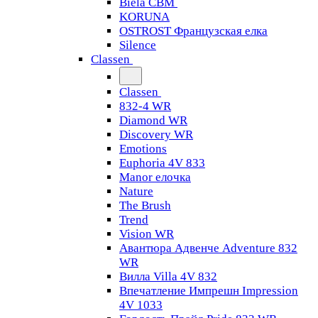
Biela CBM
KORUNA
OSTROST Французская елка
Silence
Classen
Classen
832-4 WR
Diamond WR
Discovery WR
Emotions
Euphoria 4V 833
Manor елочка
Nature
The Brush
Trend
Vision WR
Авантюра Адвенче Adventure 832
WR
Вилла Villa 4V 832
Впечатление Импрешн Impression
4V 1033