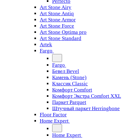
Perfecto
Art Stone Airy
Art Stone Antiq
Art Stone Armor
Art Stone Force
Art Stone Optima pro
Art Stone Standard
Artek
Fargo
Fargo
Бевел Bevel
Камень (Stone)
Классик Classic
Комфорт Comfort
Комфорт Экстра Comfort XXL
Паркет Parquet
Штучный паркет Herringbone
Floor Factor
Home Expert
Home Expert