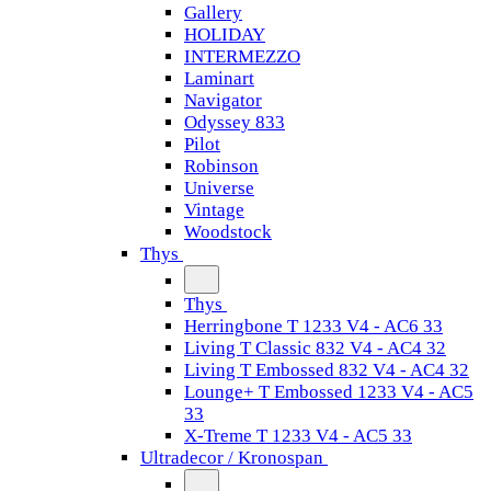
Gallery
HOLIDAY
INTERMEZZO
Laminart
Navigator
Odyssey 833
Pilot
Robinson
Universe
Vintage
Woodstock
Thys
Thys
Herringbone T 1233 V4 - AC6 33
Living T Classic 832 V4 - AC4 32
Living T Embossed 832 V4 - AC4 32
Lounge+ T Embossed 1233 V4 - AC5
33
X-Treme T 1233 V4 - AC5 33
Ultradecor / Kronospan