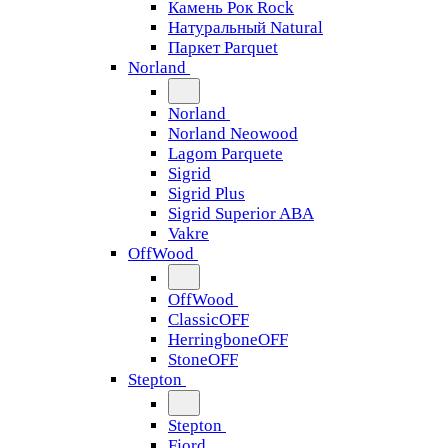
Камень Рок Rock
Натуральный Natural
Паркет Parquet
Norland
Norland
Norland Neowood
Lagom Parquete
Sigrid
Sigrid Plus
Sigrid Superior ABA
Vakre
OffWood
OffWood
ClassicOFF
HerringboneOFF
StoneOFF
Stepton
Stepton
Fjord