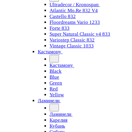
Ultradecor / Kronospan
Atlantic Mo.Re 832 V4
Castello 832
Floordreams Vario 1233
Forte 833
Super Natural Classic v4 833
Variostep Classic 832
Vintage Classic 1033
Кастамону
Кастамону
Black
Blue
Green
Red
Yellow
Ламинели
Ламинели
Карелия
Кубань
Сибирь