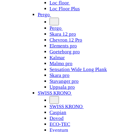
Loc floor
Loc Floor Plus
Pergo
Pergo
Skara 12 pro
Chevron 12 Pro
Elements pro
Goeteborg pro
Kalmar
Malmo pro
Sensation Wide Long Plank
Skara pro
Stavanger pro
Uppsala pro
SWISS KRONO
SWISS KRONO
Caspian
Dovod
ECO-TEC
Eventum