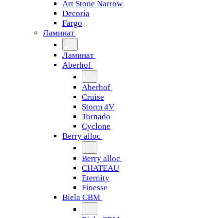
Art Stone Narrow
Decoria
Fargo
Ламинат
Ламинат
Aberhof
Aberhof
Cruise
Storm 4V
Tornado
Сyclone
Berry alloc
Berry alloc
CHATEAU
Eternity
Finesse
Biela CBM