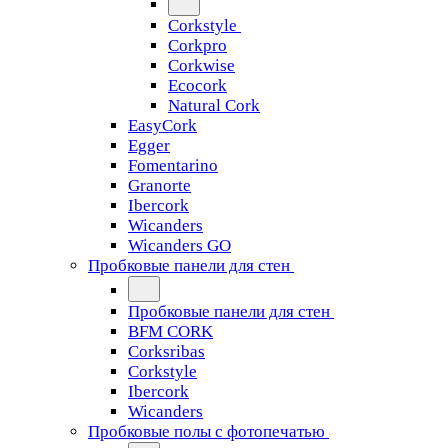
Corkstyle
Corkpro
Corkwise
Ecocork
Natural Cork
EasyCork
Egger
Fomentarino
Granorte
Ibercork
Wicanders
Wicanders GO
Пробковые панели для стен
Пробковые панели для стен
BFM CORK
Corksribas
Corkstyle
Ibercork
Wicanders
Пробковые полы с фотопечатью