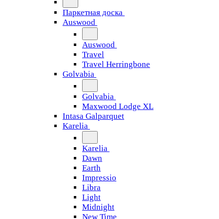
Паркетная доска
Auswood
Auswood
Travel
Travel Herringbone
Golvabia
Golvabia
Maxwood Lodge XL
Intasa Galparquet
Karelia
Karelia
Dawn
Earth
Impressio
Libra
Light
Midnight
New Time