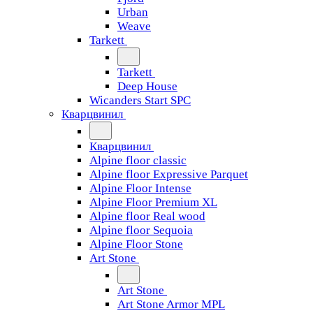
Urban
Weave
Tarkett
Tarkett
Deep House
Wicanders Start SPC
Кварцвинил
Кварцвинил
Alpine floor classic
Alpine floor Expressive Parquet
Alpine Floor Intense
Alpine Floor Premium XL
Alpine floor Real wood
Alpine floor Sequoia
Alpine Floor Stone
Art Stone
Art Stone
Art Stone Armor MPL