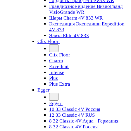
Гордость Прайд Pride 833 WR
Грандиозное видение ВизиоГранд
VisioGrande WR
Шарм Charm 4V 833 WR
Экспедиция Экспедишн Expedition
4V 833
Элита Elite 4V 833
Clix Floor
Clix Floor
Charm
Excellent
Intense
Plus
Plus Extra
Egger
Egger
10 33 Classic 4V Россия
12 33 Classic 4V RUS
8 32 Classic 4V Aqua+ Германия
8 32 Classic 4V Россия